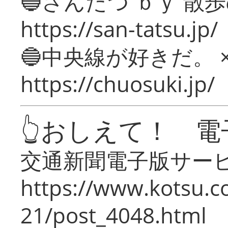
🔵さんたつ ｂｙ 散
https://san-tatsu.jp/
🔵中央線が好きだ。 
https://chuosuki.jp/
👆おしえて！ 電
交通新聞電子版サー
https://www.kotsu.c
21/post_4048.html