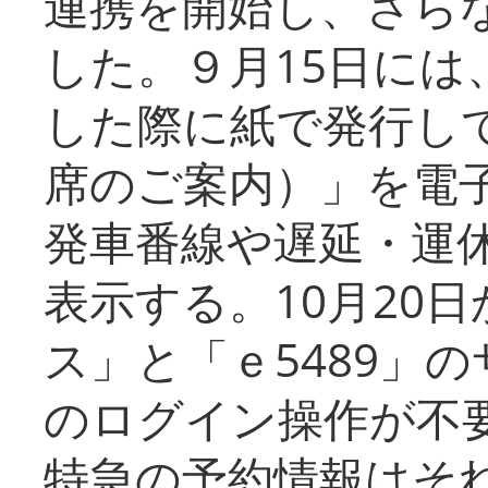
連携を開始し、さら
した。９月15日には
した際に紙で発行し
席のご案内）」を電
発車番線や遅延・運
表示する。10月20
ス」と「ｅ5489」
のログイン操作が不
特急の予約情報はそ