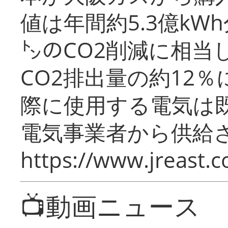
値は年間約5.3億kW
㌧のCO2削減に相当
CO2排出量の約12
際に使用する電気は
電気事業者から供給
https://www.jreast.co
📺動画ニュース