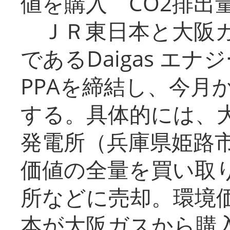
値を購入 CO2排出
ＪＲ東日本と大阪ガ
であるDaigas エ
PPAを締結し、今月
する。具体的には、
発電所（兵庫県姫路
価値の全量を買い取
所などに売却。環境
本が大阪ガスから購