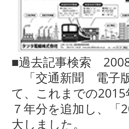
■過去記事検索 20
「交通新聞 電子版
て、これまでの201
７年分を追加し、「2
大しました