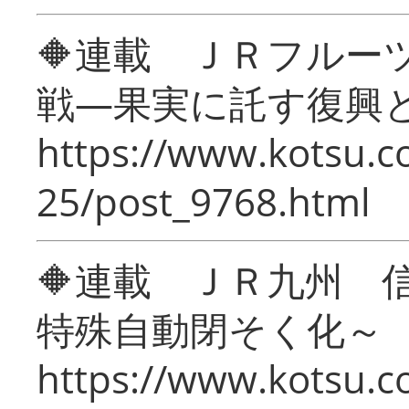
🔶連載 ＪＲフルー
戦―果実に託す復興
https://www.kotsu.c
25/post_9768.html
🔶連載 ＪＲ九州 
特殊自動閉そく化～
https://www.kotsu.c