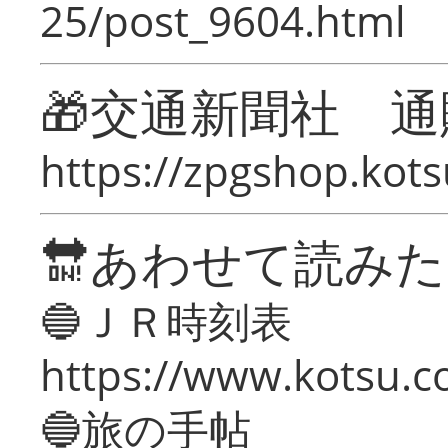
25/post_9604.html
🎁交通新聞社 通
https://zpgshop.kots
🔛あわせて読み
🔵ＪＲ時刻表
https://www.kotsu.co
🔵旅の手帖