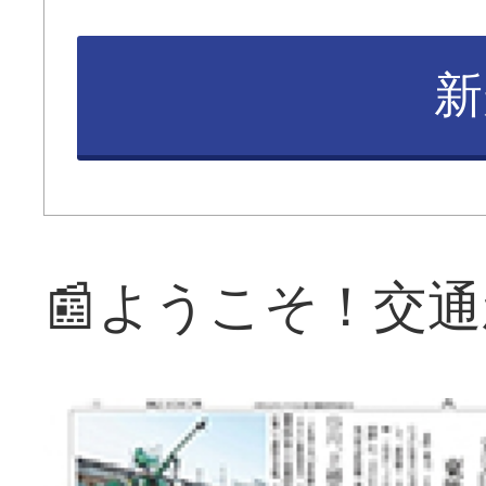
新
📰ようこそ！交