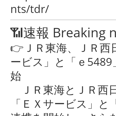
nts/tdr/
📶速報 Breaking 
👉ＪＲ東海、ＪＲ西
ービス」と「ｅ548
始
ＪＲ東海とＪＲ西日
「ＥＸサービス」と「