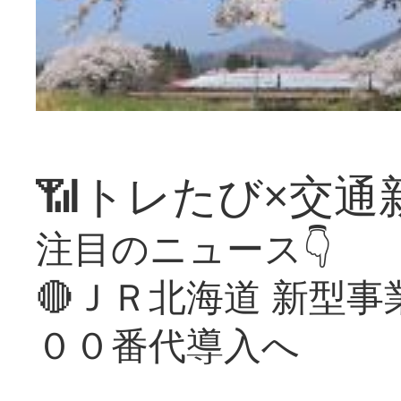
📶トレたび×交通
注目のニュース👇
🔴ＪＲ北海道 新型
００番代導入へ