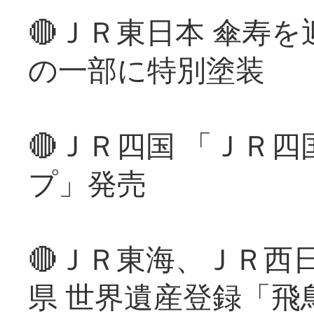
🔴ＪＲ東日本 傘寿
の一部に特別塗装
🔴ＪＲ四国 「ＪＲ
プ」発売
🔴ＪＲ東海、ＪＲ西
県 世界遺産登録「飛