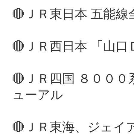
🔴ＪＲ東日本 五能
🔴ＪＲ西日本 「山
🔴ＪＲ四国 ８００
ューアル
🔴ＪＲ東海、ジェイ