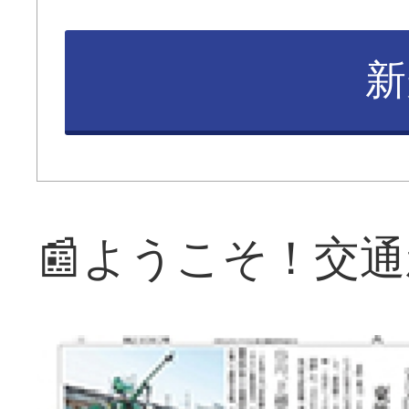
新
📰ようこそ！交