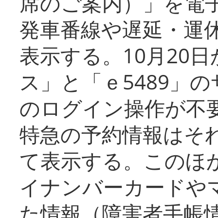
席のご案内）」を電
発車番線や遅延・運
表示する。10月20
ス」と「ｅ5489」
のログイン操作が不
特急の予約情報はそ
て表示する。このほ
イナンバーカードや
た情報（障害者手帳