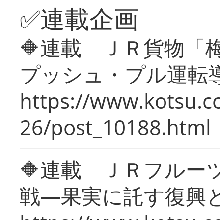
✅連載企画
🔶連載 ＪＲ貨物
プッシュ・プル運転
https://www.kotsu.c
26/post_10188.html
🔶連載 ＪＲフルー
戦―果実に託す復興