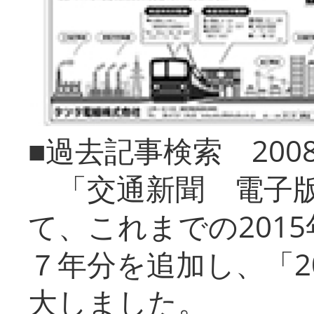
■過去記事検索 20
「交通新聞 電子版
て、これまでの201
７年分を追加し、「2
大しました