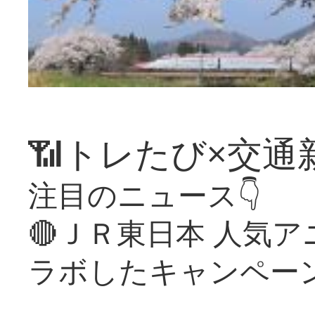
📶トレたび×交通
注目のニュース👇
🔴ＪＲ東日本 人気
ラボしたキャンペー