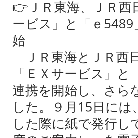
👉ＪＲ東海、ＪＲ西
ービス」と「ｅ548
始
ＪＲ東海とＪＲ西日
「ＥＸサービス」と「
連携を開始し、さら
した。９月15日には
した際に紙で発行し