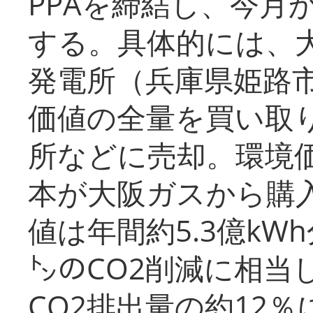
PPAを締結し、今月
する。具体的には、
発電所（兵庫県姫路
価値の全量を買い取
所などに売却。環境
本が大阪ガスから購
値は年間約5.3億kW
㌧のCO2削減に相当
CO2排出量の約12