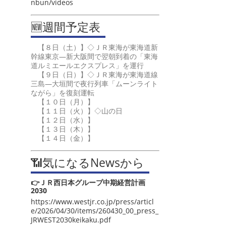
nbun/videos
🆕週間予定表
【８日（土）】◇ＪＲ東海が東海道新
幹線東京―新大阪間で翌朝到着の「東海
道ルミエールエクスプレス」を運行
【９日（日）】◇ＪＲ東海が東海道線
三島―大垣間で夜行列車「ムーンライト
ながら」を復刻運転
【１０日（月）】
【１１日（火）】◇山の日
【１２日（水）】
【１３日（木）】
【１４日（金）】
📶気になるNewsから
👉ＪＲ西日本グループ中期経営計画
2030
https://www.westjr.co.jp/press/articl
e/2026/04/30/items/260430_00_press_
JRWEST2030keikaku.pdf