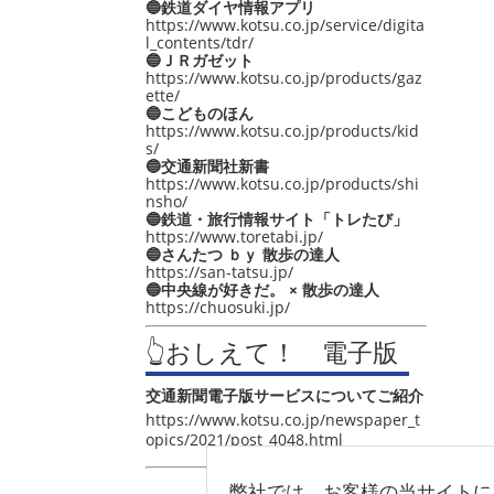
🔵鉄道ダイヤ情報アプリ
https://www.kotsu.co.jp/service/digita
l_contents/tdr/
🔵ＪＲガゼット
https://www.kotsu.co.jp/products/gaz
ette/
🔵こどものほん
https://www.kotsu.co.jp/products/kid
s/
🔵交通新聞社新書
https://www.kotsu.co.jp/products/shi
nsho/
🔵鉄道・旅行情報サイト「トレたび」
https://www.toretabi.jp/
🔵さんたつ ｂｙ 散歩の達人
https://san-tatsu.jp/
🔵中央線が好きだ。 × 散歩の達人
https://chuosuki.jp/
👆おしえて！ 電子版
交通新聞電子版サービスについてご紹介
https://www.kotsu.co.jp/newspaper_t
opics/2021/post_4048.html
弊社では、お客様の当サイトに