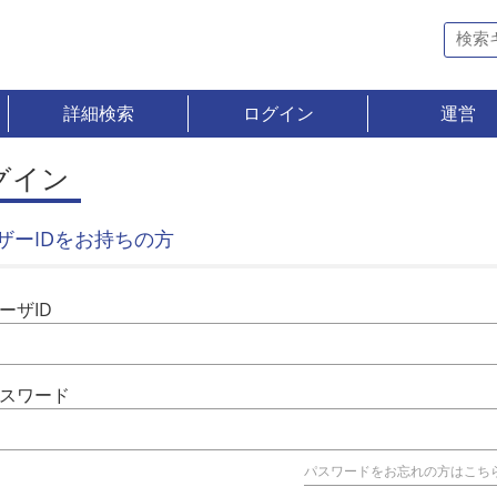
詳細検索
ログイン
運営
グイン
ザーIDをお持ちの方
ーザID
スワード
パスワードをお忘れの方はこち