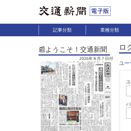
記事分類
業種分類
ロ
📰ようこそ！交通新聞
2026年８月７日付
ユー
ユ
パ