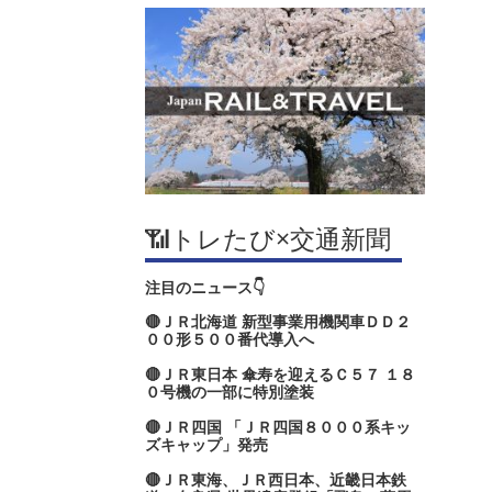
📶トレたび×交通新聞
注目のニュース👇
🔴ＪＲ北海道 新型事業用機関車ＤＤ２
００形５００番代導入へ
🔴ＪＲ東日本 傘寿を迎えるＣ５７ １８
０号機の一部に特別塗装
🔴ＪＲ四国 「ＪＲ四国８０００系キッ
ズキャップ」発売
🔴ＪＲ東海、ＪＲ西日本、近畿日本鉄