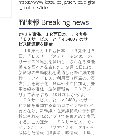
https://www.kotsu.co.jp/service/digita
l_contents/tdr/
📶速報 Breaking news
👉ＪＲ東海、ＪＲ西日本、ＪＲ九州
「ＥＸサービス」と「ｅ5489」のサー
ビス間連携を開始
ＪＲ東海とＪＲ西日本、ＪＲ九州は６
日、「ＥＸサービス」と「ｅ5489」の
サービス間連携を開始し、さらなる機能
拡充を図ると発表した。９月15日には、
新幹線の自動改札を通過した際に紙で発
行している「ＥＸご利用票（座席のご案
内）」を電子化。列車や座席に加え、発
車番線や遅延・運休情報も「ＥＸアプ
リ」で表示する。10月20日からは、
「ＥＸサービス」と「ｅ5489」のサー
ビス間を移動する際のログイン操作が不
要となり、新幹線・在来線特急の予約情
報はそれぞれのアプリでをまとめて表示
する。このほか、「ＥＸサービス」でマ
イナンバーカードやマイナポータルから
取得した情報（障害者手帳情報、生年月