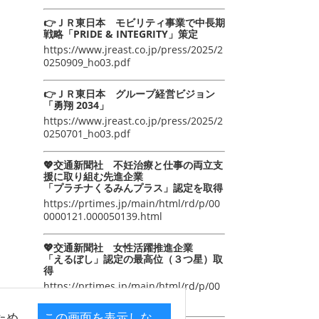
👉ＪＲ東日本 モビリティ事業で中長期
戦略「PRIDE & INTEGRITY」策定
https://www.jreast.co.jp/press/2025/2
0250909_ho03.pdf
👉ＪＲ東日本 グループ経営ビジョン
「勇翔 2034」
https://www.jreast.co.jp/press/2025/2
0250701_ho03.pdf
💖交通新聞社 不妊治療と仕事の両立支
援に取り組む先進企業
「プラチナくるみんプラス」認定を取得
https://prtimes.jp/main/html/rd/p/00
0000121.000050139.html
💖交通新聞社 女性活躍推進企業
「えるぼし」認定の最高位（３つ星）取
得
https://prtimes.jp/main/html/rd/p/00
0000105.000050139.html
ため
この画面を表示しな