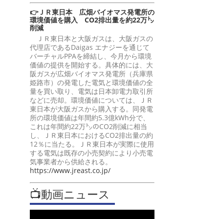
👉ＪＲ東日本 広畑バイオマス発電所の
環境価値を購入 CO2排出量を約22万㌧
削減
ＪＲ東日本と大阪ガスは、大阪ガスの
代理店であるDaigas エナジーを通じて
バーチャルPPAを締結し、今月から環境
価値の提供を開始する。具体的には、大
阪ガスが広畑バイオマス発電所（兵庫県
姫路市）の発電した電気と環境価値の全
量を買い取り、電気は日本卸電力取引所
などに売却。環境価値については、ＪＲ
東日本が大阪ガスから購入する。同発電
所の環境価値は年間約5.3億kWh分で、
これは年間約22万㌧のCO2削減に相当
し、ＪＲ東日本におけるCO2排出量の約
12％に当たる。ＪＲ東日本が実際に使用
する電気は既存の小売契約により小売電
気事業者から供給される。
https://www.jreast.co.jp/
📺動画ニュース