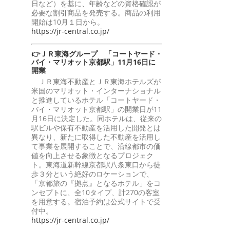
日など）を基に、年齢などの資格確認が
必要な割引商品を発売する。商品の利用
開始は10月１日から。
https://jr-central.co.jp/
👉ＪＲ東海グループ 「コートヤード・
バイ・マリオット京都駅」11月16日に
開業
ＪＲ東海不動産とＪＲ東海ホテルズが
米国のマリオット・インターナショナル
と推進しているホテル「コートヤード・
バイ・マリオット京都駅」の開業日が11
月16日に決定した。同ホテルは、従来の
駅ビルや保有不動産を活用した開発とは
異なり、新たに取得した不動産を活用し
て事業を展開することで、沿線都市の価
値を向上させる象徴となるプロジェク
ト。東海道新幹線京都駅八条東口から徒
歩３分という絶好のロケーションで、
「京都旅の『拠点』となるホテル」をコ
ンセプトに、全10タイプ、計270の客室
を用意する。宿泊予約は公式サイトで受
付中。
https://jr-central.co.jp/