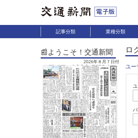
記事分類
業種分類
ロ
📰ようこそ！交通新聞
2026年８月７日付
ユー
ユ
パ