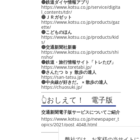
🔵鉄道ダイヤ情報アプリ
https://www.kotsu.co.jp/service/digita
l_contents/tdr/
🔵ＪＲガゼット
https://www.kotsu.co.jp/products/gaz
ette/
🔵こどものほん
https://www.kotsu.co.jp/products/kid
s/
🔵交通新聞社新書
https://www.kotsu.co.jp/products/shi
nsho/
🔵鉄道・旅行情報サイト「トレたび」
https://www.toretabi.jp/
🔵さんたつ ｂｙ 散歩の達人
https://san-tatsu.jp/
🔵中央線が好きだ。 × 散歩の達人
https://chuosuki.jp/
👆おしえて！ 電子版
交通新聞電子版サービスについてご紹介
https://www.kotsu.co.jp/newspaper_t
opics/2021/post_4048.html
弊社では、お客様の当サイトに