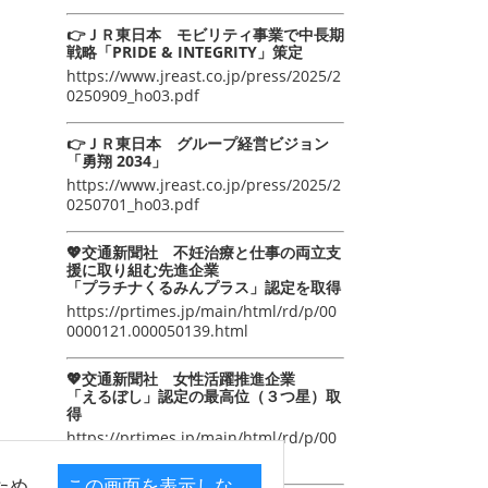
👉ＪＲ東日本 モビリティ事業で中長期
戦略「PRIDE & INTEGRITY」策定
https://www.jreast.co.jp/press/2025/2
0250909_ho03.pdf
👉ＪＲ東日本 グループ経営ビジョン
「勇翔 2034」
https://www.jreast.co.jp/press/2025/2
0250701_ho03.pdf
💖交通新聞社 不妊治療と仕事の両立支
援に取り組む先進企業
「プラチナくるみんプラス」認定を取得
https://prtimes.jp/main/html/rd/p/00
0000121.000050139.html
💖交通新聞社 女性活躍推進企業
「えるぼし」認定の最高位（３つ星）取
得
https://prtimes.jp/main/html/rd/p/00
0000105.000050139.html
ため
この画面を表示しな