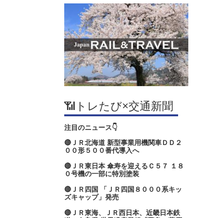
📶トレたび×交通新聞
注目のニュース👇
🔴ＪＲ北海道 新型事業用機関車ＤＤ２
００形５００番代導入へ
🔴ＪＲ東日本 傘寿を迎えるＣ５７ １８
０号機の一部に特別塗装
🔴ＪＲ四国 「ＪＲ四国８０００系キッ
ズキャップ」発売
🔴ＪＲ東海、ＪＲ西日本、近畿日本鉄