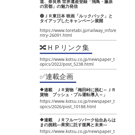
道、奈良県 世界遺産登録「飛鳥・藤原
の宮都」の魅力発信
🔴ＪＲ東日本 映画「ルックバック」と
タイアップしたキャンペーン展開
https://www.toretabi.jp/railway_info/e
ntry-26091.html
🔀ＨＰリンク集
https://www.kotsu.co.jp/newspaper_t
opics/2022/post_5238.html
✅連載企画
🔶連載 ＪＲ貨物「梅田峠に挑む～ＪＲ
貨物 プッシュ・プル運転導入～」
https://www.kotsu.co.jp/newspaper_t
opics/2026/post_10188.html
🔶連載 ＪＲフルーツパーク仙台あらは
まの挑戦―果実に託す復興と未来―
https://www.kotsu.co.jp/newspaper_t