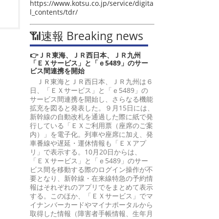
https://www.kotsu.co.jp/service/digita
l_contents/tdr/
📶速報 Breaking news
👉ＪＲ東海、ＪＲ西日本、ＪＲ九州
「ＥＸサービス」と「ｅ5489」のサー
ビス間連携を開始
ＪＲ東海とＪＲ西日本、ＪＲ九州は６
日、「ＥＸサービス」と「ｅ5489」の
サービス間連携を開始し、さらなる機能
拡充を図ると発表した。９月15日には、
新幹線の自動改札を通過した際に紙で発
行している「ＥＸご利用票（座席のご案
内）」を電子化。列車や座席に加え、発
車番線や遅延・運休情報も「ＥＸアプ
リ」で表示する。10月20日からは、
「ＥＸサービス」と「ｅ5489」のサー
ビス間を移動する際のログイン操作が不
要となり、新幹線・在来線特急の予約情
報はそれぞれのアプリでをまとめて表示
する。このほか、「ＥＸサービス」でマ
イナンバーカードやマイナポータルから
取得した情報（障害者手帳情報、生年月