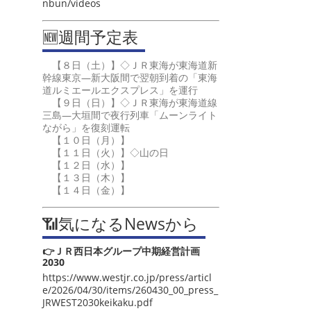
nbun/videos
🆕週間予定表
【８日（土）】◇ＪＲ東海が東海道新
幹線東京―新大阪間で翌朝到着の「東海
道ルミエールエクスプレス」を運行
【９日（日）】◇ＪＲ東海が東海道線
三島―大垣間で夜行列車「ムーンライト
ながら」を復刻運転
【１０日（月）】
【１１日（火）】◇山の日
【１２日（水）】
【１３日（木）】
【１４日（金）】
📶気になるNewsから
👉ＪＲ西日本グループ中期経営計画
2030
https://www.westjr.co.jp/press/articl
e/2026/04/30/items/260430_00_press_
JRWEST2030keikaku.pdf