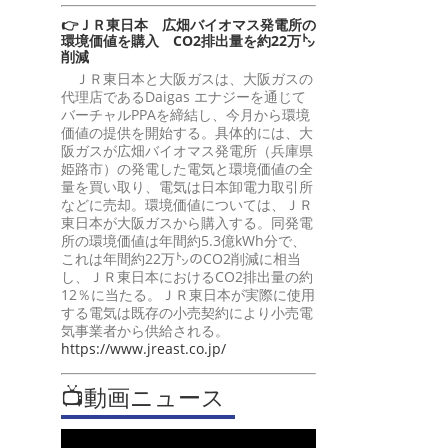
👉ＪＲ東日本 広畑バイオマス発電所の
環境価値を購入 CO2排出量を約22万㌧
削減
ＪＲ東日本と大阪ガスは、大阪ガスの
代理店であるDaigas エナジーを通じて
バーチャルPPAを締結し、今月から環境
価値の提供を開始する。具体的には、大
阪ガスが広畑バイオマス発電所（兵庫県
姫路市）の発電した電気と環境価値の全
量を買い取り、電気は日本卸電力取引所
などに売却。環境価値については、ＪＲ
東日本が大阪ガスから購入する。同発電
所の環境価値は年間約5.3億kWh分で、
これは年間約22万㌧のCO2削減に相当
し、ＪＲ東日本におけるCO2排出量の約
12％に当たる。ＪＲ東日本が実際に使用
する電気は既存の小売契約により小売電
気事業者から供給される。
https://www.jreast.co.jp/
📺動画ニュース