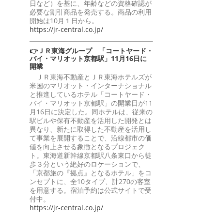
日など）を基に、年齢などの資格確認が
必要な割引商品を発売する。商品の利用
開始は10月１日から。
https://jr-central.co.jp/
👉ＪＲ東海グループ 「コートヤード・
バイ・マリオット京都駅」11月16日に
開業
ＪＲ東海不動産とＪＲ東海ホテルズが
米国のマリオット・インターナショナル
と推進しているホテル「コートヤード・
バイ・マリオット京都駅」の開業日が11
月16日に決定した。同ホテルは、従来の
駅ビルや保有不動産を活用した開発とは
異なり、新たに取得した不動産を活用し
て事業を展開することで、沿線都市の価
値を向上させる象徴となるプロジェク
ト。東海道新幹線京都駅八条東口から徒
歩３分という絶好のロケーションで、
「京都旅の『拠点』となるホテル」をコ
ンセプトに、全10タイプ、計270の客室
を用意する。宿泊予約は公式サイトで受
付中。
https://jr-central.co.jp/