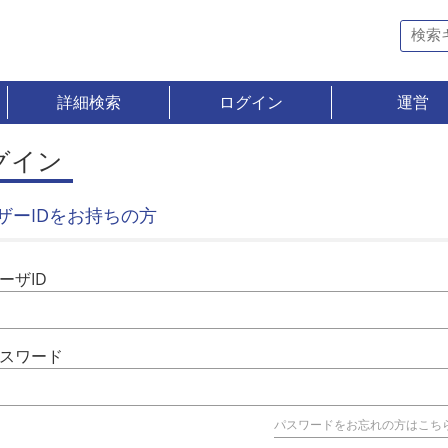
詳細検索
ログイン
運営
グイン
ザーIDをお持ちの方
ーザID
スワード
パスワードをお忘れの方はこち