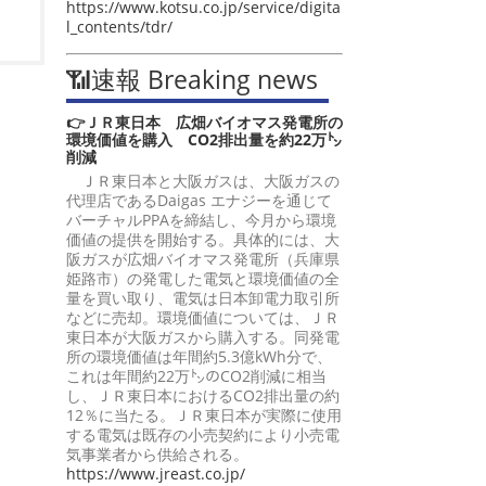
https://www.kotsu.co.jp/service/digita
l_contents/tdr/
📶速報 Breaking news
👉ＪＲ東日本 広畑バイオマス発電所の
環境価値を購入 CO2排出量を約22万㌧
削減
ＪＲ東日本と大阪ガスは、大阪ガスの
代理店であるDaigas エナジーを通じて
バーチャルPPAを締結し、今月から環境
価値の提供を開始する。具体的には、大
阪ガスが広畑バイオマス発電所（兵庫県
姫路市）の発電した電気と環境価値の全
量を買い取り、電気は日本卸電力取引所
などに売却。環境価値については、ＪＲ
東日本が大阪ガスから購入する。同発電
所の環境価値は年間約5.3億kWh分で、
これは年間約22万㌧のCO2削減に相当
し、ＪＲ東日本におけるCO2排出量の約
12％に当たる。ＪＲ東日本が実際に使用
する電気は既存の小売契約により小売電
気事業者から供給される。
https://www.jreast.co.jp/