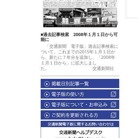
■過去記事検索 2008年１月１日から可
能に
「交通新聞 電子版」過去記事検索に
ついて、これまでの2015年１月１日か
ら、新たに７年分を追加し、「2008年
１月１日から」に拡大しまし
た。 交通新聞社