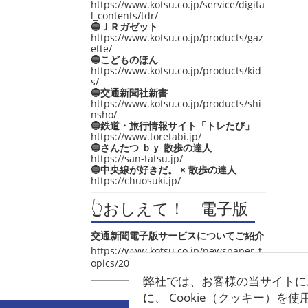
https://www.kotsu.co.jp/service/digita
l_contents/tdr/
🔵ＪＲガゼット
https://www.kotsu.co.jp/products/gaz
ette/
🔵こどものほん
https://www.kotsu.co.jp/products/kid
s/
🔵交通新聞社新書
https://www.kotsu.co.jp/products/shi
nsho/
🔵鉄道・旅行情報サイト「トレたび」
https://www.toretabi.jp/
🔵さんたつ ｂｙ 散歩の達人
https://san-tatsu.jp/
🔵中央線が好きだ。 × 散歩の達人
https://chuosuki.jp/
👆おしえて！ 電子版
交通新聞電子版サービスについてご紹介
https://www.kotsu.co.jp/newspaper_t
opics/2021/post_4048.html
弊社では、お客様の当サイトに
に、 Cookie（クッキー）を