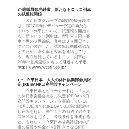
👉嵯峨野観光鉄道 新たなトロッコ列車
の試運転開始
ＪＲ西日本グループの嵯峨野観光鉄道
は、2027年春にデビュー予定の新たな
トロッコ列車について、試運転を開始す
る。新トロッコ列車は、牽引車２両＋客
車４両の６両編成。客車はＪＲ西日本テ
クノスが製作した。試運転は機能確認な
どのため、牽引車と客車を連結して行
う。現在運行しているトロッコ列車は、
26年の営業運転をもって引退する予定。
https://www.westjr.co.jp/
👉ＪＲ東日本 大人の休日倶楽部会員限
定 JRE BANK口座開設キャンペーン
ＪＲ東日本とビューカードは、「大人
の休日倶楽部会員さま限定 JRE BANK口
座開設キャンペーン」を実施している。
10月30日までにJRE BANK口座の開設申
し込みを行い、来年１月29日終了時点で
口座開設を完了し、各種条件を達成する
と、もれなくＪＲ東日本営業路線内の片
道の運賃や料金が４割引きとなるJRE