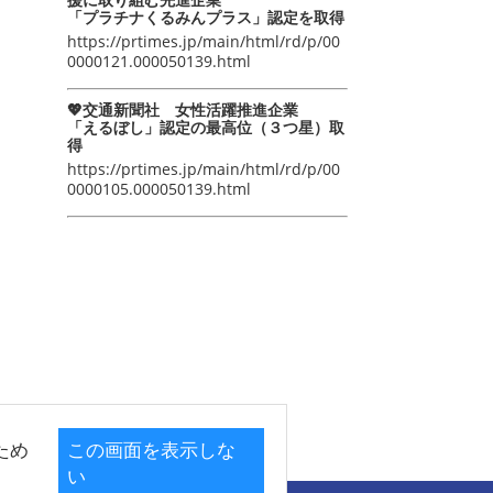
「プラチナくるみんプラス」認定を取得
https://prtimes.jp/main/html/rd/p/00
0000121.000050139.html
💖交通新聞社 女性活躍推進企業
「えるぼし」認定の最高位（３つ星）取
得
https://prtimes.jp/main/html/rd/p/00
0000105.000050139.html
ため
この画面を表示しな
い