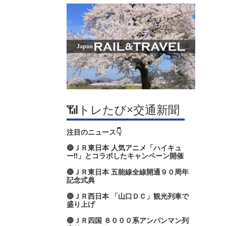
📶トレたび×交通新聞
注目のニュース👇
🔴ＪＲ東日本 人気アニメ「ハイキュ
ー‼」とコラボしたキャンペーン開催
🔴ＪＲ東日本 五能線全線開通９０周年
記念式典
🔴ＪＲ西日本 「山口ＤＣ」観光列車で
盛り上げ
🔴ＪＲ四国 ８０００系アンパンマン列