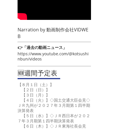
Narration by
動画制作会社VIDWE
B
👉「過去の動画ニュース」
https://www.youtube.com/@kotsushi
nbun/videos
🆕週間予定表
【８月１日（土）】
【２日（日）】
【３日（月）】
【４日（火）】◇国土交通大臣会見◇
ＪＲ九州が２０２７年３月期第１四半期
決算発表
【５日（水）】◇ＪＲ西日本が２０２
７年３月期第１四半期決算発表
【６日（木）】◇ＪＲ東海社長会見