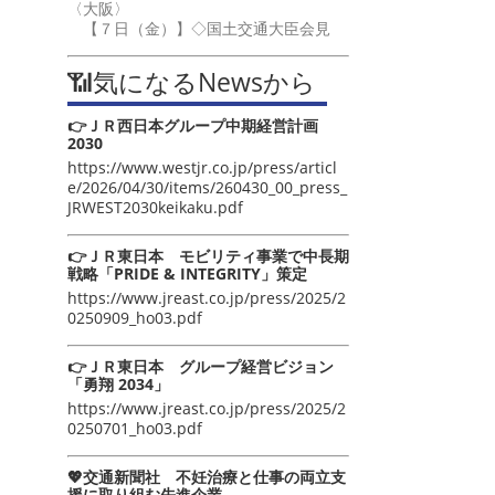
〈大阪〉
【７日（金）】◇国土交通大臣会見
📶気になるNewsから
👉ＪＲ西日本グループ中期経営計画
2030
https://www.westjr.co.jp/press/articl
e/2026/04/30/items/260430_00_press_
JRWEST2030keikaku.pdf
👉ＪＲ東日本 モビリティ事業で中長期
戦略「PRIDE & INTEGRITY」策定
https://www.jreast.co.jp/press/2025/2
0250909_ho03.pdf
👉ＪＲ東日本 グループ経営ビジョン
「勇翔 2034」
https://www.jreast.co.jp/press/2025/2
0250701_ho03.pdf
💖交通新聞社 不妊治療と仕事の両立支
援に取り組む先進企業