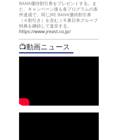
BANK優待割引券をプレゼントする。ま
た、キャンペーン後も各プログラムの条
件達成で、同じJRE BANK優待割引券
（４割引き）を含むＪＲ東日本グループ
特典を継続して進呈する。
https://www.jreast.co.jp/
📺動画ニュース