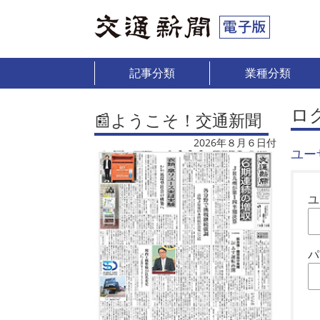
記事分類
業種分類
ロ
📰ようこそ！交通新聞
2026年８月６日付
ユー
ユ
パ