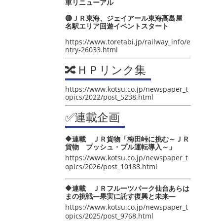
車リニューアル
🔴ＪＲ東海、ジェイアール東海髙島屋
名駅エリア回遊イベントスタート
https://www.toretabi.jp/railway_info/e
ntry-26033.html
🔀ＨＰリンク集
https://www.kotsu.co.jp/newspaper_t
opics/2022/post_5238.html
✅連載企画
🔶連載 ＪＲ貨物「梅田峠に挑む～ＪＲ
貨物 プッシュ・プル運転導入～」
https://www.kotsu.co.jp/newspaper_t
opics/2026/post_10188.html
🔶連載 ＪＲフルーツパーク仙台あらは
まの挑戦―果実に託す復興と未来―
https://www.kotsu.co.jp/newspaper_t
opics/2025/post_9768.html