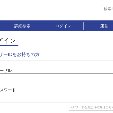
詳細検索
ログイン
運営
グイン
ザーIDをお持ちの方
ーザID
スワード
パスワードをお忘れの方はこち