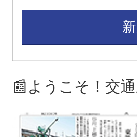
新
📰ようこそ！交