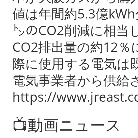
値は年間約5.3億kW
㌧のCO2削減に相当
CO2排出量の約12
際に使用する電気は
電気事業者から供給
https://www.jreast.co
📺動画ニュース