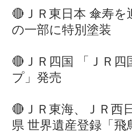
🔴ＪＲ東日本 傘寿
の一部に特別塗装
🔴ＪＲ四国 「ＪＲ
プ」発売
🔴ＪＲ東海、ＪＲ西
県 世界遺産登録「飛