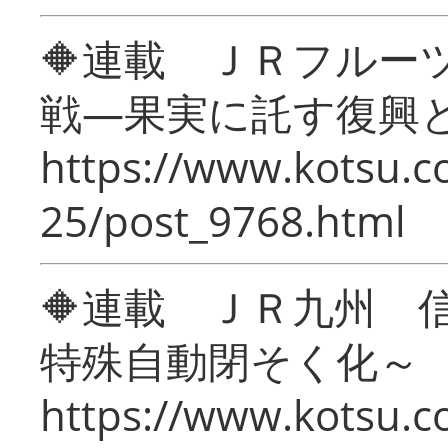
🔶連載 ＪＲフルー
戦―果実に託す復興
https://www.kotsu.c
25/post_9768.html
🔶連載 ＪＲ九州 
特殊自動閉そく化～
https://www.kotsu.c