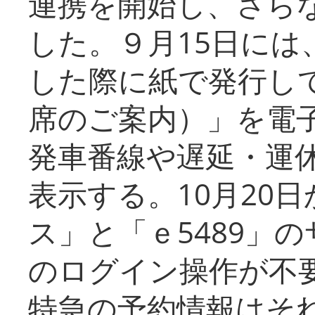
連携を開始し、さら
した。９月15日には
した際に紙で発行し
席のご案内）」を電
発車番線や遅延・運
表示する。10月20
ス」と「ｅ5489」
のログイン操作が不
特急の予約情報はそ