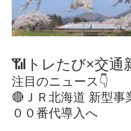
📶トレたび×交通
注目のニュース👇
🔴ＪＲ北海道 新型
００番代導入へ