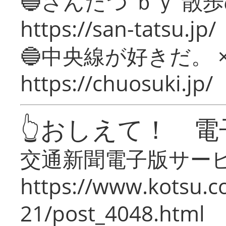
🔵さんたつ ｂｙ 散
https://san-tatsu.jp/
🔵中央線が好きだ。 
https://chuosuki.jp/
👆おしえて！ 電
交通新聞電子版サー
https://www.kotsu.c
21/post_4048.html