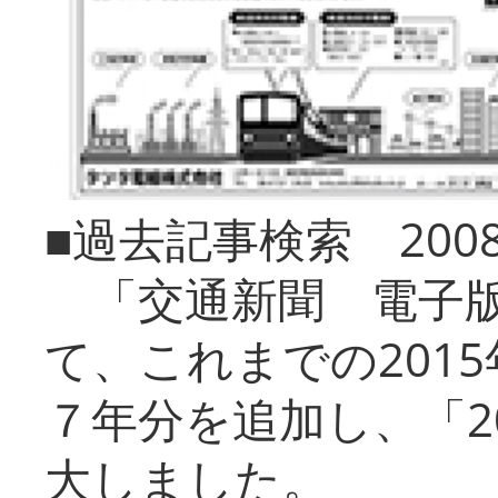
■過去記事検索 20
「交通新聞 電子版
て、これまでの201
７年分を追加し、「2
大しました