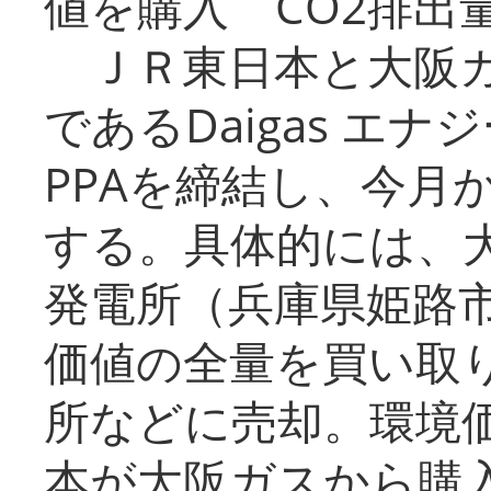
値を購入 CO2排出
ＪＲ東日本と大阪ガ
であるDaigas エ
PPAを締結し、今月
する。具体的には、
発電所（兵庫県姫路
価値の全量を買い取
所などに売却。環境
本が大阪ガスから購