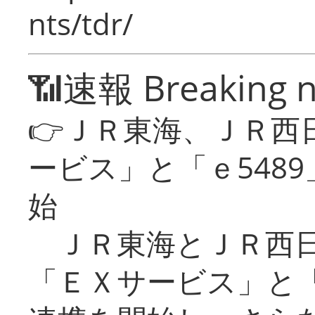
nts/tdr/
📶速報 Breaking 
👉ＪＲ東海、ＪＲ西
ービス」と「ｅ548
始
ＪＲ東海とＪＲ西日
「ＥＸサービス」と「