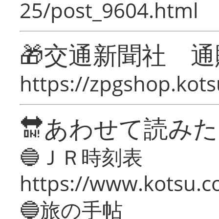
25/post_9604.html
🎁交通新聞社 通
https://zpgshop.kots
🔛あわせて読み
🔵ＪＲ時刻表
https://www.kotsu.co
🔵旅の手帖