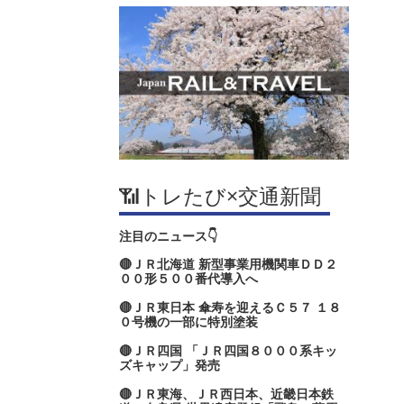
📶トレたび×交通新聞
注目のニュース👇
🔴ＪＲ北海道 新型事業用機関車ＤＤ２
００形５００番代導入へ
🔴ＪＲ東日本 傘寿を迎えるＣ５７ １８
０号機の一部に特別塗装
🔴ＪＲ四国 「ＪＲ四国８０００系キッ
ズキャップ」発売
🔴ＪＲ東海、ＪＲ西日本、近畿日本鉄