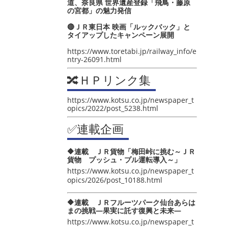
道、奈良県 世界遺産登録「飛鳥・藤原
の宮都」の魅力発信
🔴ＪＲ東日本 映画「ルックバック」と
タイアップしたキャンペーン展開
https://www.toretabi.jp/railway_info/e
ntry-26091.html
🔀ＨＰリンク集
https://www.kotsu.co.jp/newspaper_t
opics/2022/post_5238.html
✅連載企画
🔶連載 ＪＲ貨物「梅田峠に挑む～ＪＲ
貨物 プッシュ・プル運転導入～」
https://www.kotsu.co.jp/newspaper_t
opics/2026/post_10188.html
🔶連載 ＪＲフルーツパーク仙台あらは
まの挑戦―果実に託す復興と未来―
https://www.kotsu.co.jp/newspaper_t