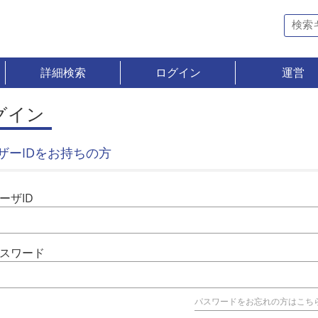
詳細検索
ログイン
運営
グイン
ザーIDをお持ちの方
ーザID
スワード
パスワードをお忘れの方はこち