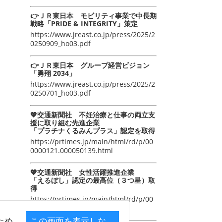
👉ＪＲ東日本 モビリティ事業で中長期
戦略「PRIDE & INTEGRITY」策定
https://www.jreast.co.jp/press/2025/2
0250909_ho03.pdf
👉ＪＲ東日本 グループ経営ビジョン
「勇翔 2034」
https://www.jreast.co.jp/press/2025/2
0250701_ho03.pdf
💖交通新聞社 不妊治療と仕事の両立支
援に取り組む先進企業
「プラチナくるみんプラス」認定を取得
https://prtimes.jp/main/html/rd/p/00
0000121.000050139.html
💖交通新聞社 女性活躍推進企業
「えるぼし」認定の最高位（３つ星）取
得
https://prtimes.jp/main/html/rd/p/00
0000105.000050139.html
ため
この画面を表示しな