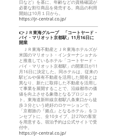
日など）を基に、年齢などの資格確認が
必要な割引商品を発売する。商品の利用
開始は10月１日から。
https://jr-central.co.jp/
👉ＪＲ東海グループ 「コートヤード・
バイ・マリオット京都駅」11月16日に
開業
ＪＲ東海不動産とＪＲ東海ホテルズが
米国のマリオット・インターナショナル
と推進しているホテル「コートヤード・
バイ・マリオット京都駅」の開業日が11
月16日に決定した。同ホテルは、従来の
駅ビルや保有不動産を活用した開発とは
異なり、新たに取得した不動産を活用し
て事業を展開することで、沿線都市の価
値を向上させる象徴となるプロジェク
ト。東海道新幹線京都駅八条東口から徒
歩３分という絶好のロケーションで、
「京都旅の『拠点』となるホテル」をコ
ンセプトに、全10タイプ、計270の客室
を用意する。宿泊予約は公式サイトで受
付中。
https://jr-central.co.jp/