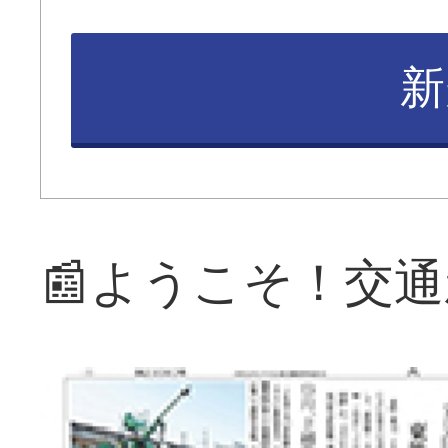
新
📰ようこそ！交