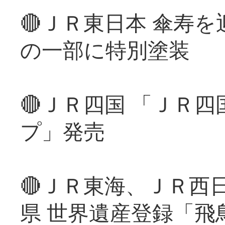
🔴ＪＲ東日本 傘寿
の一部に特別塗装
🔴ＪＲ四国 「ＪＲ
プ」発売
🔴ＪＲ東海、ＪＲ西
県 世界遺産登録「飛