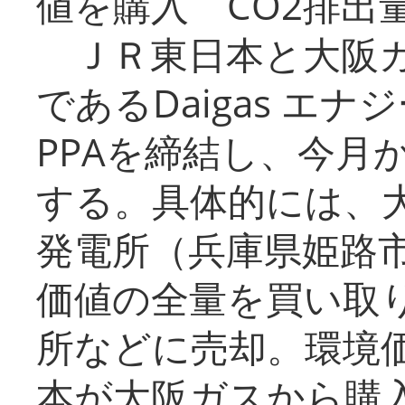
値を購入 CO2排出
ＪＲ東日本と大阪ガ
であるDaigas エ
PPAを締結し、今月
する。具体的には、
発電所（兵庫県姫路
価値の全量を買い取
所などに売却。環境
本が大阪ガスから購