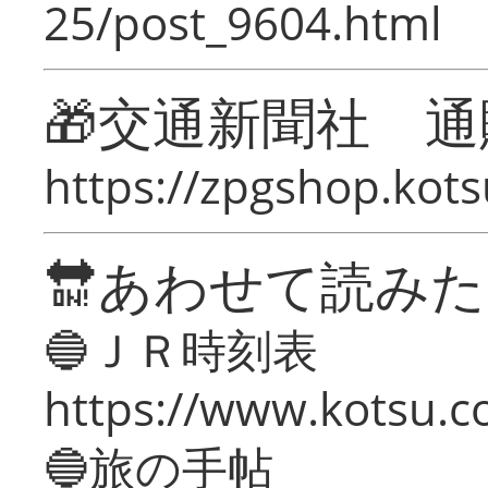
25/post_9604.html
🎁交通新聞社 通
https://zpgshop.kots
🔛あわせて読み
🔵ＪＲ時刻表
https://www.kotsu.co
🔵旅の手帖