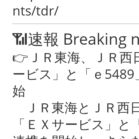
nts/tdr/
📶速報 Breaking 
👉ＪＲ東海、ＪＲ西
ービス」と「ｅ548
始
ＪＲ東海とＪＲ西日
「ＥＸサービス」と「