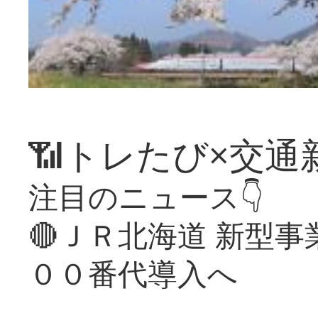
📶トレたび×交通
注目のニュース👇
🔴ＪＲ北海道 新型
００番代導入へ