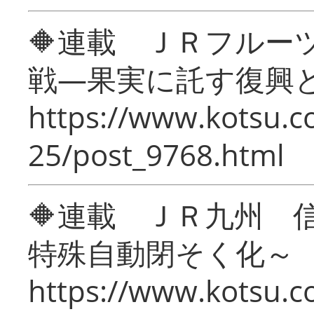
🔶連載 ＪＲフルー
戦―果実に託す復興
https://www.kotsu.c
25/post_9768.html
🔶連載 ＪＲ九州 
特殊自動閉そく化～
https://www.kotsu.c