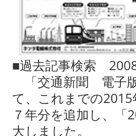
■過去記事検索 20
「交通新聞 電子版
て、これまでの201
７年分を追加し、「2
大しました