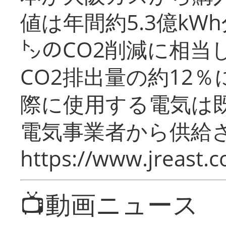
値は年間約5.3億kW
㌧のCO2削減に相当
CO2排出量の約12
際に使用する電気は
電気事業者から供給
https://www.jreast.co
📺動画ニュース