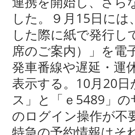
連携を開始し、さら
した。９月15日には
した際に紙で発行し
席のご案内）」を電
発車番線や遅延・運
表示する。10月20
ス」と「ｅ5489」
のログイン操作が不
特急の予約情報はそ