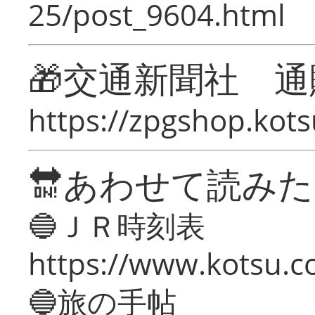
25/post_9604.html
🎁交通新聞社 通
https://zpgshop.kots
🔛あわせて読み
🔵ＪＲ時刻表
https://www.kotsu.co
🔵旅の手帖