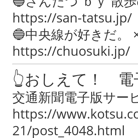
🔵さんたつ ｂｙ 散
https://san-tatsu.jp/
🔵中央線が好きだ。 
https://chuosuki.jp/
👆おしえて！ 電
交通新聞電子版サー
https://www.kotsu.c
21/post_4048.html