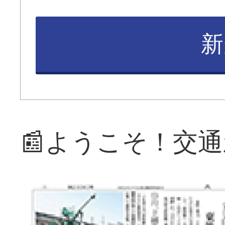
新
📰ようこそ！交