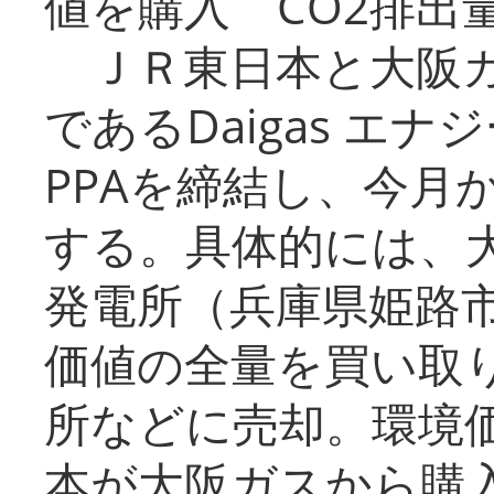
値を購入 CO2排出
ＪＲ東日本と大阪ガ
であるDaigas エ
PPAを締結し、今月
する。具体的には、
発電所（兵庫県姫路
価値の全量を買い取
所などに売却。環境
本が大阪ガスから購