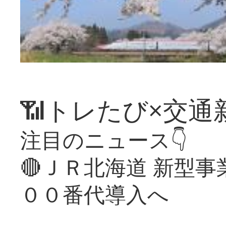
📶トレたび×交通
注目のニュース👇
🔴ＪＲ北海道 新型
００番代導入へ