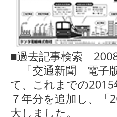
■過去記事検索 20
「交通新聞 電子版
て、これまでの201
７年分を追加し、「2
大しました