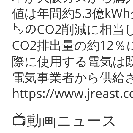
値は年間約5.3億kW
㌧のCO2削減に相当
CO2排出量の約12
際に使用する電気は
電気事業者から供給
https://www.jreast.co
📺動画ニュース