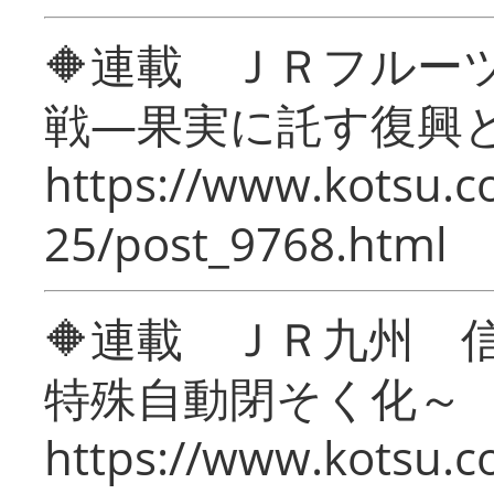
🔶連載 ＪＲフルー
戦―果実に託す復興
https://www.kotsu.c
25/post_9768.html
🔶連載 ＪＲ九州 
特殊自動閉そく化～
https://www.kotsu.c