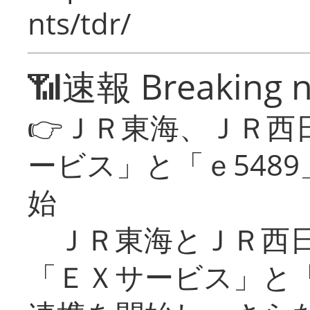
nts/tdr/
📶速報 Breaking 
👉ＪＲ東海、ＪＲ西
ービス」と「ｅ548
始
ＪＲ東海とＪＲ西日
「ＥＸサービス」と「