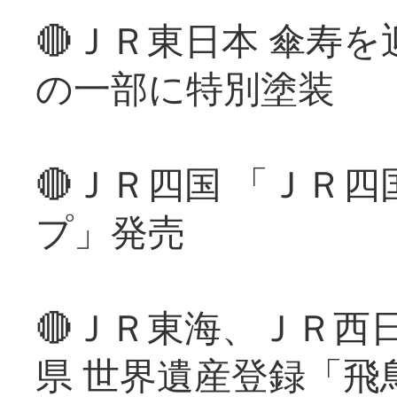
🔴ＪＲ東日本 傘寿
の一部に特別塗装
🔴ＪＲ四国 「ＪＲ
プ」発売
🔴ＪＲ東海、ＪＲ西
県 世界遺産登録「飛