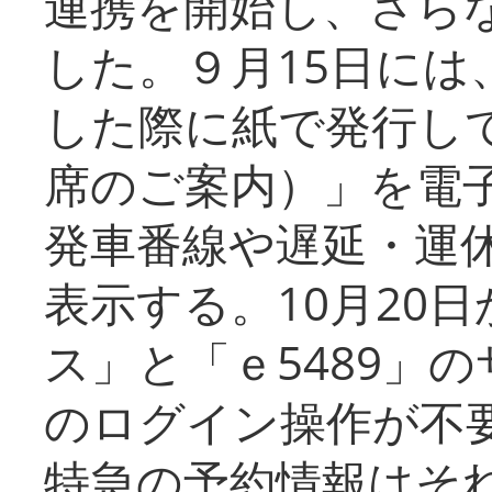
連携を開始し、さら
した。９月15日には
した際に紙で発行し
席のご案内）」を電
発車番線や遅延・運
表示する。10月20
ス」と「ｅ5489」
のログイン操作が不
特急の予約情報はそ