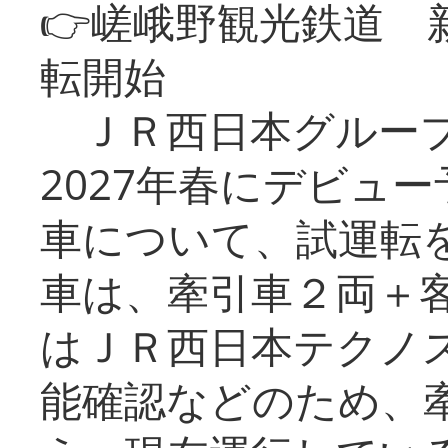
👉嵯峨野観光鉄道
転開始
ＪＲ西日本グループ
2027年春にデビュ
車について、試運転
車は、牽引車２両＋
はＪＲ西日本テクノ
能確認などのため、