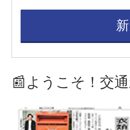
新
📰ようこそ！交