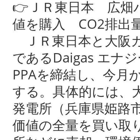
👉ＪＲ東日本 広畑
値を購入 CO2排出
ＪＲ東日本と大阪ガ
であるDaigas エ
PPAを締結し、今月
する。具体的には、
発電所（兵庫県姫路
価値の全量を買い取