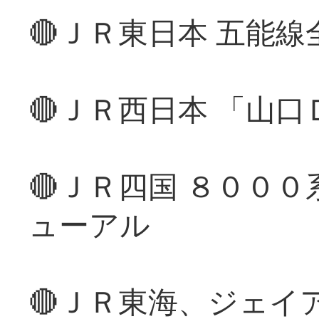
🔴ＪＲ東日本 五能
🔴ＪＲ西日本 「山
🔴ＪＲ四国 ８００
ューアル
🔴ＪＲ東海、ジェイ