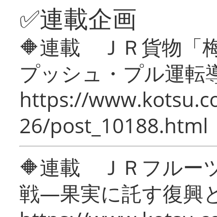
✅連載企画
🔶連載 ＪＲ貨物
プッシュ・プル運転
https://www.kotsu.c
26/post_10188.html
🔶連載 ＪＲフルー
戦―果実に託す復興