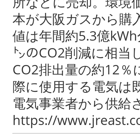
所などに売却。環境
本が大阪ガスから購
値は年間約5.3億kW
㌧のCO2削減に相当
CO2排出量の約12
際に使用する電気は
電気事業者から供給
https://www.jreast.co