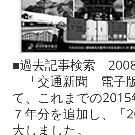
■過去記事検索 20
「交通新聞 電子版
て、これまでの201
７年分を追加し、「2
大しました