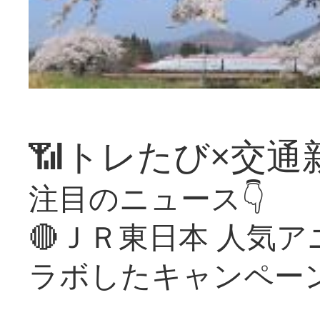
📶トレたび×交通
注目のニュース👇
🔴ＪＲ東日本 人気
ラボしたキャンペー