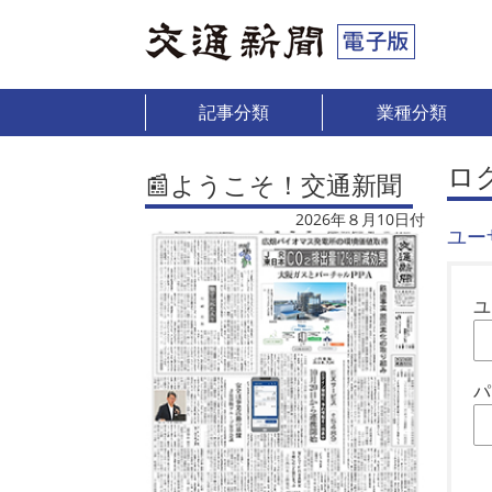
記事分類
業種分類
ロ
📰ようこそ！交通新聞
2026年８月10日付
ユー
ユ
パ