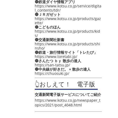
🔵鉄道ダイヤ情報アプリ
https://www.kotsu.co.jp/service/digita
l_contents/tdr/
🔵ＪＲガゼット
https://www.kotsu.co.jp/products/gaz
ette/
🔵こどものほん
https://www.kotsu.co.jp/products/kid
s/
🔵交通新聞社新書
https://www.kotsu.co.jp/products/shi
nsho/
🔵鉄道・旅行情報サイト「トレたび」
https://www.toretabi.jp/
🔵さんたつ ｂｙ 散歩の達人
https://san-tatsu.jp/
🔵中央線が好きだ。 × 散歩の達人
https://chuosuki.jp/
👆おしえて！ 電子版
交通新聞電子版サービスについてご紹介
https://www.kotsu.co.jp/newspaper_t
opics/2021/post_4048.html