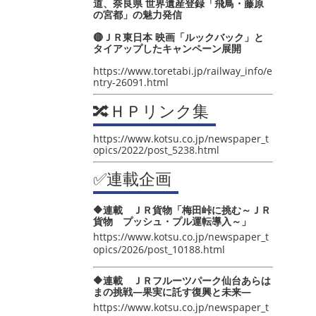
道、奈良県 世界遺産登録「飛鳥・藤原
の宮都」の魅力発信
🔴ＪＲ東日本 映画「ルックバック」と
タイアップしたキャンペーン展開
https://www.toretabi.jp/railway_info/e
ntry-26091.html
🔀ＨＰリンク集
https://www.kotsu.co.jp/newspaper_t
opics/2022/post_5238.html
✅連載企画
🔶連載 ＪＲ貨物「梅田峠に挑む～ＪＲ
貨物 プッシュ・プル運転導入～」
https://www.kotsu.co.jp/newspaper_t
opics/2026/post_10188.html
🔶連載 ＪＲフルーツパーク仙台あらは
まの挑戦―果実に託す復興と未来―
https://www.kotsu.co.jp/newspaper_t