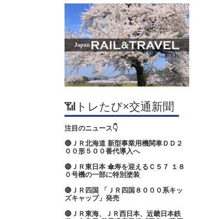
📶トレたび×交通新聞
注目のニュース👇
🔴ＪＲ北海道 新型事業用機関車ＤＤ２
００形５００番代導入へ
🔴ＪＲ東日本 傘寿を迎えるＣ５７ １８
０号機の一部に特別塗装
🔴ＪＲ四国 「ＪＲ四国８０００系キッ
ズキャップ」発売
🔴ＪＲ東海、ＪＲ西日本、近畿日本鉄