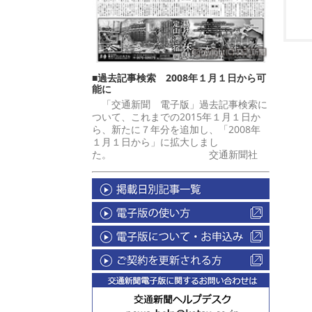
■過去記事検索 2008年１月１日から可
能に
「交通新聞 電子版」過去記事検索に
ついて、これまでの2015年１月１日か
ら、新たに７年分を追加し、「2008年
１月１日から」に拡大しまし
た。 交通新聞社