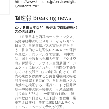
https://www.kotsu.co.jp/service/digita
l_contents/tdr/
📶速報 Breaking news
👉ＪＲ東日本など 軽井沢で自動運転バ
スの実証運行
ＪＲ東日本と西武ホールディングス、
長野県軽井沢町は９月６日から12月15
日まで、自動運転バスの実証運行を行
う。将来的な自動運転レベル４での運行
を見据え、同レベル２で実施。 同事業
は、国土交通省の令和８年度「『交通空
白』解消等リ・デザイン全面展開プロジ
ェクト」に採択された。「時間帯で発生
している交通空白」の解消に向けて、町
内の東西を移動する公共交通機関の輸送
頻度を補完する目的で、自動運転バスの
有効性を検証する。運行ルートは軽井沢
駅―中軽井沢駅―軽井沢千ケ滝温泉間
（片道約6.7㌔）、一部期間は運休。運
行本数は１日当たり上下計６便程度、乗
車料金は無料、事前にJRE MALL チケッ
トイベントページで予約が必要。