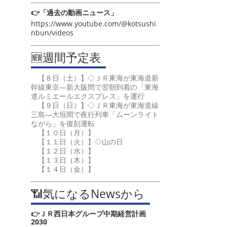
👉「過去の動画ニュース」
https://www.youtube.com/@kotsushi
nbun/videos
🆕週間予定表
【８日（土）】◇ＪＲ東海が東海道新
幹線東京―新大阪間で翌朝到着の「東海
道ルミエールエクスプレス」を運行
【９日（日）】◇ＪＲ東海が東海道線
三島―大垣間で夜行列車「ムーンライト
ながら」を復刻運転
【１０日（月）】
【１１日（火）】◇山の日
【１２日（水）】
【１３日（木）】
【１４日（金）】
📶気になるNewsから
👉ＪＲ西日本グループ中期経営計画
2030