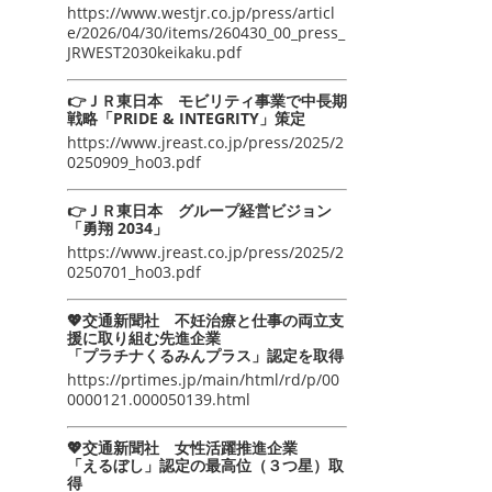
https://www.westjr.co.jp/press/articl
e/2026/04/30/items/260430_00_press_
JRWEST2030keikaku.pdf
👉ＪＲ東日本 モビリティ事業で中長期
戦略「PRIDE & INTEGRITY」策定
https://www.jreast.co.jp/press/2025/2
0250909_ho03.pdf
👉ＪＲ東日本 グループ経営ビジョン
「勇翔 2034」
https://www.jreast.co.jp/press/2025/2
0250701_ho03.pdf
💖交通新聞社 不妊治療と仕事の両立支
援に取り組む先進企業
「プラチナくるみんプラス」認定を取得
https://prtimes.jp/main/html/rd/p/00
0000121.000050139.html
💖交通新聞社 女性活躍推進企業
「えるぼし」認定の最高位（３つ星）取
得