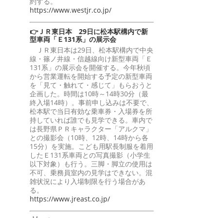
約する。
https://www.westjr.co.jp/
👉ＪＲ東日本 29日に松本駅構内で新
型車両「Ｅ131系」の展示会
ＪＲ東日本は29日、松本駅構内で中央
線・篠ノ井線・信越線向け新型車両「Ｅ
131系」の展示会を開催する。今年秋頃
から営業運転を開始する予定の新型車両
を「見て・触れて・感じて」もらおうと
企画した。時間は10時～14時30分（最
終入場14時）。事前申し込みは不要で、
松本駅で当日有効な乗車券・入場券を所
持していれば誰でも見学できる。車内で
は長野県ＰＲキャラクター「アルクマ」
との撮影会（10時、12時、14時から各
15分）を実施。こども用駅長制服を着用
したＥ131系車両との写真撮影（小学生
以下対象）も行う。三脚・脚立の使用は
不可、乗務員室内の見学はできない。混
雑状況により入場制限を行う場合があ
る。
https://www.jreast.co.jp/