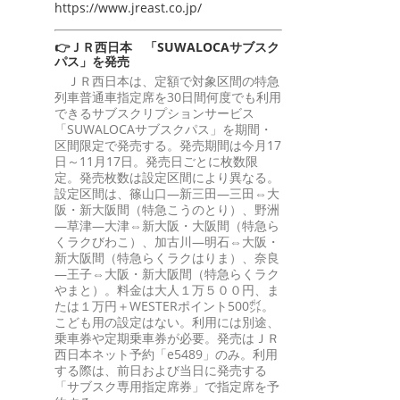
https://www.jreast.co.jp/
👉ＪＲ西日本 「SUWALOCAサブスク
パス」を発売
ＪＲ西日本は、定額で対象区間の特急
列車普通車指定席を30日間何度でも利用
できるサブスクリプションサービス
「SUWALOCAサブスクパス」を期間・
区間限定で発売する。発売期間は今月17
日～11月17日。発売日ごとに枚数限
定。発売枚数は設定区間により異なる。
設定区間は、篠山口―新三田―三田⇔大
阪・新大阪間（特急こうのとり）、野洲
―草津―大津⇔新大阪・大阪間（特急ら
くラクびわこ）、加古川―明石⇔大阪・
新大阪間（特急らくラクはりま）、奈良
―王子⇔大阪・新大阪間（特急らくラク
やまと）。料金は大人１万５００円、ま
たは１万円＋WESTERポイント500㌽。
こども用の設定はない。利用には別途、
乗車券や定期乗車券が必要。発売はＪＲ
西日本ネット予約「e5489」のみ。利用
する際は、前日および当日に発売する
「サブスク専用指定席券」で指定席を予