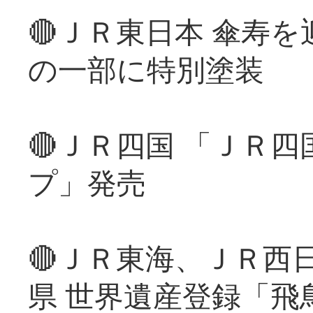
🔴ＪＲ東日本 傘寿
の一部に特別塗装
🔴ＪＲ四国 「ＪＲ
プ」発売
🔴ＪＲ東海、ＪＲ西
県 世界遺産登録「飛