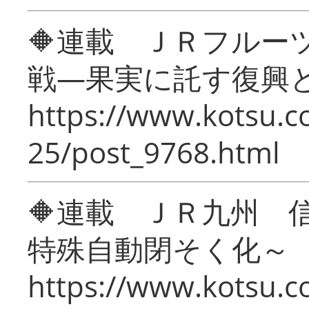
🔶連載 ＪＲフルー
戦―果実に託す復興
https://www.kotsu.c
25/post_9768.html
🔶連載 ＪＲ九州 
特殊自動閉そく化～
https://www.kotsu.c