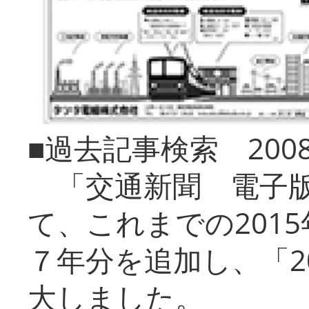
■過去記事検索 20
「交通新聞 電子版
て、これまでの201
７年分を追加し、「2
大しました