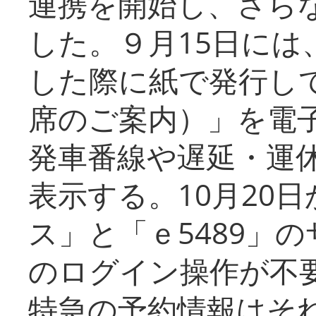
連携を開始し、さら
した。９月15日には
した際に紙で発行し
席のご案内）」を電
発車番線や遅延・運
表示する。10月20
ス」と「ｅ5489」
のログイン操作が不
特急の予約情報はそ