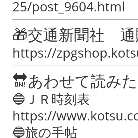
25/post_9604.html
🎁交通新聞社 通
https://zpgshop.kots
🔛あわせて読み
🔵ＪＲ時刻表
https://www.kotsu.co
🔵旅の手帖