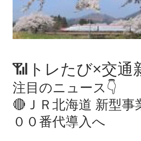
📶トレたび×交通
注目のニュース👇
🔴ＪＲ北海道 新型
００番代導入へ