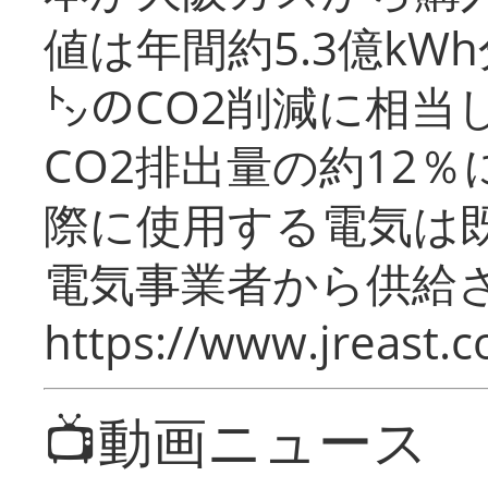
値は年間約5.3億kW
㌧のCO2削減に相当
CO2排出量の約12
際に使用する電気は
電気事業者から供給
https://www.jreast.co
📺動画ニュース