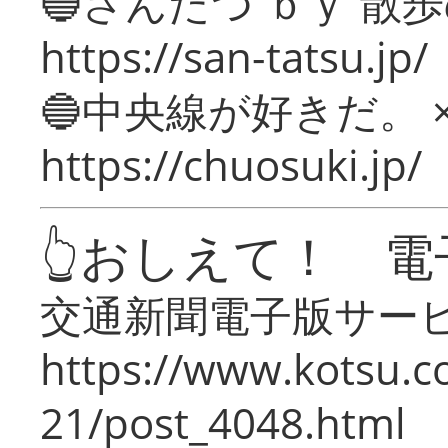
🔵さんたつ ｂｙ 散
https://san-tatsu.jp/
🔵中央線が好きだ。 
https://chuosuki.jp/
👆おしえて！ 電
交通新聞電子版サー
https://www.kotsu.c
21/post_4048.html