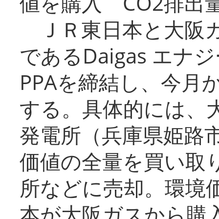
値を購入 CO2排出
ＪＲ東日本と大阪ガ
であるDaigas エ
PPAを締結し、今月
する。具体的には、
発電所（兵庫県姫路
価値の全量を買い取
所などに売却。環境
本が大阪ガスから購