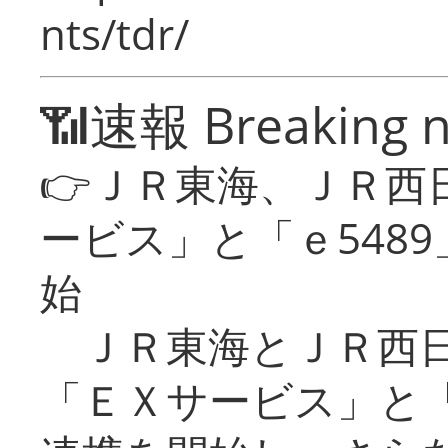
nts/tdr/
📶速報 Breaking 
👉ＪＲ東海、ＪＲ西
ービス」と「ｅ548
始
ＪＲ東海とＪＲ西日
「ＥＸサービス」と「