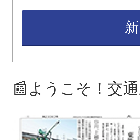
新
📰ようこそ！交