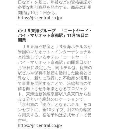
日など）を基に、年齢などの資格確認が
必要な割引商品を発売する。商品の利用
開始は10月１日から。
https://jr-central.co.jp/
👉ＪＲ東海グループ 「コートヤード・
バイ・マリオット京都駅」11月16日に
開業
ＪＲ東海不動産とＪＲ東海ホテルズが
米国のマリオット・インターナショナル
と推進しているホテル「コートヤード・
バイ・マリオット京都駅」の開業日が11
月16日に決定した。同ホテルは、従来の
駅ビルや保有不動産を活用した開発とは
異なり、新たに取得した不動産を活用し
て事業を展開することで、沿線都市の価
値を向上させる象徴となるプロジェク
ト。東海道新幹線京都駅八条東口から徒
歩３分という絶好のロケーションで、
「京都旅の『拠点』となるホテル」をコ
ンセプトに、全10タイプ、計270の客室
を用意する。宿泊予約は公式サイトで受
付中。
https://jr-central.co.jp/