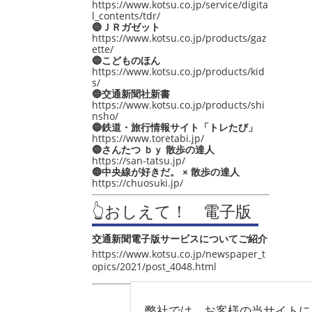
https://www.kotsu.co.jp/service/digita
l_contents/tdr/
🔵ＪＲガゼット
https://www.kotsu.co.jp/products/gaz
ette/
🔵こどものほん
https://www.kotsu.co.jp/products/kid
s/
🔵交通新聞社新書
https://www.kotsu.co.jp/products/shi
nsho/
🔵鉄道・旅行情報サイト「トレたび」
https://www.toretabi.jp/
🔵さんたつ ｂｙ 散歩の達人
https://san-tatsu.jp/
🔵中央線が好きだ。 × 散歩の達人
https://chuosuki.jp/
👆おしえて！ 電子版
交通新聞電子版サービスについてご紹介
https://www.kotsu.co.jp/newspaper_t
opics/2021/post_4048.html
弊社では、お客様の当サイトに