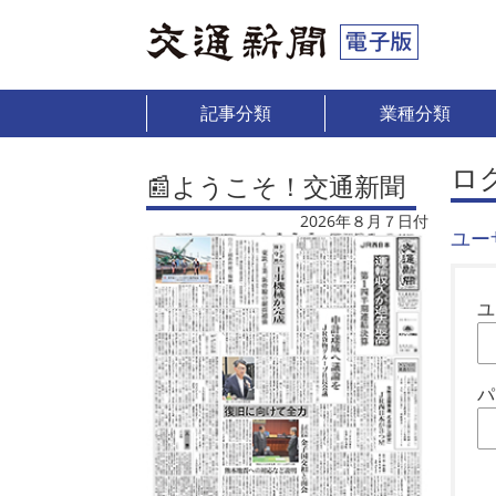
記事分類
業種分類
ロ
📰ようこそ！交通新聞
2026年８月７日付
ユー
ユ
パ