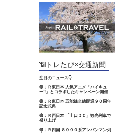
📶トレたび×交通新聞
注目のニュース👇
🔴ＪＲ東日本 人気アニメ「ハイキュ
ー‼」とコラボしたキャンペーン開催
🔴ＪＲ東日本 五能線全線開通９０周年
記念式典
🔴ＪＲ西日本 「山口ＤＣ」観光列車で
盛り上げ
🔴ＪＲ四国 ８０００系アンパンマン列