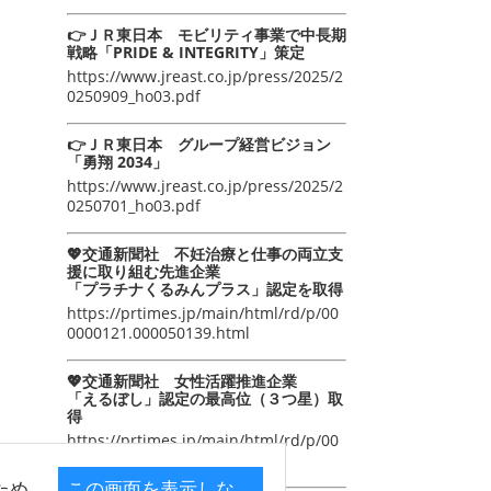
👉ＪＲ東日本 モビリティ事業で中長期
戦略「PRIDE & INTEGRITY」策定
https://www.jreast.co.jp/press/2025/2
0250909_ho03.pdf
👉ＪＲ東日本 グループ経営ビジョン
「勇翔 2034」
https://www.jreast.co.jp/press/2025/2
0250701_ho03.pdf
💖交通新聞社 不妊治療と仕事の両立支
援に取り組む先進企業
「プラチナくるみんプラス」認定を取得
https://prtimes.jp/main/html/rd/p/00
0000121.000050139.html
💖交通新聞社 女性活躍推進企業
「えるぼし」認定の最高位（３つ星）取
得
https://prtimes.jp/main/html/rd/p/00
0000105.000050139.html
ため
この画面を表示しな