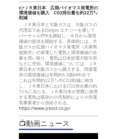
👉ＪＲ東日本 広畑バイオマス発電所の
環境価値を購入 CO2排出量を約22万㌧
削減
ＪＲ東日本と大阪ガスは、大阪ガスの
代理店であるDaigas エナジーを通じて
バーチャルPPAを締結し、今月から環境
価値の提供を開始する。具体的には、大
阪ガスが広畑バイオマス発電所（兵庫県
姫路市）の発電した電気と環境価値の全
量を買い取り、電気は日本卸電力取引所
などに売却。環境価値については、ＪＲ
東日本が大阪ガスから購入する。同発電
所の環境価値は年間約5.3億kWh分で、
これは年間約22万㌧のCO2削減に相当
し、ＪＲ東日本におけるCO2排出量の約
12％に当たる。ＪＲ東日本が実際に使用
する電気は既存の小売契約により小売電
気事業者から供給される。
https://www.jreast.co.jp/
📺動画ニュース