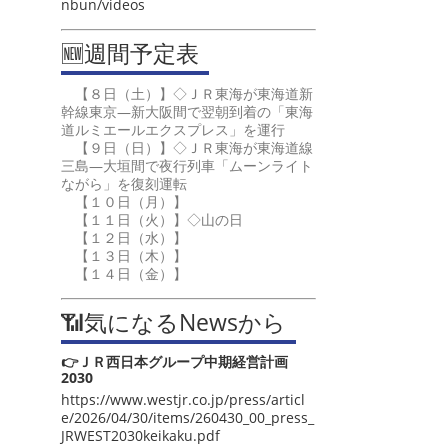
nbun/videos
🆕週間予定表
【８日（土）】◇ＪＲ東海が東海道新
幹線東京―新大阪間で翌朝到着の「東海
道ルミエールエクスプレス」を運行
【９日（日）】◇ＪＲ東海が東海道線
三島―大垣間で夜行列車「ムーンライト
ながら」を復刻運転
【１０日（月）】
【１１日（火）】◇山の日
【１２日（水）】
【１３日（木）】
【１４日（金）】
📶気になるNewsから
👉ＪＲ西日本グループ中期経営計画
2030
https://www.westjr.co.jp/press/articl
e/2026/04/30/items/260430_00_press_
JRWEST2030keikaku.pdf