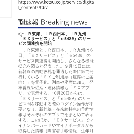
https://www.kotsu.co.jp/service/digita
l_contents/tdr/
📶速報 Breaking news
👉ＪＲ東海、ＪＲ西日本、ＪＲ九州
「ＥＸサービス」と「ｅ5489」のサー
ビス間連携を開始
ＪＲ東海とＪＲ西日本、ＪＲ九州は６
日、「ＥＸサービス」と「ｅ5489」の
サービス間連携を開始し、さらなる機能
拡充を図ると発表した。９月15日には、
新幹線の自動改札を通過した際に紙で発
行している「ＥＸご利用票（座席のご案
内）」を電子化。列車や座席に加え、発
車番線や遅延・運休情報も「ＥＸアプ
リ」で表示する。10月20日からは、
「ＥＸサービス」と「ｅ5489」のサー
ビス間を移動する際のログイン操作が不
要となり、新幹線・在来線特急の予約情
報はそれぞれのアプリでをまとめて表示
する。このほか、「ＥＸサービス」でマ
イナンバーカードやマイナポータルから
取得した情報（障害者手帳情報、生年月