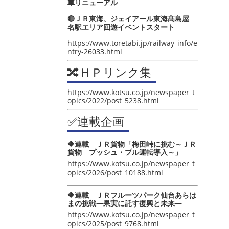
車リニューアル
🔴ＪＲ東海、ジェイアール東海髙島屋
名駅エリア回遊イベントスタート
https://www.toretabi.jp/railway_info/e
ntry-26033.html
🔀ＨＰリンク集
https://www.kotsu.co.jp/newspaper_t
opics/2022/post_5238.html
✅連載企画
🔶連載 ＪＲ貨物「梅田峠に挑む～ＪＲ
貨物 プッシュ・プル運転導入～」
https://www.kotsu.co.jp/newspaper_t
opics/2026/post_10188.html
🔶連載 ＪＲフルーツパーク仙台あらは
まの挑戦―果実に託す復興と未来―
https://www.kotsu.co.jp/newspaper_t
opics/2025/post_9768.html