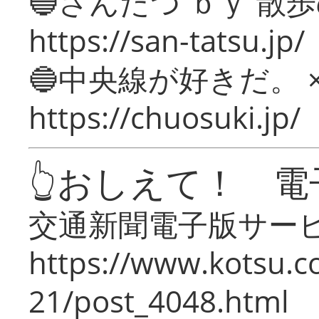
🔵さんたつ ｂｙ 散
https://san-tatsu.jp/
🔵中央線が好きだ。 
https://chuosuki.jp/
👆おしえて！ 電
交通新聞電子版サー
https://www.kotsu.c
21/post_4048.html