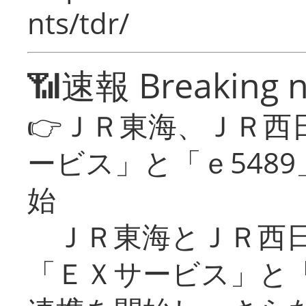
nts/tdr/
📶速報 Breaking 
👉ＪＲ東海、ＪＲ西
ービス」と「ｅ548
始
ＪＲ東海とＪＲ西日
「ＥＸサービス」と「