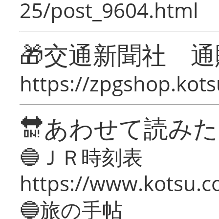
25/post_9604.html
🎁交通新聞社 通
https://zpgshop.kots
🔛あわせて読み
🔵ＪＲ時刻表
https://www.kotsu.co
🔵旅の手帖