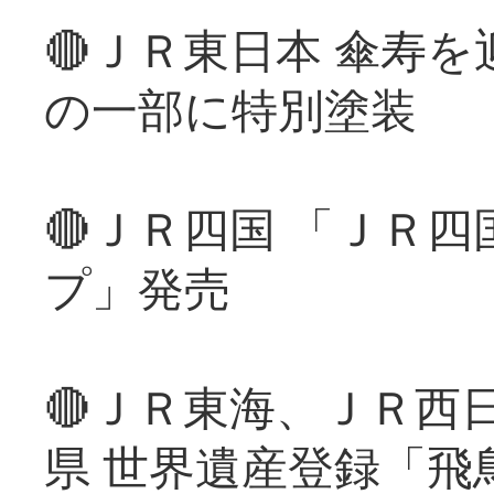
🔴ＪＲ東日本 傘寿
の一部に特別塗装
🔴ＪＲ四国 「ＪＲ
プ」発売
🔴ＪＲ東海、ＪＲ西
県 世界遺産登録「飛