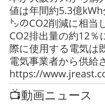
値は年間約5.3億kW
㌧のCO2削減に相当
CO2排出量の約12
際に使用する電気は
電気事業者から供給
https://www.jreast.co
📺動画ニュース