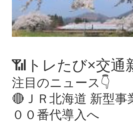
📶トレたび×交通
注目のニュース👇
🔴ＪＲ北海道 新型
００番代導入へ