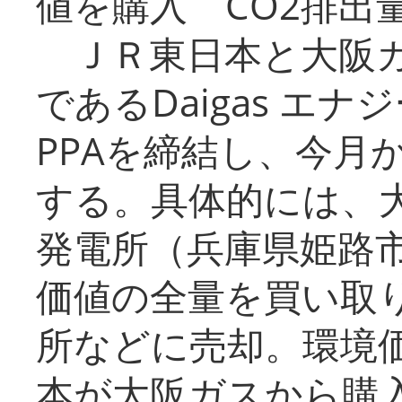
値を購入 CO2排出
ＪＲ東日本と大阪ガ
であるDaigas エ
PPAを締結し、今月
する。具体的には、
発電所（兵庫県姫路
価値の全量を買い取
所などに売却。環境
本が大阪ガスから購