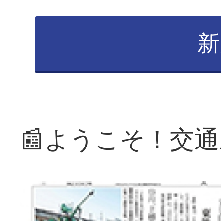
新
📰ようこそ！交