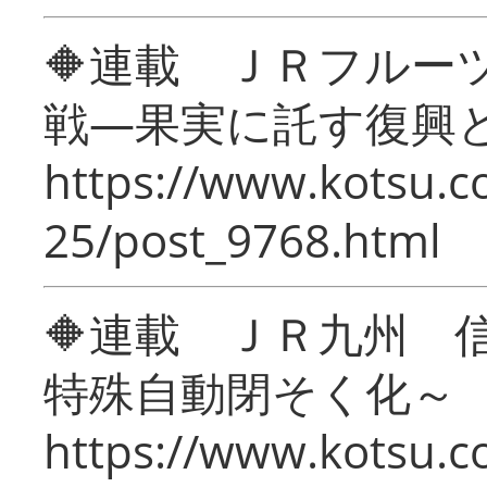
🔶連載 ＪＲフルー
戦―果実に託す復興
https://www.kotsu.c
25/post_9768.html
🔶連載 ＪＲ九州 
特殊自動閉そく化～
https://www.kotsu.c