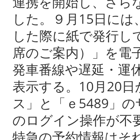
連携を開始し、さら
した。９月15日には
した際に紙で発行し
席のご案内）」を電
発車番線や遅延・運
表示する。10月20
ス」と「ｅ5489」
のログイン操作が不
特急の予約情報はそ