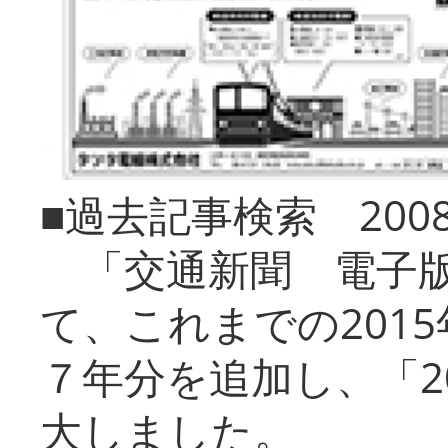
■過去記事検索 20
「交通新聞 電子版
て、これまでの201
７年分を追加し、「2
大しました