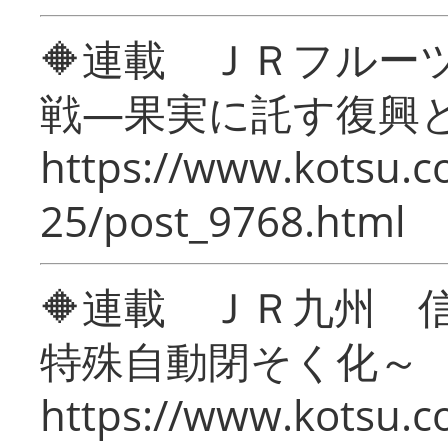
🔶連載 ＪＲフルー
戦―果実に託す復興
https://www.kotsu.c
25/post_9768.html
🔶連載 ＪＲ九州 
特殊自動閉そく化～
https://www.kotsu.c