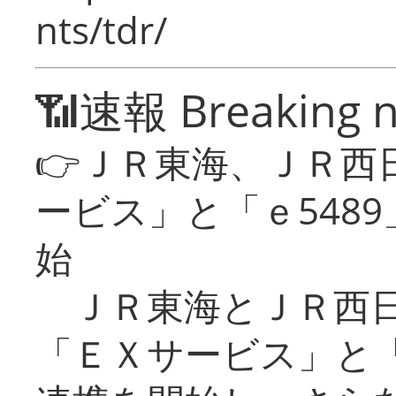
nts/tdr/
📶速報 Breaking 
👉ＪＲ東海、ＪＲ西
ービス」と「ｅ548
始
ＪＲ東海とＪＲ西日
「ＥＸサービス」と「