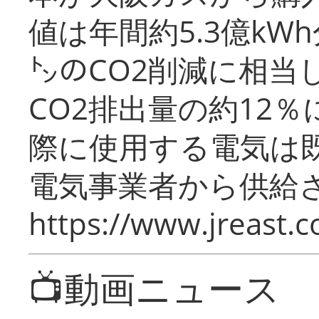
値は年間約5.3億kW
㌧のCO2削減に相当
CO2排出量の約12
際に使用する電気は
電気事業者から供給
https://www.jreast.co
📺動画ニュース