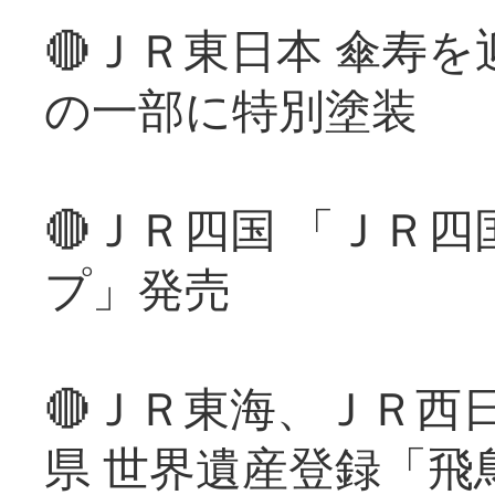
🔴ＪＲ東日本 傘寿
の一部に特別塗装
🔴ＪＲ四国 「ＪＲ
プ」発売
🔴ＪＲ東海、ＪＲ西
県 世界遺産登録「飛