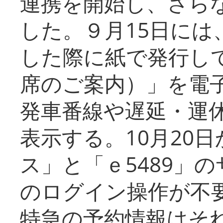
連携を開始し、さら
した。９月15日には
した際に紙で発行し
席のご案内）」を電
発車番線や遅延・運
表示する。10月20
ス」と「ｅ5489」
のログイン操作が不
特急の予約情報はそ