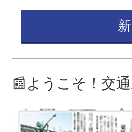
新
📰ようこそ！交