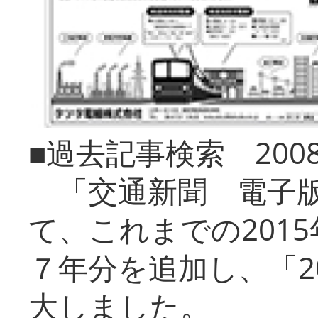
■過去記事検索 20
「交通新聞 電子版
て、これまでの201
７年分を追加し、「2
大しました