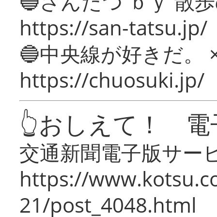
🔵さんたつ ｂｙ 散
https://san-tatsu.jp/
🔵中央線が好きだ。 
https://chuosuki.jp/
👆おしえて！ 電
交通新聞電子版サー
https://www.kotsu.c
21/post_4048.html