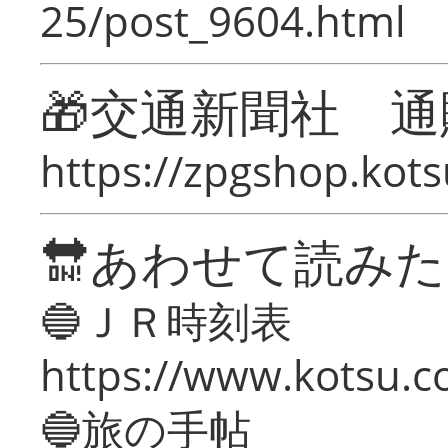
25/post_9604.html
🎁交通新聞社 通
https://zpgshop.kots
🔛あわせて読み
🔵ＪＲ時刻表
https://www.kotsu.co
🔵旅の手帖