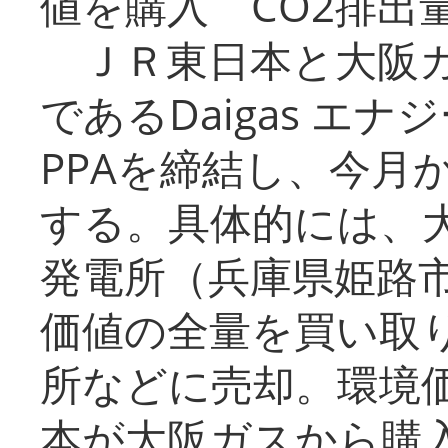
値を購入 CO2排出
ＪＲ東日本と大阪ガ
であるDaigas エ
PPAを締結し、今月
する。具体的には、
発電所（兵庫県姫路
価値の全量を買い取
所などに売却。環境
本が大阪ガスから購