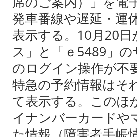
席のご案内）」を電
発車番線や遅延・運
表示する。10月20
ス」と「ｅ5489」
のログイン操作が不
特急の予約情報はそ
て表示する。このほ
イナンバーカードや
た情報（障害者手帳