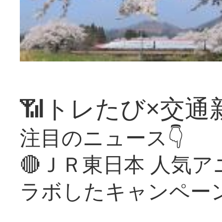
📶トレたび×交通
注目のニュース👇
🔴ＪＲ東日本 人気
ラボしたキャンペー