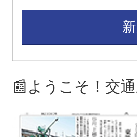
新
📰ようこそ！交