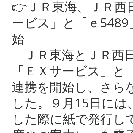
👉ＪＲ東海、ＪＲ西
ービス」と「ｅ548
始
ＪＲ東海とＪＲ西日
「ＥＸサービス」と「
連携を開始し、さら
した。９月15日には
した際に紙で発行し