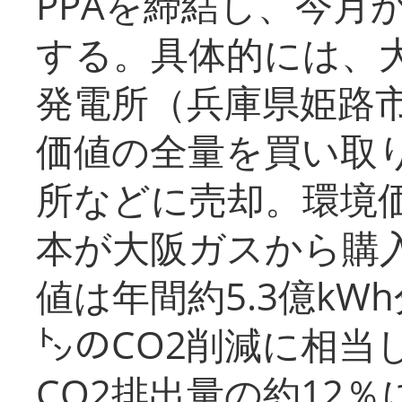
PPAを締結し、今月
する。具体的には、
発電所（兵庫県姫路
価値の全量を買い取
所などに売却。環境
本が大阪ガスから購
値は年間約5.3億kW
㌧のCO2削減に相当
CO2排出量の約12