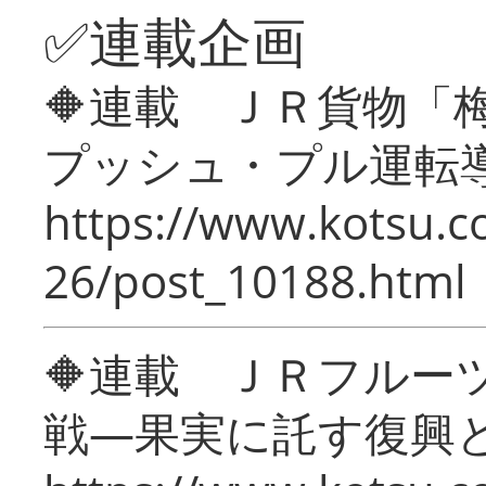
✅連載企画
🔶連載 ＪＲ貨物
プッシュ・プル運転
https://www.kotsu.c
26/post_10188.html
🔶連載 ＪＲフルー
戦―果実に託す復興