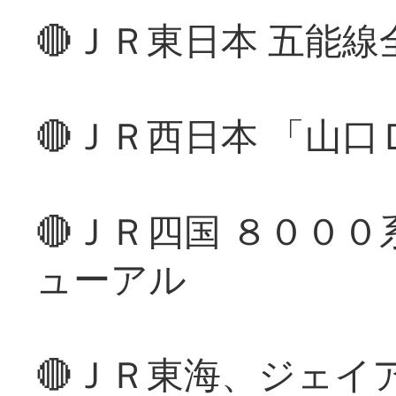
🔴ＪＲ東日本 五能
🔴ＪＲ西日本 「山
🔴ＪＲ四国 ８００
ューアル
🔴ＪＲ東海、ジェイ