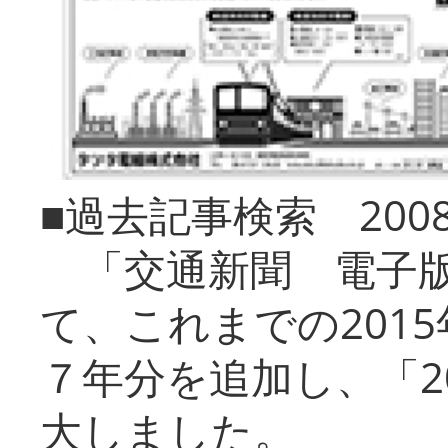
■過去記事検索 20
「交通新聞 電子版
て、これまでの201
７年分を追加し、「2
大しました