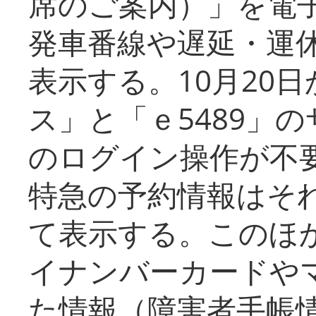
席のご案内）」を電
発車番線や遅延・運
表示する。10月20
ス」と「ｅ5489」
のログイン操作が不
特急の予約情報はそ
て表示する。このほ
イナンバーカードや
た情報（障害者手帳