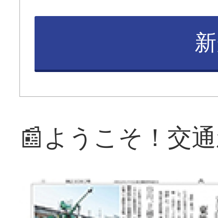
新
📰ようこそ！交