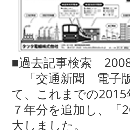
■過去記事検索 20
「交通新聞 電子版
て、これまでの201
７年分を追加し、「2
大しました