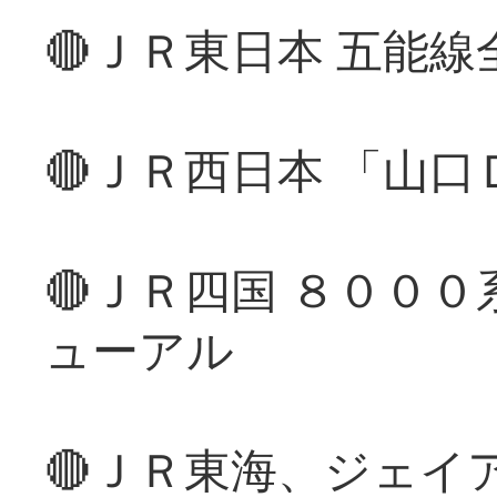
🔴ＪＲ東日本 五能
🔴ＪＲ西日本 「山
🔴ＪＲ四国 ８００
ューアル
🔴ＪＲ東海、ジェイ