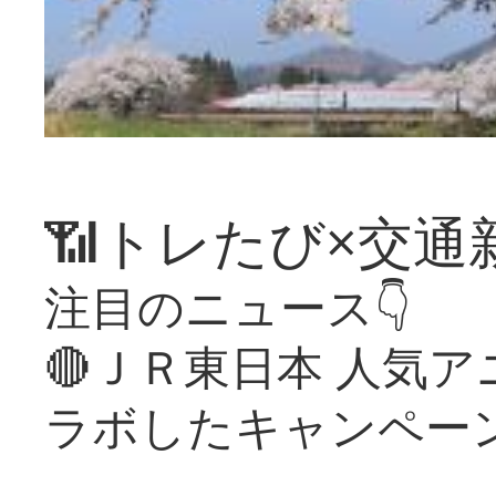
📶トレたび×交通
注目のニュース👇
🔴ＪＲ東日本 人気
ラボしたキャンペー