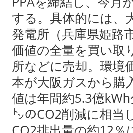
PPAを締結し、今月
する。具体的には、
発電所（兵庫県姫路
価値の全量を買い取
所などに売却。環境
本が大阪ガスから購
値は年間約5.3億kW
㌧のCO2削減に相当
CO2排出量の約12