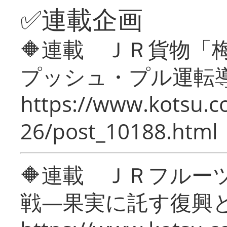
✅連載企画
🔶連載 ＪＲ貨物
プッシュ・プル運転
https://www.kotsu.c
26/post_10188.html
🔶連載 ＪＲフルー
戦―果実に託す復興