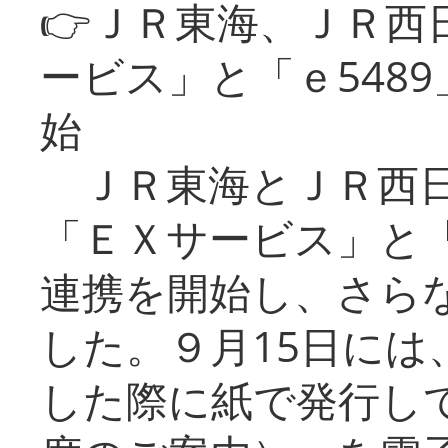
👉ＪＲ東海、ＪＲ西
ービス」と「ｅ548
始
ＪＲ東海とＪＲ西日
「ＥＸサービス」と「
連携を開始し、さら
した。９月15日には
した際に紙で発行し