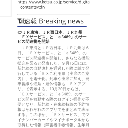
https://www.kotsu.co.jp/service/digita
l_contents/tdr/
📶速報 Breaking news
👉ＪＲ東海、ＪＲ西日本、ＪＲ九州
「ＥＸサービス」と「ｅ5489」のサー
ビス間連携を開始
ＪＲ東海とＪＲ西日本、ＪＲ九州は６
日、「ＥＸサービス」と「ｅ5489」の
サービス間連携を開始し、さらなる機能
拡充を図ると発表した。９月15日には、
新幹線の自動改札を通過した際に紙で発
行している「ＥＸご利用票（座席のご案
内）」を電子化。列車や座席に加え、発
車番線や遅延・運休情報も「ＥＸアプ
リ」で表示する。10月20日からは、
「ＥＸサービス」と「ｅ5489」のサー
ビス間を移動する際のログイン操作が不
要となり、新幹線・在来線特急の予約情
報はそれぞれのアプリでをまとめて表示
する。このほか、「ＥＸサービス」でマ
イナンバーカードやマイナポータルから
取得した情報（障害者手帳情報、生年月