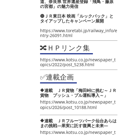
道、奈良県 世界遺産登録「飛鳥・藤原
の宮都」の魅力発信
🔴ＪＲ東日本 映画「ルックバック」と
タイアップしたキャンペーン展開
https://www.toretabi.jp/railway_info/e
ntry-26091.html
🔀ＨＰリンク集
https://www.kotsu.co.jp/newspaper_t
opics/2022/post_5238.html
✅連載企画
🔶連載 ＪＲ貨物「梅田峠に挑む～ＪＲ
貨物 プッシュ・プル運転導入～」
https://www.kotsu.co.jp/newspaper_t
opics/2026/post_10188.html
🔶連載 ＪＲフルーツパーク仙台あらは
まの挑戦―果実に託す復興と未来―
https://www.kotsu.co.jp/newspaper_t