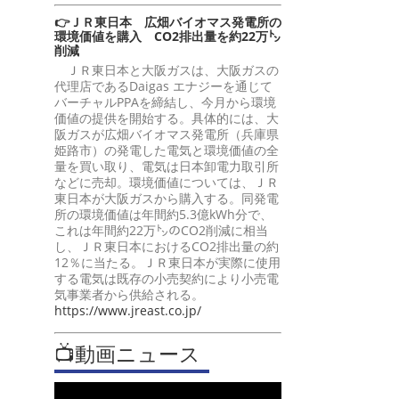
👉ＪＲ東日本 広畑バイオマス発電所の
環境価値を購入 CO2排出量を約22万㌧
削減
ＪＲ東日本と大阪ガスは、大阪ガスの
代理店であるDaigas エナジーを通じて
バーチャルPPAを締結し、今月から環境
価値の提供を開始する。具体的には、大
阪ガスが広畑バイオマス発電所（兵庫県
姫路市）の発電した電気と環境価値の全
量を買い取り、電気は日本卸電力取引所
などに売却。環境価値については、ＪＲ
東日本が大阪ガスから購入する。同発電
所の環境価値は年間約5.3億kWh分で、
これは年間約22万㌧のCO2削減に相当
し、ＪＲ東日本におけるCO2排出量の約
12％に当たる。ＪＲ東日本が実際に使用
する電気は既存の小売契約により小売電
気事業者から供給される。
https://www.jreast.co.jp/
📺動画ニュース