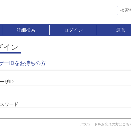
詳細検索
ログイン
運営
グイン
ザーIDをお持ちの方
ーザID
スワード
パスワードをお忘れの方はこち