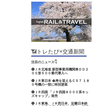
📶トレたび×交通新聞
注目のニュース👇
🔴ＪＲ北海道 新型事業用機関車ＤＤ２
００形５００番代導入へ
🔴ＪＲ東日本 傘寿を迎えるＣ５７ １８
０号機の一部に特別塗装
🔴ＪＲ四国 「ＪＲ四国８０００系キッ
ズキャップ」発売
🔴ＪＲ東海、ＪＲ西日本、近畿日本鉄