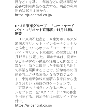
日など）を基に、年齢などの資格確認が
必要な割引商品を発売する。商品の利用
開始は10月１日から。
https://jr-central.co.jp/
👉ＪＲ東海グループ 「コートヤード・
バイ・マリオット京都駅」11月16日に
開業
ＪＲ東海不動産とＪＲ東海ホテルズが
米国のマリオット・インターナショナル
と推進しているホテル「コートヤード・
バイ・マリオット京都駅」の開業日が11
月16日に決定した。同ホテルは、従来の
駅ビルや保有不動産を活用した開発とは
異なり、新たに取得した不動産を活用し
て事業を展開することで、沿線都市の価
値を向上させる象徴となるプロジェク
ト。東海道新幹線京都駅八条東口から徒
歩３分という絶好のロケーションで、
「京都旅の『拠点』となるホテル」をコ
ンセプトに、全10タイプ、計270の客室
を用意する。宿泊予約は公式サイトで受
付中。
https://jr-central.co.jp/