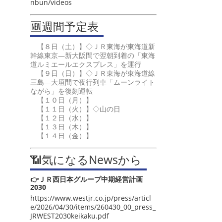
nbun/videos
🆕週間予定表
【８日（土）】◇ＪＲ東海が東海道新
幹線東京―新大阪間で翌朝到着の「東海
道ルミエールエクスプレス」を運行
【９日（日）】◇ＪＲ東海が東海道線
三島―大垣間で夜行列車「ムーンライト
ながら」を復刻運転
【１０日（月）】
【１１日（火）】◇山の日
【１２日（水）】
【１３日（木）】
【１４日（金）】
📶気になるNewsから
👉ＪＲ西日本グループ中期経営計画
2030
https://www.westjr.co.jp/press/articl
e/2026/04/30/items/260430_00_press_
JRWEST2030keikaku.pdf