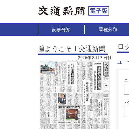
記事分類
業種分類
ロ
📰ようこそ！交通新聞
2026年８月７日付
ユー
ユ
パ