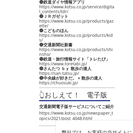
🔵鉄道ダイヤ情報アプリ
https://www.kotsu.co.jp/service/digita
l_contents/tdr/
🔵ＪＲガゼット
https://www.kotsu.co.jp/products/gaz
ette/
🔵こどものほん
https://www.kotsu.co.jp/products/kid
s/
🔵交通新聞社新書
https://www.kotsu.co.jp/products/shi
nsho/
🔵鉄道・旅行情報サイト「トレたび」
https://www.toretabi.jp/
🔵さんたつ ｂｙ 散歩の達人
https://san-tatsu.jp/
🔵中央線が好きだ。 × 散歩の達人
https://chuosuki.jp/
👆おしえて！ 電子版
交通新聞電子版サービスについてご紹介
https://www.kotsu.co.jp/newspaper_t
opics/2021/post_4048.html
弊社では、お客様の当サイトに