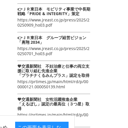
👉ＪＲ東日本 モビリティ事業で中長期
戦略「PRIDE & INTEGRITY」策定
https://www.jreast.co.jp/press/2025/2
0250909_ho03.pdf
👉ＪＲ東日本 グループ経営ビジョン
「勇翔 2034」
https://www.jreast.co.jp/press/2025/2
0250701_ho03.pdf
💖交通新聞社 不妊治療と仕事の両立支
援に取り組む先進企業
「プラチナくるみんプラス」認定を取得
https://prtimes.jp/main/html/rd/p/00
0000121.000050139.html
💖交通新聞社 女性活躍推進企業
「えるぼし」認定の最高位（３つ星）取
得
https://prtimes.jp/main/html/rd/p/00
0000105.000050139.html
ため
この画面を表示しな