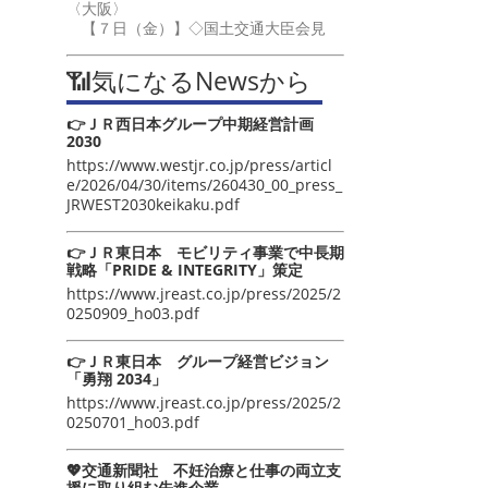
〈大阪〉
【７日（金）】◇国土交通大臣会見
📶気になるNewsから
👉ＪＲ西日本グループ中期経営計画
2030
https://www.westjr.co.jp/press/articl
e/2026/04/30/items/260430_00_press_
JRWEST2030keikaku.pdf
👉ＪＲ東日本 モビリティ事業で中長期
戦略「PRIDE & INTEGRITY」策定
https://www.jreast.co.jp/press/2025/2
0250909_ho03.pdf
👉ＪＲ東日本 グループ経営ビジョン
「勇翔 2034」
https://www.jreast.co.jp/press/2025/2
0250701_ho03.pdf
💖交通新聞社 不妊治療と仕事の両立支
援に取り組む先進企業