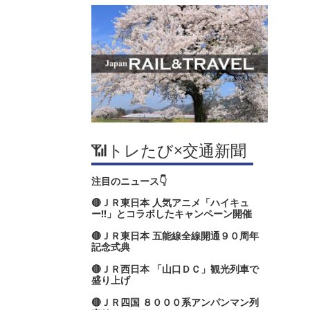
📶トレたび×交通新聞
注目のニュース👇
🔴ＪＲ東日本 人気アニメ「ハイキュ
ー‼」とコラボしたキャンペーン開催
🔴ＪＲ東日本 五能線全線開通９０周年
記念式典
🔴ＪＲ西日本 「山口ＤＣ」観光列車で
盛り上げ
🔴ＪＲ四国 ８０００系アンパンマン列