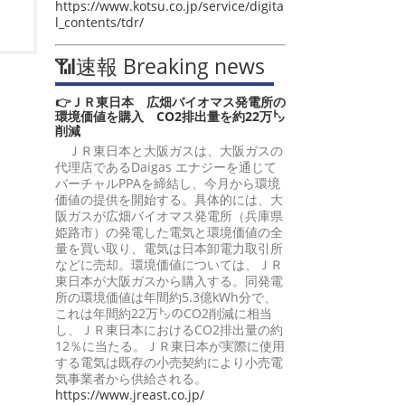
https://www.kotsu.co.jp/service/digita
l_contents/tdr/
📶速報 Breaking news
👉ＪＲ東日本 広畑バイオマス発電所の
環境価値を購入 CO2排出量を約22万㌧
削減
ＪＲ東日本と大阪ガスは、大阪ガスの
代理店であるDaigas エナジーを通じて
バーチャルPPAを締結し、今月から環境
価値の提供を開始する。具体的には、大
阪ガスが広畑バイオマス発電所（兵庫県
姫路市）の発電した電気と環境価値の全
量を買い取り、電気は日本卸電力取引所
などに売却。環境価値については、ＪＲ
東日本が大阪ガスから購入する。同発電
所の環境価値は年間約5.3億kWh分で、
これは年間約22万㌧のCO2削減に相当
し、ＪＲ東日本におけるCO2排出量の約
12％に当たる。ＪＲ東日本が実際に使用
する電気は既存の小売契約により小売電
気事業者から供給される。
https://www.jreast.co.jp/