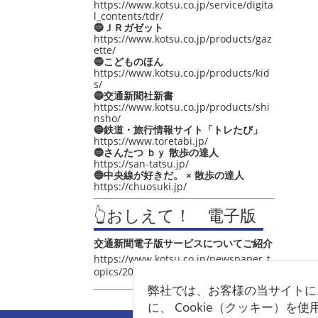
https://www.kotsu.co.jp/service/digita
l_contents/tdr/
🔵ＪＲガゼット
https://www.kotsu.co.jp/products/gaz
ette/
🔵こどものほん
https://www.kotsu.co.jp/products/kid
s/
🔵交通新聞社新書
https://www.kotsu.co.jp/products/shi
nsho/
🔵鉄道・旅行情報サイト「トレたび」
https://www.toretabi.jp/
🔵さんたつ ｂｙ 散歩の達人
https://san-tatsu.jp/
🔵中央線が好きだ。 × 散歩の達人
https://chuosuki.jp/
👆おしえて！ 電子版
交通新聞電子版サービスについてご紹介
https://www.kotsu.co.jp/newspaper_t
opics/2021/post_4048.html
弊社では、お客様の当サイトに
に、 Cookie（クッキー）を