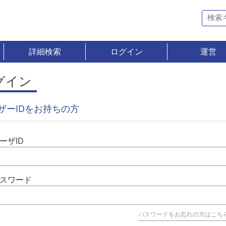
詳細検索
ログイン
運営
グイン
ザーIDをお持ちの方
ーザID
スワード
パスワードをお忘れの方はこち