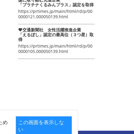
「プラチナくるみんプラス」認定を取得
https://prtimes.jp/main/html/rd/p/00
0000121.000050139.html
💖交通新聞社 女性活躍推進企業
「えるぼし」認定の最高位（３つ星）取
得
https://prtimes.jp/main/html/rd/p/00
0000105.000050139.html
ため
この画面を表示しな
い