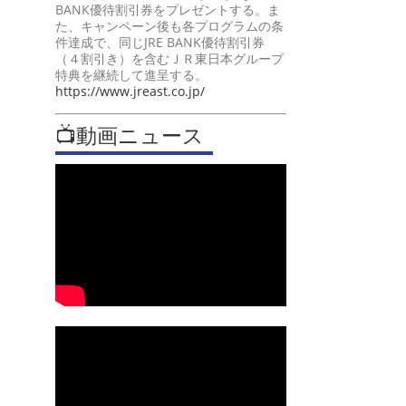
BANK優待割引券をプレゼントする。ま
た、キャンペーン後も各プログラムの条
件達成で、同じJRE BANK優待割引券
（４割引き）を含むＪＲ東日本グループ
特典を継続して進呈する。
https://www.jreast.co.jp/
📺動画ニュース