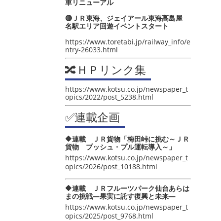
車リニューアル
🔴ＪＲ東海、ジェイアール東海髙島屋
名駅エリア回遊イベントスタート
https://www.toretabi.jp/railway_info/e
ntry-26033.html
🔀ＨＰリンク集
https://www.kotsu.co.jp/newspaper_t
opics/2022/post_5238.html
✅連載企画
🔶連載 ＪＲ貨物「梅田峠に挑む～ＪＲ
貨物 プッシュ・プル運転導入～」
https://www.kotsu.co.jp/newspaper_t
opics/2026/post_10188.html
🔶連載 ＪＲフルーツパーク仙台あらは
まの挑戦―果実に託す復興と未来―
https://www.kotsu.co.jp/newspaper_t
opics/2025/post_9768.html