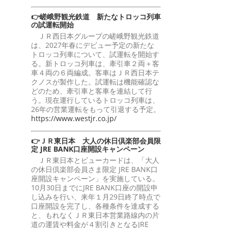
👉嵯峨野観光鉄道 新たなトロッコ列車
の試運転開始
ＪＲ西日本グループの嵯峨野観光鉄道
は、2027年春にデビュー予定の新たな
トロッコ列車について、試運転を開始す
る。新トロッコ列車は、牽引車２両＋客
車４両の６両編成。客車はＪＲ西日本テ
クノスが製作した。試運転は機能確認な
どのため、牽引車と客車を連結して行
う。現在運行しているトロッコ列車は、
26年の営業運転をもって引退する予定。
https://www.westjr.co.jp/
👉ＪＲ東日本 大人の休日倶楽部会員限
定 JRE BANK口座開設キャンペーン
ＪＲ東日本とビューカードは、「大人
の休日倶楽部会員さま限定 JRE BANK口
座開設キャンペーン」を実施している。
10月30日までにJRE BANK口座の開設申
し込みを行い、来年１月29日終了時点で
口座開設を完了し、各種条件を達成する
と、もれなくＪＲ東日本営業路線内の片
道の運賃や料金が４割引きとなるJRE