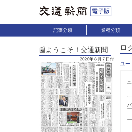
記事分類
業種分類
ロ
📰ようこそ！交通新聞
2026年８月７日付
ユー
ユ
パ