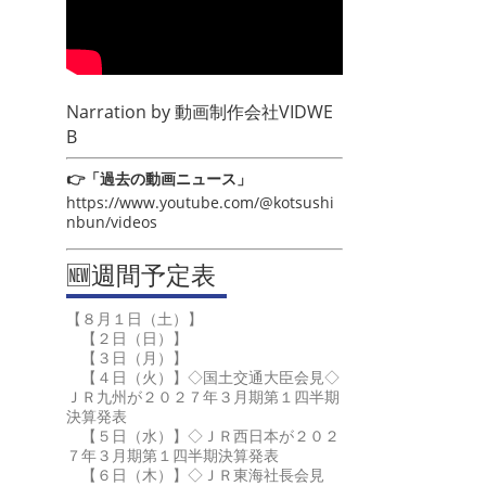
Narration by
動画制作会社VIDWE
B
👉「過去の動画ニュース」
https://www.youtube.com/@kotsushi
nbun/videos
🆕週間予定表
【８月１日（土）】
【２日（日）】
【３日（月）】
【４日（火）】◇国土交通大臣会見◇
ＪＲ九州が２０２７年３月期第１四半期
決算発表
【５日（水）】◇ＪＲ西日本が２０２
７年３月期第１四半期決算発表
【６日（木）】◇ＪＲ東海社長会見