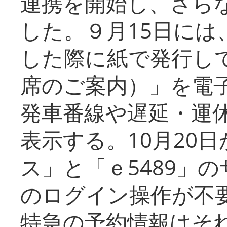
連携を開始し、さら
した。９月15日には
した際に紙で発行し
席のご案内）」を電
発車番線や遅延・運
表示する。10月20
ス」と「ｅ5489」
のログイン操作が不
特急の予約情報はそ