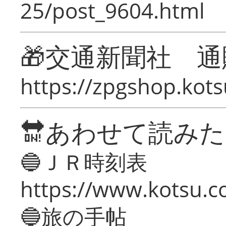
25/post_9604.html
🎁交通新聞社 通
https://zpgshop.kots
🔛あわせて読み
🔵ＪＲ時刻表
https://www.kotsu.co
🔵旅の手帖