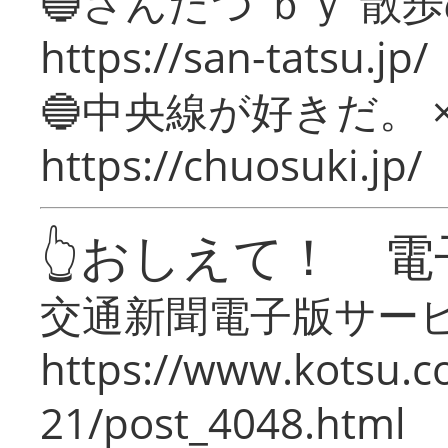
🔵さんたつ ｂｙ 散
https://san-tatsu.jp/
🔵中央線が好きだ。 
https://chuosuki.jp/
👆おしえて！ 電
交通新聞電子版サー
https://www.kotsu.c
21/post_4048.html