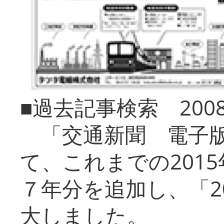
■過去記事検索 20
「交通新聞 電子版
て、これまでの201
７年分を追加し、「2
大しました