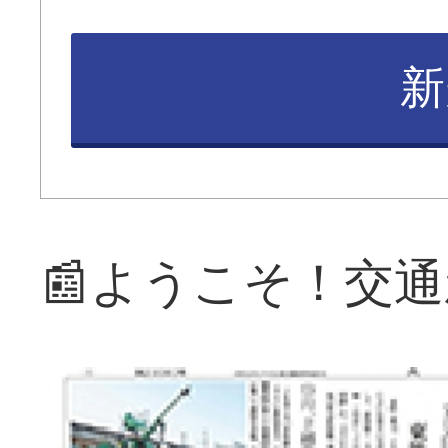
新
📰ようこそ！交