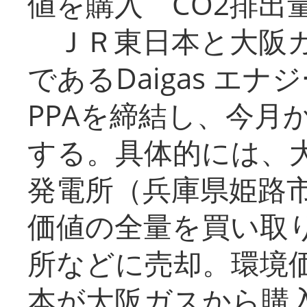
値を購入 CO2排出
ＪＲ東日本と大阪ガ
であるDaigas エ
PPAを締結し、今月
する。具体的には、
発電所（兵庫県姫路
価値の全量を買い取
所などに売却。環境
本が大阪ガスから購