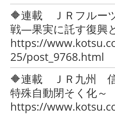
🔶連載 ＪＲフルー
戦―果実に託す復興
https://www.kotsu.c
25/post_9768.html
🔶連載 ＪＲ九州 
特殊自動閉そく化～
https://www.kotsu.c