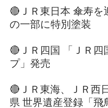
🔴ＪＲ東日本 傘寿
の一部に特別塗装
🔴ＪＲ四国 「ＪＲ
プ」発売
🔴ＪＲ東海、ＪＲ西
県 世界遺産登録「飛