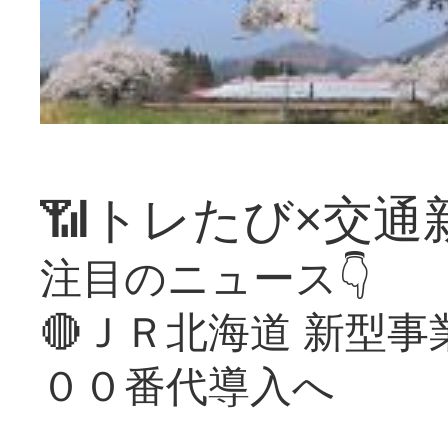
📶トレたび×交通
注目のニュース👇
🔴ＪＲ北海道 新型
００番代導入へ