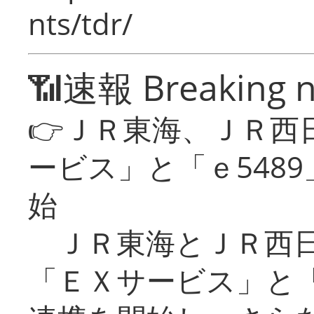
nts/tdr/
📶速報 Breaking 
👉ＪＲ東海、ＪＲ西
ービス」と「ｅ548
始
ＪＲ東海とＪＲ西日
「ＥＸサービス」と「