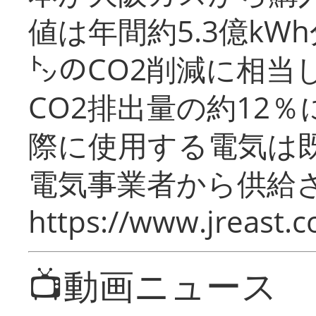
値は年間約5.3億kW
㌧のCO2削減に相当
CO2排出量の約12
際に使用する電気は
電気事業者から供給
https://www.jreast.co
📺動画ニュース