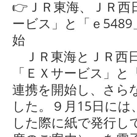
👉ＪＲ東海、ＪＲ西
ービス」と「ｅ548
始
ＪＲ東海とＪＲ西日
「ＥＸサービス」と「
連携を開始し、さら
した。９月15日には
した際に紙で発行し