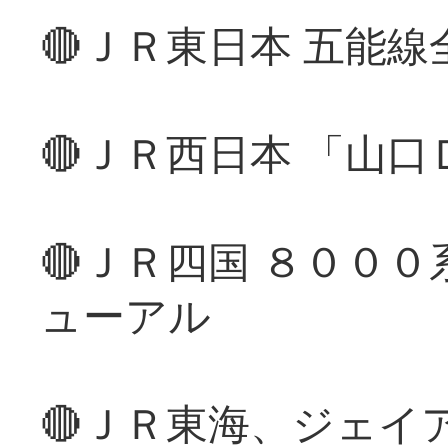
🔴ＪＲ東日本 五能
🔴ＪＲ西日本 「山
🔴ＪＲ四国 ８００
ューアル
🔴ＪＲ東海、ジェイ