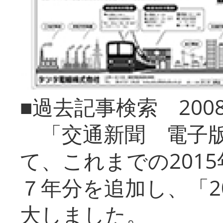
■過去記事検索 20
「交通新聞 電子版
て、これまでの201
７年分を追加し、「2
大しました