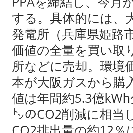
PPAを締結し、今月
する。具体的には、
発電所（兵庫県姫路
価値の全量を買い取
所などに売却。環境
本が大阪ガスから購
値は年間約5.3億kW
㌧のCO2削減に相当
CO2排出量の約12