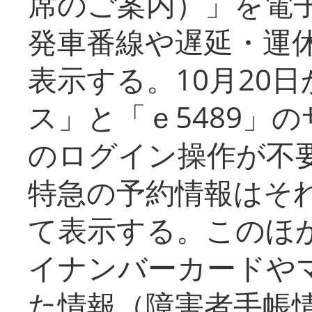
席のご案内）」を電
発車番線や遅延・運
表示する。10月20
ス」と「ｅ5489」
のログイン操作が不
特急の予約情報はそ
て表示する。このほ
イナンバーカードや
た情報（障害者手帳