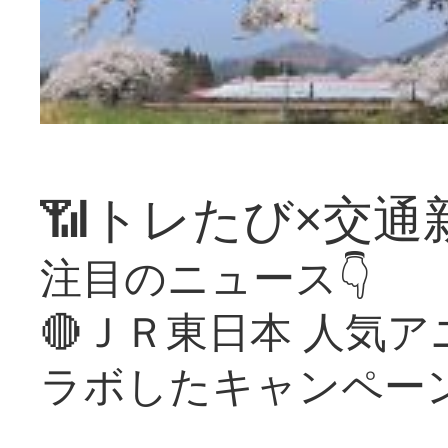
📶トレたび×交通
注目のニュース👇
🔴ＪＲ東日本 人気
ラボしたキャンペー