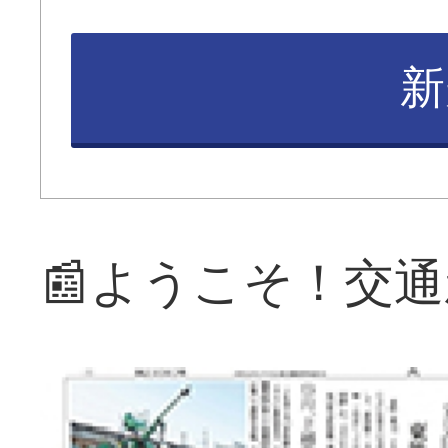
新
📰ようこそ！交