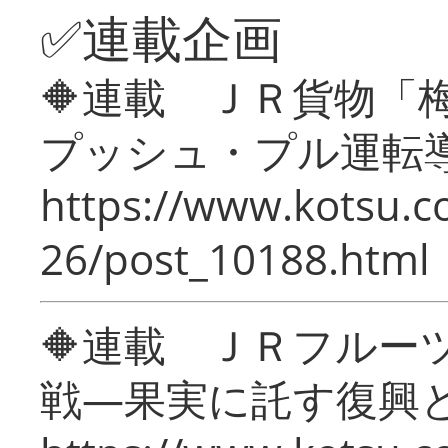
✅連載企画
🔶連載 ＪＲ貨物
プッシュ・プル運転
https://www.kotsu.c
26/post_10188.html
🔶連載 ＪＲフルー
戦―果実に託す復興