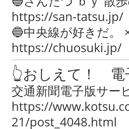
🔵さんたつ ｂｙ 散
https://san-tatsu.jp/
🔵中央線が好きだ。 
https://chuosuki.jp/
👆おしえて！ 電
交通新聞電子版サー
https://www.kotsu.c
21/post_4048.html