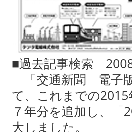
■過去記事検索 20
「交通新聞 電子版
て、これまでの201
７年分を追加し、「2
大しました