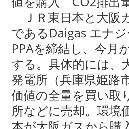
値を購入 CO2排出
ＪＲ東日本と大阪ガ
であるDaigas エ
PPAを締結し、今月
する。具体的には、
発電所（兵庫県姫路
価値の全量を買い取
所などに売却。環境
本が大阪ガスから購