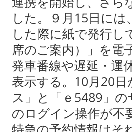
連携を開始し、さら
した。９月15日には
した際に紙で発行し
席のご案内）」を電
発車番線や遅延・運
表示する。10月20
ス」と「ｅ5489」
のログイン操作が不
特急の予約情報はそ