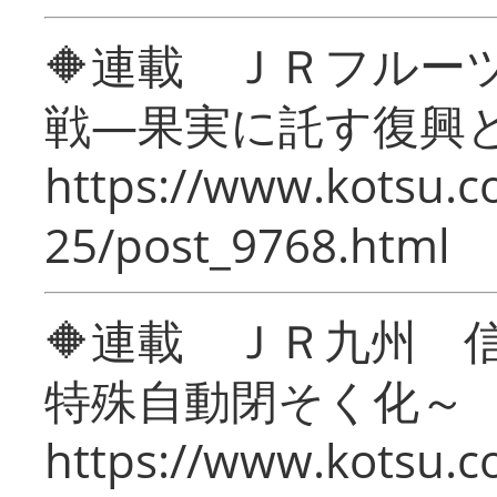
🔶連載 ＪＲフルー
戦―果実に託す復興
https://www.kotsu.c
25/post_9768.html
🔶連載 ＪＲ九州 
特殊自動閉そく化～
https://www.kotsu.c