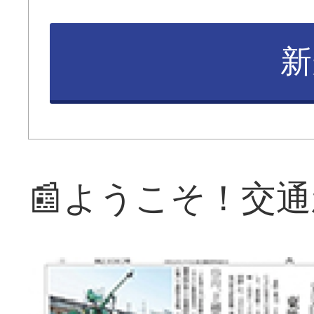
新
📰ようこそ！交