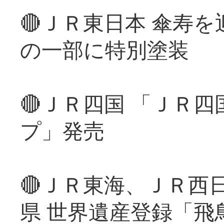
🔴ＪＲ東日本 傘寿
の一部に特別塗装
🔴ＪＲ四国 「ＪＲ
プ」発売
🔴ＪＲ東海、ＪＲ西
県 世界遺産登録「飛