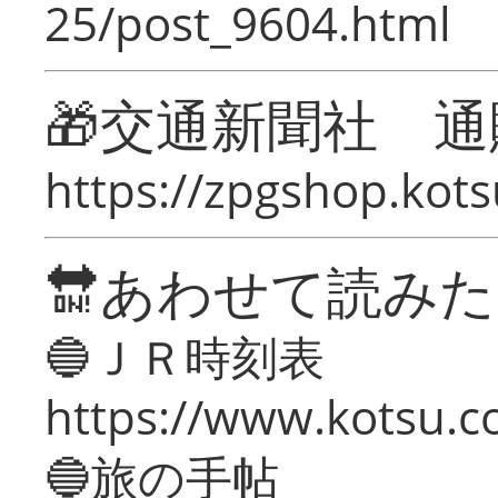
25/post_9604.html
🎁交通新聞社 通
https://zpgshop.kots
🔛あわせて読み
🔵ＪＲ時刻表
https://www.kotsu.co
🔵旅の手帖