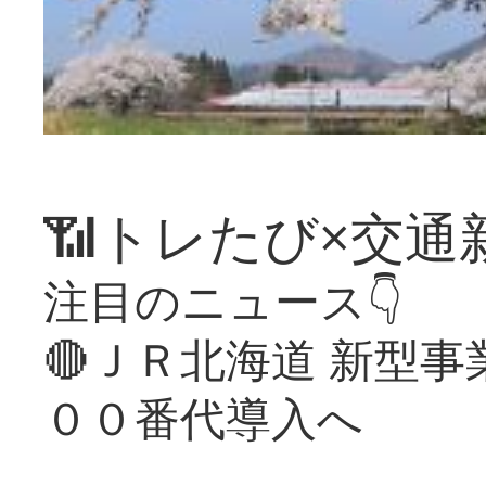
📶トレたび×交通
注目のニュース👇
🔴ＪＲ北海道 新型
００番代導入へ