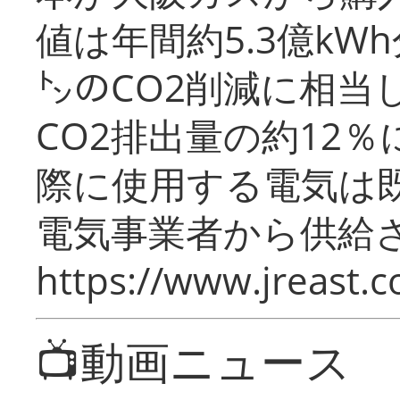
値は年間約5.3億kW
㌧のCO2削減に相当
CO2排出量の約12
際に使用する電気は
電気事業者から供給
https://www.jreast.co
📺動画ニュース