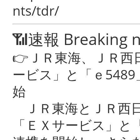
nts/tdr/
📶速報 Breaking 
👉ＪＲ東海、ＪＲ西
ービス」と「ｅ548
始
ＪＲ東海とＪＲ西日
「ＥＸサービス」と「