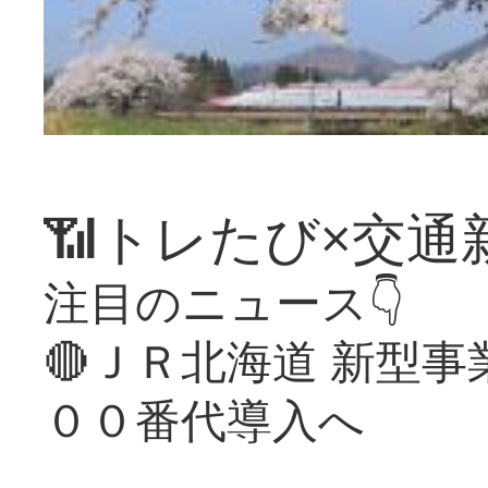
📶トレたび×交通
注目のニュース👇
🔴ＪＲ北海道 新型
００番代導入へ