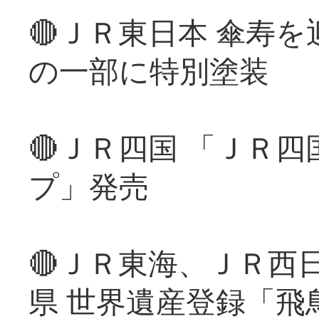
🔴ＪＲ東日本 傘寿
の一部に特別塗装
🔴ＪＲ四国 「ＪＲ
プ」発売
🔴ＪＲ東海、ＪＲ西
県 世界遺産登録「飛