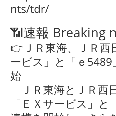
nts/tdr/
📶速報 Breaking 
👉ＪＲ東海、ＪＲ西
ービス」と「ｅ548
始
ＪＲ東海とＪＲ西日
「ＥＸサービス」と「