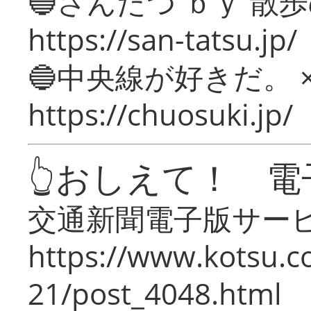
🔵さんたつ ｂｙ 散
https://san-tatsu.jp/
🔵中央線が好きだ。 
https://chuosuki.jp/
👆おしえて！ 電
交通新聞電子版サー
https://www.kotsu.c
21/post_4048.html