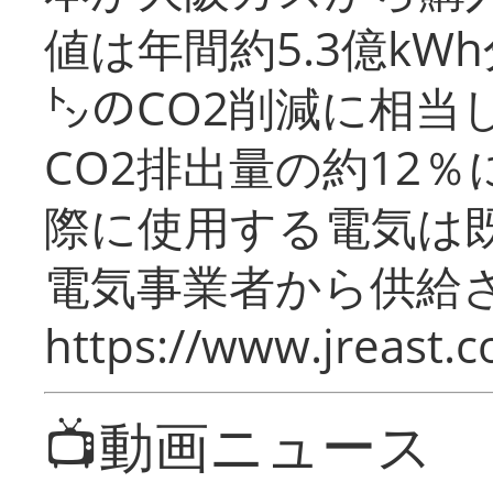
値は年間約5.3億kW
㌧のCO2削減に相当
CO2排出量の約12
際に使用する電気は
電気事業者から供給
https://www.jreast.co
📺動画ニュース