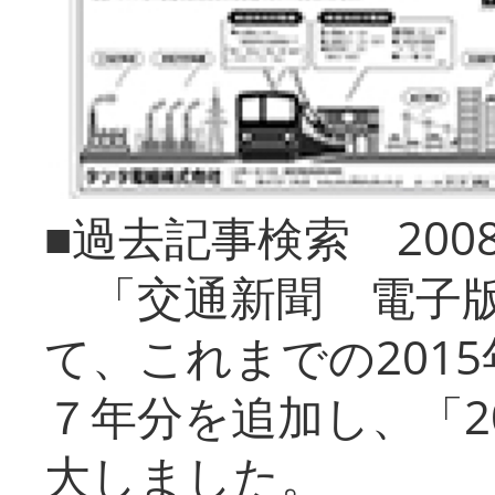
■過去記事検索 20
「交通新聞 電子版
て、これまでの201
７年分を追加し、「2
大しました