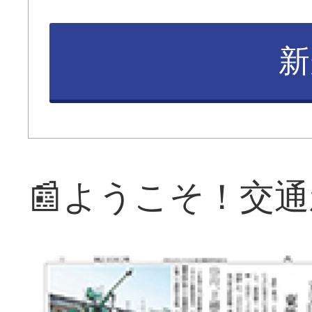
新
📰ようこそ！交