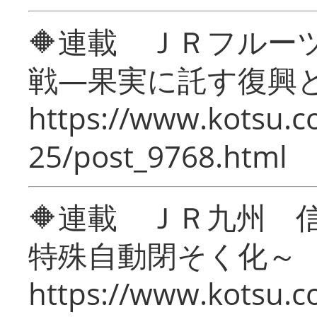
🔶連載 ＪＲフルー
戦―果実に託す復興
https://www.kotsu.c
25/post_9768.html
🔶連載 ＪＲ九州 
特殊自動閉そく化～
https://www.kotsu.c