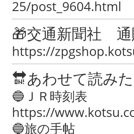
25/post_9604.html
🎁交通新聞社 通
https://zpgshop.kots
🔛あわせて読み
🔵ＪＲ時刻表
https://www.kotsu.co
🔵旅の手帖