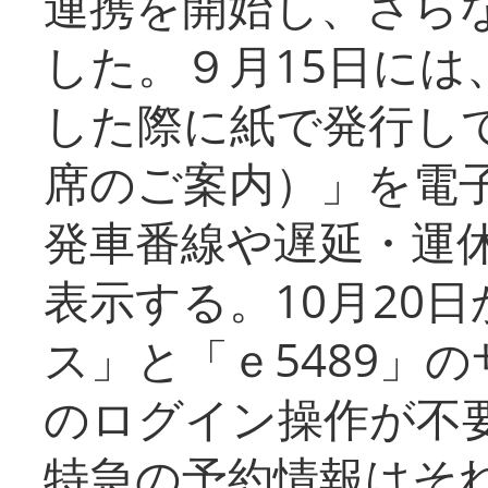
連携を開始し、さら
した。９月15日には
した際に紙で発行し
席のご案内）」を電
発車番線や遅延・運
表示する。10月20
ス」と「ｅ5489」
のログイン操作が不
特急の予約情報はそ