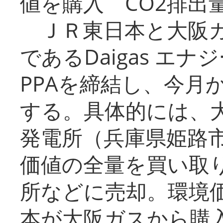
値を購入 CO2排出
ＪＲ東日本と大阪ガ
であるDaigas エ
PPAを締結し、今月
する。具体的には、
発電所（兵庫県姫路
価値の全量を買い取
所などに売却。環境
本が大阪ガスから購