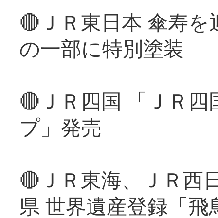
🔴ＪＲ東日本 傘寿
の一部に特別塗装
🔴ＪＲ四国 「ＪＲ
プ」発売
🔴ＪＲ東海、ＪＲ西
県 世界遺産登録「飛