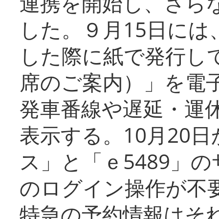
連携を開始し、さら
した。９月15日には
した際に紙で発行し
席のご案内）」を電
発車番線や遅延・運
表示する。10月20
ス」と「ｅ5489」
のログイン操作が不
特急の予約情報はそ