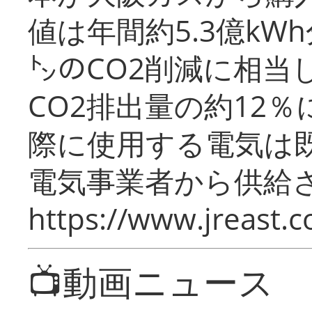
値は年間約5.3億kW
㌧のCO2削減に相当
CO2排出量の約12
際に使用する電気は
電気事業者から供給
https://www.jreast.co
📺動画ニュース