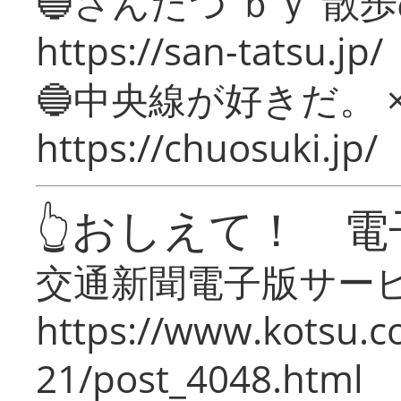
🔵さんたつ ｂｙ 散
https://san-tatsu.jp/
🔵中央線が好きだ。 
https://chuosuki.jp/
👆おしえて！ 電
交通新聞電子版サー
https://www.kotsu.c
21/post_4048.html