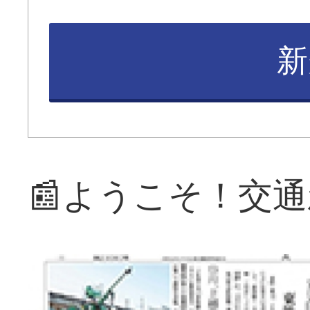
新
📰ようこそ！交