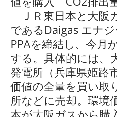
値を購入 CO2排出
ＪＲ東日本と大阪ガ
であるDaigas エ
PPAを締結し、今月
する。具体的には、
発電所（兵庫県姫路
価値の全量を買い取
所などに売却。環境
本が大阪ガスから購