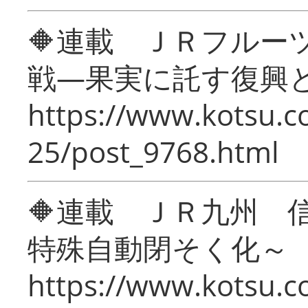
🔶連載 ＪＲフルー
戦―果実に託す復興
https://www.kotsu.c
25/post_9768.html
🔶連載 ＪＲ九州 
特殊自動閉そく化～
https://www.kotsu.c