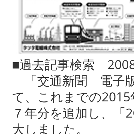
■過去記事検索 20
「交通新聞 電子版
て、これまでの201
７年分を追加し、「2
大しました