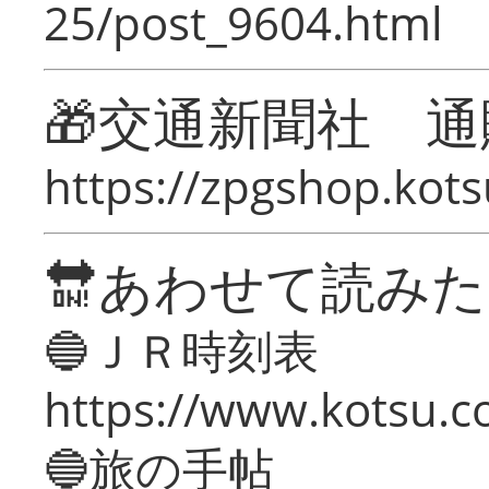
25/post_9604.html
🎁交通新聞社 通
https://zpgshop.kots
🔛あわせて読み
🔵ＪＲ時刻表
https://www.kotsu.co
🔵旅の手帖