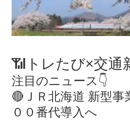
📶トレたび×交通
注目のニュース👇
🔴ＪＲ北海道 新型
００番代導入へ