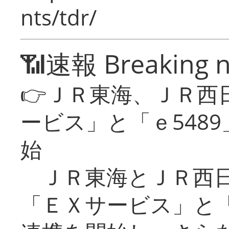
nts/tdr/
📶速報 Breaking 
👉ＪＲ東海、ＪＲ西
ービス」と「ｅ548
始
ＪＲ東海とＪＲ西日
「ＥＸサービス」と「