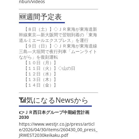
nbun/videos
🆕週間予定表
【８日（土）】◇ＪＲ東海が東海道新
幹線東京―新大阪間で翌朝到着の「東海
道ルミエールエクスプレス」を運行
【９日（日）】◇ＪＲ東海が東海道線
三島―大垣間で夜行列車「ムーンライト
ながら」を復刻運転
【１０日（月）】
【１１日（火）】◇山の日
【１２日（水）】
【１３日（木）】
【１４日（金）】
📶気になるNewsから
👉ＪＲ西日本グループ中期経営計画
2030
https://www.westjr.co.jp/press/articl
e/2026/04/30/items/260430_00_press_
JRWEST2030keikaku.pdf