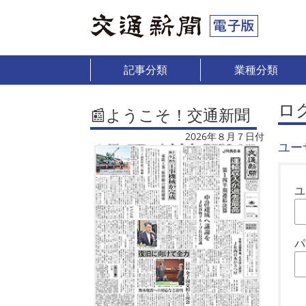
記事分類
業種分類
ロ
📰ようこそ！交通新聞
2026年８月７日付
ユー
ユ
パ