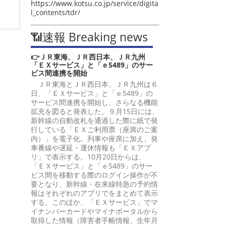
https://www.kotsu.co.jp/service/digita
l_contents/tdr/
📶速報 Breaking news
👉ＪＲ東海、ＪＲ西日本、ＪＲ九州
「ＥＸサービス」と「ｅ5489」のサー
ビス間連携を開始
ＪＲ東海とＪＲ西日本、ＪＲ九州は６
日、「ＥＸサービス」と「ｅ5489」の
サービス間連携を開始し、さらなる機能
拡充を図ると発表した。９月15日には、
新幹線の自動改札を通過した際に紙で発
行している「ＥＸご利用票（座席のご案
内）」を電子化。列車や座席に加え、発
車番線や遅延・運休情報も「ＥＸアプ
リ」で表示する。10月20日からは、
「ＥＸサービス」と「ｅ5489」のサー
ビス間を移動する際のログイン操作が不
要となり、新幹線・在来線特急の予約情
報はそれぞれのアプリでをまとめて表示
する。このほか、「ＥＸサービス」でマ
イナンバーカードやマイナポータルから
取得した情報（障害者手帳情報、生年月