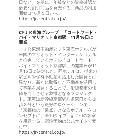
日など）を基に、年齢などの資格確認が
必要な割引商品を発売する。商品の利用
開始は10月１日から。
https://jr-central.co.jp/
👉ＪＲ東海グループ 「コートヤード・
バイ・マリオット京都駅」11月16日に
開業
ＪＲ東海不動産とＪＲ東海ホテルズが
米国のマリオット・インターナショナル
と推進しているホテル「コートヤード・
バイ・マリオット京都駅」の開業日が11
月16日に決定した。同ホテルは、従来の
駅ビルや保有不動産を活用した開発とは
異なり、新たに取得した不動産を活用し
て事業を展開することで、沿線都市の価
値を向上させる象徴となるプロジェク
ト。東海道新幹線京都駅八条東口から徒
歩３分という絶好のロケーションで、
「京都旅の『拠点』となるホテル」をコ
ンセプトに、全10タイプ、計270の客室
を用意する。宿泊予約は公式サイトで受
付中。
https://jr-central.co.jp/