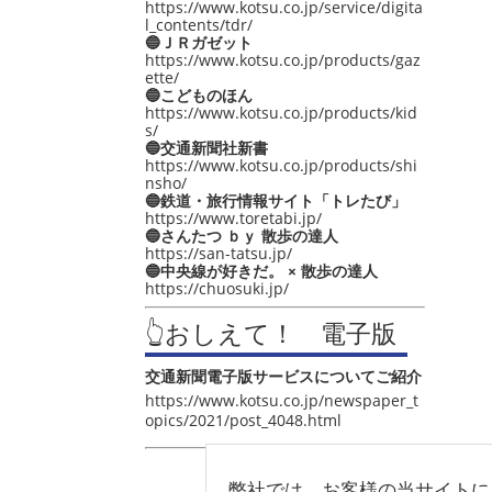
https://www.kotsu.co.jp/service/digita
l_contents/tdr/
🔵ＪＲガゼット
https://www.kotsu.co.jp/products/gaz
ette/
🔵こどものほん
https://www.kotsu.co.jp/products/kid
s/
🔵交通新聞社新書
https://www.kotsu.co.jp/products/shi
nsho/
🔵鉄道・旅行情報サイト「トレたび」
https://www.toretabi.jp/
🔵さんたつ ｂｙ 散歩の達人
https://san-tatsu.jp/
🔵中央線が好きだ。 × 散歩の達人
https://chuosuki.jp/
👆おしえて！ 電子版
交通新聞電子版サービスについてご紹介
https://www.kotsu.co.jp/newspaper_t
opics/2021/post_4048.html
弊社では、お客様の当サイトに