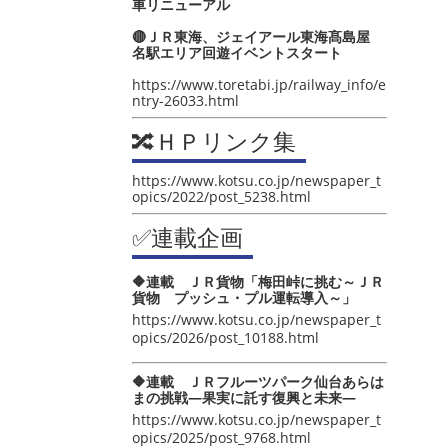
車リニューアル
🔴ＪＲ東海、ジェイアール東海髙島屋
名駅エリア回遊イベントスタート
https://www.toretabi.jp/railway_info/e
ntry-26033.html
🔀ＨＰリンク集
https://www.kotsu.co.jp/newspaper_t
opics/2022/post_5238.html
✅連載企画
🔶連載 ＪＲ貨物「梅田峠に挑む～ＪＲ
貨物 プッシュ・プル運転導入～」
https://www.kotsu.co.jp/newspaper_t
opics/2026/post_10188.html
🔶連載 ＪＲフルーツパーク仙台あらは
まの挑戦―果実に託す復興と未来―
https://www.kotsu.co.jp/newspaper_t
opics/2025/post_9768.html