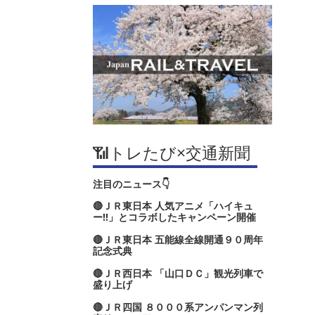
📶トレたび×交通新聞
注目のニュース👇
🔴ＪＲ東日本 人気アニメ「ハイキュ
ー‼」とコラボしたキャンペーン開催
🔴ＪＲ東日本 五能線全線開通９０周年
記念式典
🔴ＪＲ西日本 「山口ＤＣ」観光列車で
盛り上げ
🔴ＪＲ四国 ８０００系アンパンマン列