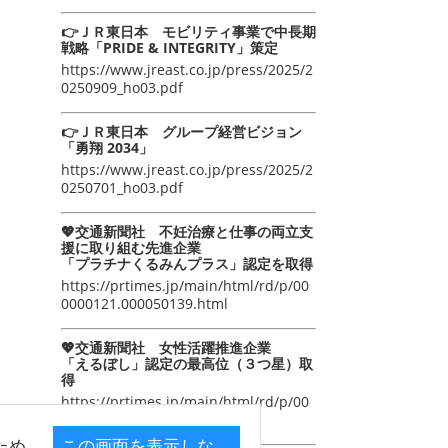
👉ＪＲ東日本 モビリティ事業で中長期
戦略「PRIDE & INTEGRITY」策定
https://www.jreast.co.jp/press/2025/2
0250909_ho03.pdf
👉ＪＲ東日本 グループ経営ビジョン
「勇翔 2034」
https://www.jreast.co.jp/press/2025/2
0250701_ho03.pdf
💖交通新聞社 不妊治療と仕事の両立支
援に取り組む先進企業
「プラチナくるみんプラス」認定を取得
https://prtimes.jp/main/html/rd/p/00
0000121.000050139.html
💖交通新聞社 女性活躍推進企業
「えるぼし」認定の最高位（３つ星）取
得
https://prtimes.jp/main/html/rd/p/00
0000105.000050139.html
ため
この画面を表示しな