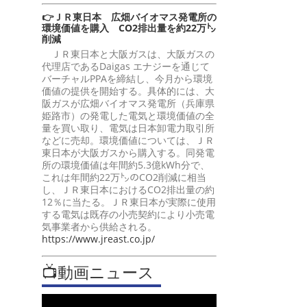
👉ＪＲ東日本 広畑バイオマス発電所の
環境価値を購入 CO2排出量を約22万㌧
削減
ＪＲ東日本と大阪ガスは、大阪ガスの
代理店であるDaigas エナジーを通じて
バーチャルPPAを締結し、今月から環境
価値の提供を開始する。具体的には、大
阪ガスが広畑バイオマス発電所（兵庫県
姫路市）の発電した電気と環境価値の全
量を買い取り、電気は日本卸電力取引所
などに売却。環境価値については、ＪＲ
東日本が大阪ガスから購入する。同発電
所の環境価値は年間約5.3億kWh分で、
これは年間約22万㌧のCO2削減に相当
し、ＪＲ東日本におけるCO2排出量の約
12％に当たる。ＪＲ東日本が実際に使用
する電気は既存の小売契約により小売電
気事業者から供給される。
https://www.jreast.co.jp/
📺動画ニュース