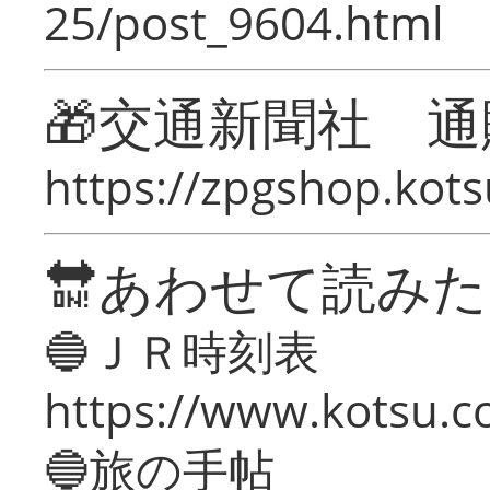
25/post_9604.html
🎁交通新聞社 通
https://zpgshop.kots
🔛あわせて読み
🔵ＪＲ時刻表
https://www.kotsu.co
🔵旅の手帖