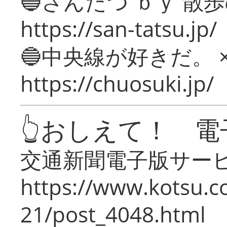
🔵さんたつ ｂｙ 散
https://san-tatsu.jp/
🔵中央線が好きだ。 
https://chuosuki.jp/
👆おしえて！ 電
交通新聞電子版サー
https://www.kotsu.c
21/post_4048.html