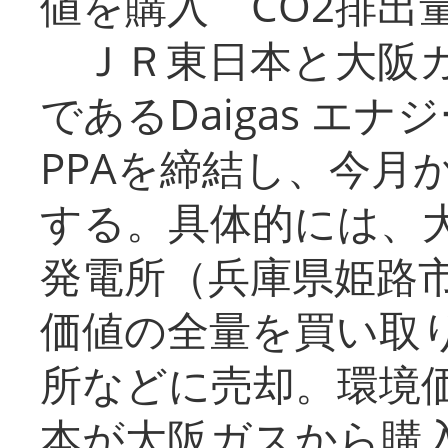
値を購入 CO2排出
ＪＲ東日本と大阪ガ
であるDaigas エ
PPAを締結し、今月
する。具体的には、
発電所（兵庫県姫路
価値の全量を買い取
所などに売却。環境
本が大阪ガスから購