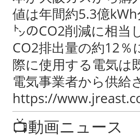
値は年間約5.3億kW
㌧のCO2削減に相当
CO2排出量の約12
際に使用する電気は
電気事業者から供給
https://www.jreast.co
📺動画ニュース