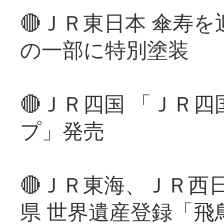
🔴ＪＲ東日本 傘寿
の一部に特別塗装
🔴ＪＲ四国 「ＪＲ
プ」発売
🔴ＪＲ東海、ＪＲ西
県 世界遺産登録「飛