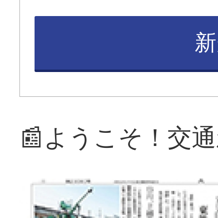
新
📰ようこそ！交