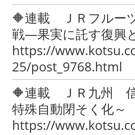
🔶連載 ＪＲフルー
戦―果実に託す復興
https://www.kotsu.c
25/post_9768.html
🔶連載 ＪＲ九州 
特殊自動閉そく化～
https://www.kotsu.c