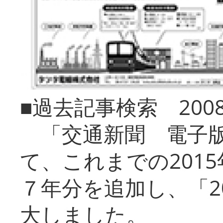
■過去記事検索 20
「交通新聞 電子版
て、これまでの201
７年分を追加し、「2
大しました