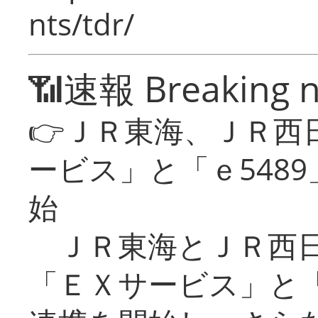
nts/tdr/
📶速報 Breaking 
👉ＪＲ東海、ＪＲ西
ービス」と「ｅ548
始
ＪＲ東海とＪＲ西日
「ＥＸサービス」と「