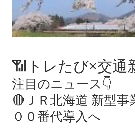
📶トレたび×交通
注目のニュース👇
🔴ＪＲ北海道 新型
００番代導入へ