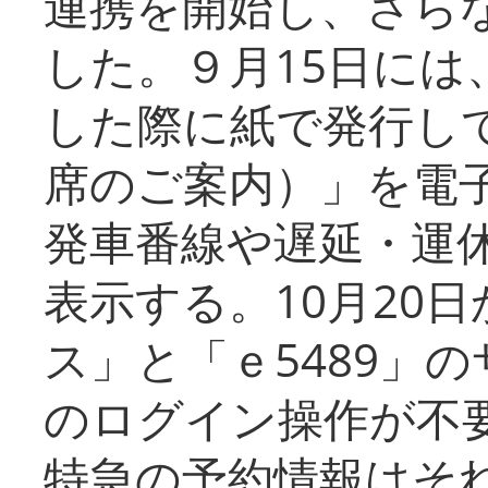
連携を開始し、さら
した。９月15日には
した際に紙で発行し
席のご案内）」を電
発車番線や遅延・運
表示する。10月20
ス」と「ｅ5489」
のログイン操作が不
特急の予約情報はそ