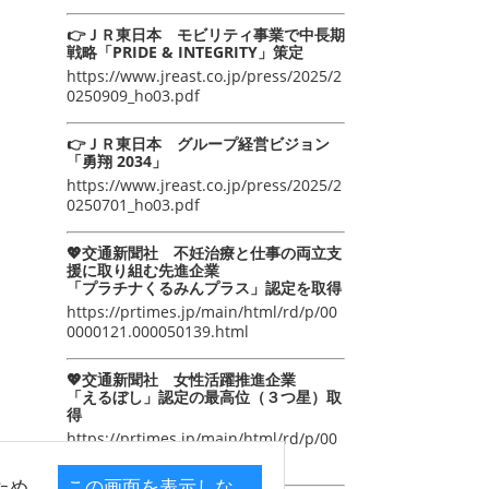
👉ＪＲ東日本 モビリティ事業で中長期
戦略「PRIDE & INTEGRITY」策定
https://www.jreast.co.jp/press/2025/2
0250909_ho03.pdf
👉ＪＲ東日本 グループ経営ビジョン
「勇翔 2034」
https://www.jreast.co.jp/press/2025/2
0250701_ho03.pdf
💖交通新聞社 不妊治療と仕事の両立支
援に取り組む先進企業
「プラチナくるみんプラス」認定を取得
https://prtimes.jp/main/html/rd/p/00
0000121.000050139.html
💖交通新聞社 女性活躍推進企業
「えるぼし」認定の最高位（３つ星）取
得
https://prtimes.jp/main/html/rd/p/00
0000105.000050139.html
ため
この画面を表示しな