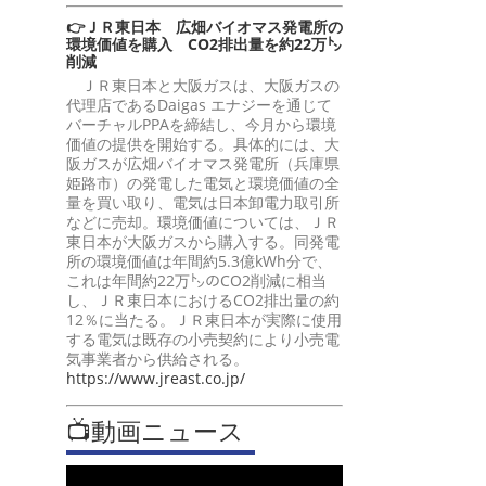
👉ＪＲ東日本 広畑バイオマス発電所の
環境価値を購入 CO2排出量を約22万㌧
削減
ＪＲ東日本と大阪ガスは、大阪ガスの
代理店であるDaigas エナジーを通じて
バーチャルPPAを締結し、今月から環境
価値の提供を開始する。具体的には、大
阪ガスが広畑バイオマス発電所（兵庫県
姫路市）の発電した電気と環境価値の全
量を買い取り、電気は日本卸電力取引所
などに売却。環境価値については、ＪＲ
東日本が大阪ガスから購入する。同発電
所の環境価値は年間約5.3億kWh分で、
これは年間約22万㌧のCO2削減に相当
し、ＪＲ東日本におけるCO2排出量の約
12％に当たる。ＪＲ東日本が実際に使用
する電気は既存の小売契約により小売電
気事業者から供給される。
https://www.jreast.co.jp/
📺動画ニュース