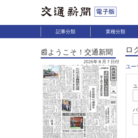
記事分類
業種分類
ロ
📰ようこそ！交通新聞
2026年８月７日付
ユー
ユ
パ