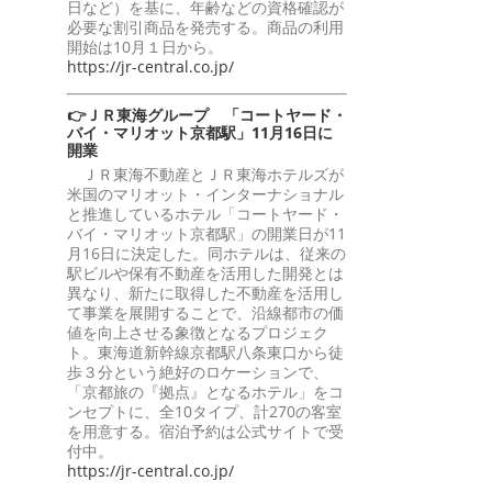
日など）を基に、年齢などの資格確認が
必要な割引商品を発売する。商品の利用
開始は10月１日から。
https://jr-central.co.jp/
👉ＪＲ東海グループ 「コートヤード・
バイ・マリオット京都駅」11月16日に
開業
ＪＲ東海不動産とＪＲ東海ホテルズが
米国のマリオット・インターナショナル
と推進しているホテル「コートヤード・
バイ・マリオット京都駅」の開業日が11
月16日に決定した。同ホテルは、従来の
駅ビルや保有不動産を活用した開発とは
異なり、新たに取得した不動産を活用し
て事業を展開することで、沿線都市の価
値を向上させる象徴となるプロジェク
ト。東海道新幹線京都駅八条東口から徒
歩３分という絶好のロケーションで、
「京都旅の『拠点』となるホテル」をコ
ンセプトに、全10タイプ、計270の客室
を用意する。宿泊予約は公式サイトで受
付中。
https://jr-central.co.jp/