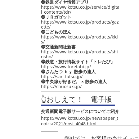
🔵鉄道ダイヤ情報アプリ
https://www.kotsu.co.jp/service/digita
l_contents/tdr/
🔵ＪＲガゼット
https://www.kotsu.co.jp/products/gaz
ette/
🔵こどものほん
https://www.kotsu.co.jp/products/kid
s/
🔵交通新聞社新書
https://www.kotsu.co.jp/products/shi
nsho/
🔵鉄道・旅行情報サイト「トレたび」
https://www.toretabi.jp/
🔵さんたつ ｂｙ 散歩の達人
https://san-tatsu.jp/
🔵中央線が好きだ。 × 散歩の達人
https://chuosuki.jp/
👆おしえて！ 電子版
交通新聞電子版サービスについてご紹介
https://www.kotsu.co.jp/newspaper_t
opics/2021/post_4048.html
弊社では、お客様の当サイトに