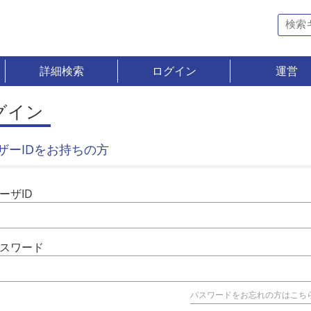
詳細検索
ログイン
運営
グイン
ザーIDをお持ちの方
ーザID
スワード
パスワードをお忘れの方はこち