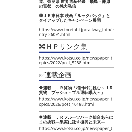
道、奈良県 世界遺産登録「飛鳥・藤原
の宮都」の魅力発信
🔴ＪＲ東日本 映画「ルックバック」と
タイアップしたキャンペーン展開
https://www.toretabi.jp/railway_info/e
ntry-26091.html
🔀ＨＰリンク集
https://www.kotsu.co.jp/newspaper_t
opics/2022/post_5238.html
✅連載企画
🔶連載 ＪＲ貨物「梅田峠に挑む～ＪＲ
貨物 プッシュ・プル運転導入～」
https://www.kotsu.co.jp/newspaper_t
opics/2026/post_10188.html
🔶連載 ＪＲフルーツパーク仙台あらは
まの挑戦―果実に託す復興と未来―
https://www.kotsu.co.jp/newspaper_t