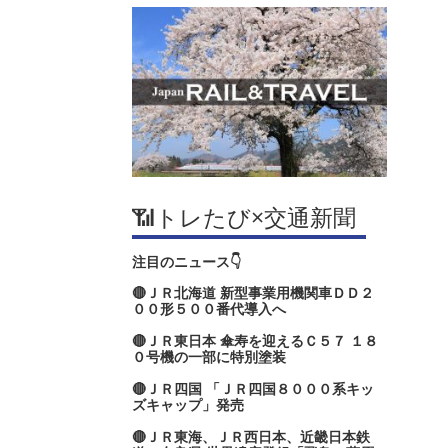
📶トレたび×交通新聞
注目のニュース👇
🔴ＪＲ北海道 新型事業用機関車ＤＤ２
００形５００番代導入へ
🔴ＪＲ東日本 傘寿を迎えるＣ５７ １８
０号機の一部に特別塗装
🔴ＪＲ四国 「ＪＲ四国８０００系キッ
ズキャップ」発売
🔴ＪＲ東海、ＪＲ西日本、近畿日本鉄