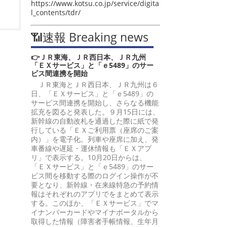
https://www.kotsu.co.jp/service/digita
l_contents/tdr/
📶速報 Breaking news
👉ＪＲ東海、ＪＲ西日本、ＪＲ九州
「ＥＸサービス」と「ｅ5489」のサー
ビス間連携を開始
ＪＲ東海とＪＲ西日本、ＪＲ九州は６
日、「ＥＸサービス」と「ｅ5489」の
サービス間連携を開始し、さらなる機能
拡充を図ると発表した。９月15日には、
新幹線の自動改札を通過した際に紙で発
行している「ＥＸご利用票（座席のご案
内）」を電子化。列車や座席に加え、発
車番線や遅延・運休情報も「ＥＸアプ
リ」で表示する。10月20日からは、
「ＥＸサービス」と「ｅ5489」のサー
ビス間を移動する際のログイン操作が不
要となり、新幹線・在来線特急の予約情
報はそれぞれのアプリでをまとめて表示
する。このほか、「ＥＸサービス」でマ
イナンバーカードやマイナポータルから
取得した情報（障害者手帳情報、生年月