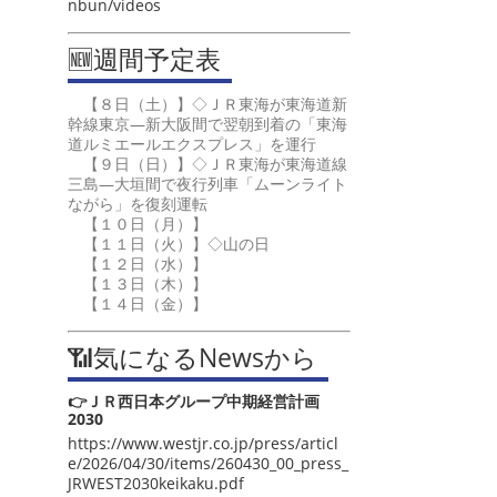
nbun/videos
🆕週間予定表
【８日（土）】◇ＪＲ東海が東海道新
幹線東京―新大阪間で翌朝到着の「東海
道ルミエールエクスプレス」を運行
【９日（日）】◇ＪＲ東海が東海道線
三島―大垣間で夜行列車「ムーンライト
ながら」を復刻運転
【１０日（月）】
【１１日（火）】◇山の日
【１２日（水）】
【１３日（木）】
【１４日（金）】
📶気になるNewsから
👉ＪＲ西日本グループ中期経営計画
2030
https://www.westjr.co.jp/press/articl
e/2026/04/30/items/260430_00_press_
JRWEST2030keikaku.pdf