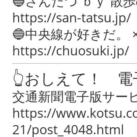
🔵さんたつ ｂｙ 散
https://san-tatsu.jp/
🔵中央線が好きだ。 
https://chuosuki.jp/
👆おしえて！ 電
交通新聞電子版サー
https://www.kotsu.c
21/post_4048.html