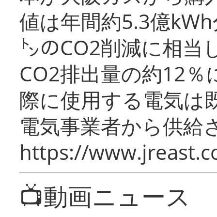
値は年間約5.3億kW
㌧のCO2削減に相当
CO2排出量の約12
際に使用する電気は
電気事業者から供給
https://www.jreast.co
📺動画ニュース