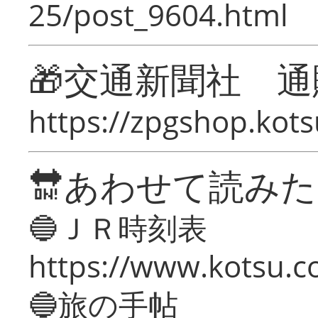
25/post_9604.html
🎁交通新聞社 通
https://zpgshop.kots
🔛あわせて読み
🔵ＪＲ時刻表
https://www.kotsu.co
🔵旅の手帖