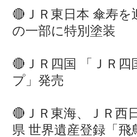
🔴ＪＲ東日本 傘寿
の一部に特別塗装
🔴ＪＲ四国 「ＪＲ
プ」発売
🔴ＪＲ東海、ＪＲ西
県 世界遺産登録「飛