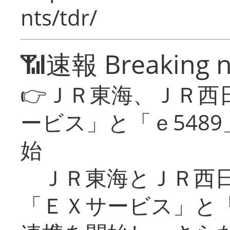
nts/tdr/
📶速報 Breaking 
👉ＪＲ東海、ＪＲ西
ービス」と「ｅ548
始
ＪＲ東海とＪＲ西日
「ＥＸサービス」と「