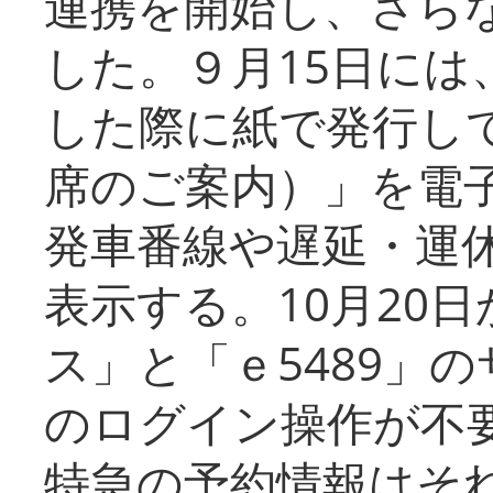
連携を開始し、さら
した。９月15日には
した際に紙で発行し
席のご案内）」を電
発車番線や遅延・運
表示する。10月20
ス」と「ｅ5489」
のログイン操作が不
特急の予約情報はそ