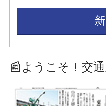
新
📰ようこそ！交