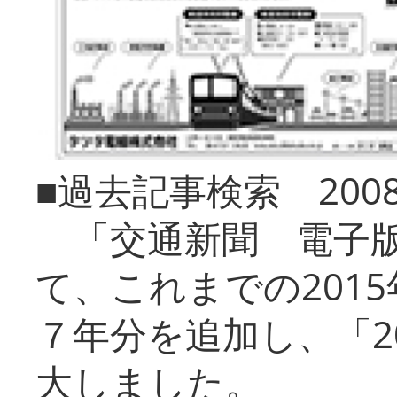
■過去記事検索 20
「交通新聞 電子版
て、これまでの201
７年分を追加し、「2
大しました