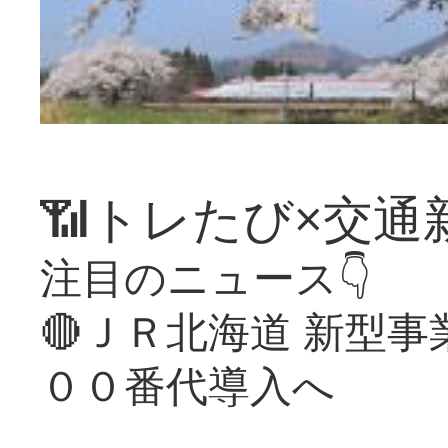
📶トレたび×交通
注目のニュース👇
🔴ＪＲ北海道 新型
００番代導入へ