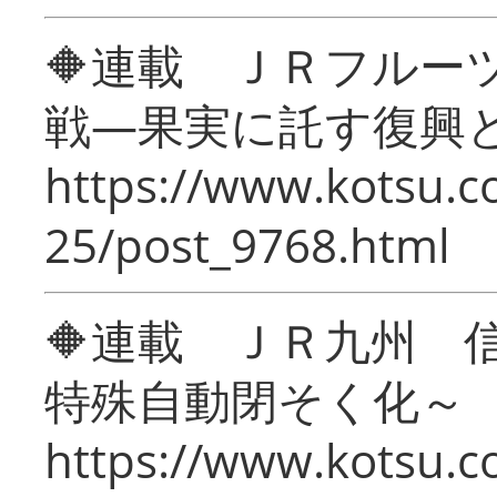
🔶連載 ＪＲフルー
戦―果実に託す復興
https://www.kotsu.c
25/post_9768.html
🔶連載 ＪＲ九州 
特殊自動閉そく化～
https://www.kotsu.c