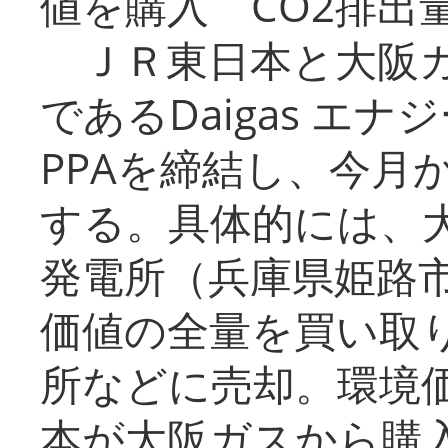
値を購入 CO2排出
ＪＲ東日本と大阪ガ
であるDaigas エ
PPAを締結し、今月
する。具体的には、
発電所（兵庫県姫路
価値の全量を買い取
所などに売却。環境
本が大阪ガスから購