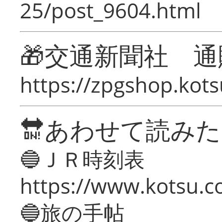
25/post_9604.html
🎁交通新聞社 通
https://zpgshop.kots
🔛あわせて読み
🔵ＪＲ時刻表
https://www.kotsu.co
🔵旅の手帖