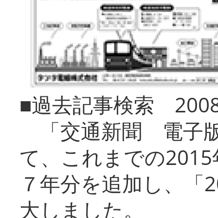
■過去記事検索 20
「交通新聞 電子版
て、これまでの201
７年分を追加し、「2
大しました