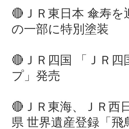
🔴ＪＲ東日本 傘寿
の一部に特別塗装
🔴ＪＲ四国 「ＪＲ
プ」発売
🔴ＪＲ東海、ＪＲ西
県 世界遺産登録「飛