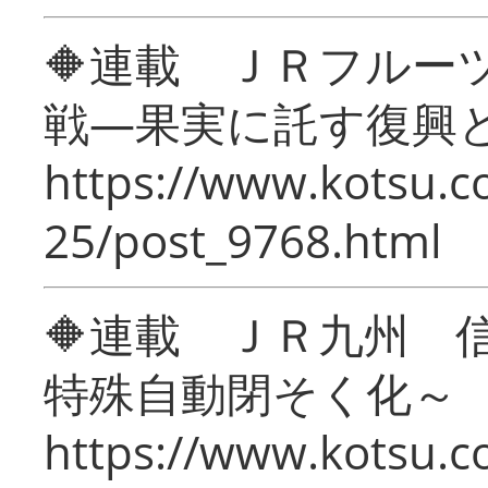
🔶連載 ＪＲフルー
戦―果実に託す復興
https://www.kotsu.c
25/post_9768.html
🔶連載 ＪＲ九州 
特殊自動閉そく化～
https://www.kotsu.c