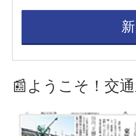
新
📰ようこそ！交