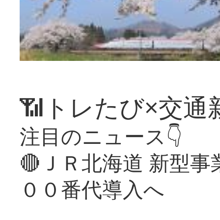
📶トレたび×交通
注目のニュース👇
🔴ＪＲ北海道 新型
００番代導入へ