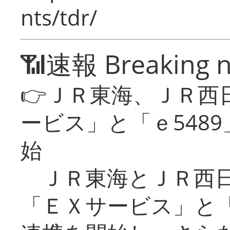
nts/tdr/
📶速報 Breaking 
👉ＪＲ東海、ＪＲ西
ービス」と「ｅ548
始
ＪＲ東海とＪＲ西日
「ＥＸサービス」と「