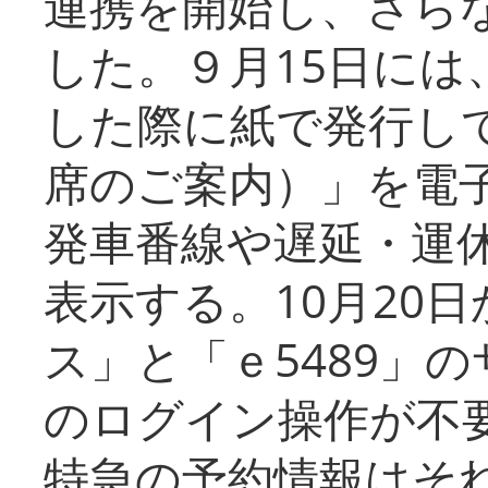
連携を開始し、さら
した。９月15日には
した際に紙で発行し
席のご案内）」を電
発車番線や遅延・運
表示する。10月20
ス」と「ｅ5489」
のログイン操作が不
特急の予約情報はそ