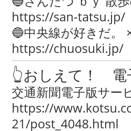
🔵さんたつ ｂｙ 散
https://san-tatsu.jp/
🔵中央線が好きだ。 
https://chuosuki.jp/
👆おしえて！ 電
交通新聞電子版サー
https://www.kotsu.c
21/post_4048.html