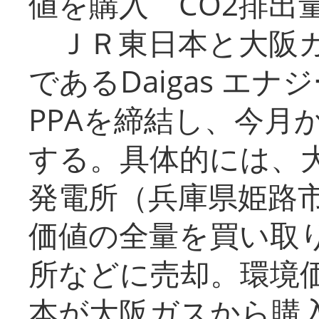
値を購入 CO2排出
ＪＲ東日本と大阪ガ
であるDaigas エ
PPAを締結し、今月
する。具体的には、
発電所（兵庫県姫路
価値の全量を買い取
所などに売却。環境
本が大阪ガスから購