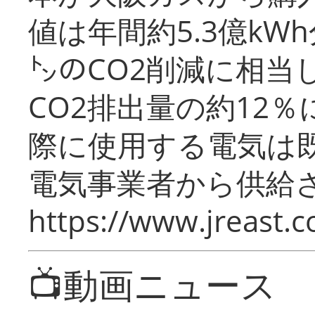
値は年間約5.3億kW
㌧のCO2削減に相当
CO2排出量の約12
際に使用する電気は
電気事業者から供給
https://www.jreast.co
📺動画ニュース