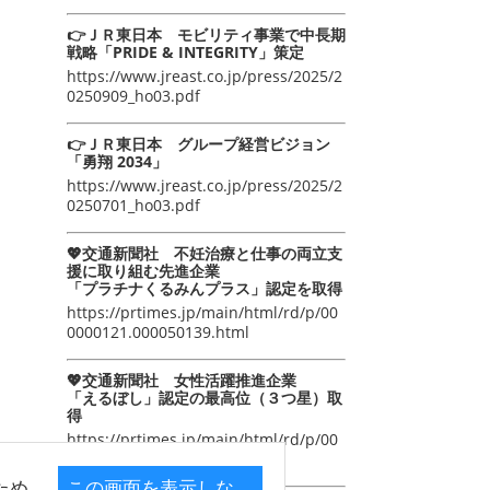
👉ＪＲ東日本 モビリティ事業で中長期
戦略「PRIDE & INTEGRITY」策定
https://www.jreast.co.jp/press/2025/2
0250909_ho03.pdf
👉ＪＲ東日本 グループ経営ビジョン
「勇翔 2034」
https://www.jreast.co.jp/press/2025/2
0250701_ho03.pdf
💖交通新聞社 不妊治療と仕事の両立支
援に取り組む先進企業
「プラチナくるみんプラス」認定を取得
https://prtimes.jp/main/html/rd/p/00
0000121.000050139.html
💖交通新聞社 女性活躍推進企業
「えるぼし」認定の最高位（３つ星）取
得
https://prtimes.jp/main/html/rd/p/00
0000105.000050139.html
ため
この画面を表示しな