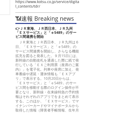
https://www.kotsu.co.jp/service/digita
l_contents/tdr/
📶速報 Breaking news
👉ＪＲ東海、ＪＲ西日本、ＪＲ九州
「ＥＸサービス」と「ｅ5489」のサー
ビス間連携を開始
ＪＲ東海とＪＲ西日本、ＪＲ九州は６
日、「ＥＸサービス」と「ｅ5489」の
サービス間連携を開始し、さらなる機能
拡充を図ると発表した。９月15日には、
新幹線の自動改札を通過した際に紙で発
行している「ＥＸご利用票（座席のご案
内）」を電子化。列車や座席に加え、発
車番線や遅延・運休情報も「ＥＸアプ
リ」で表示する。10月20日からは、
「ＥＸサービス」と「ｅ5489」のサー
ビス間を移動する際のログイン操作が不
要となり、新幹線・在来線特急の予約情
報はそれぞれのアプリでをまとめて表示
する。このほか、「ＥＸサービス」でマ
イナンバーカードやマイナポータルから
取得した情報（障害者手帳情報、生年月