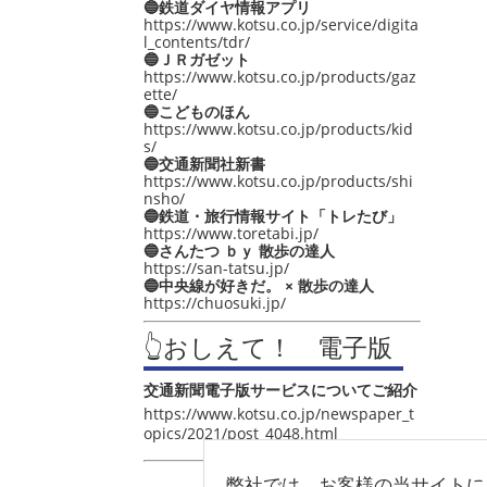
🔵鉄道ダイヤ情報アプリ
https://www.kotsu.co.jp/service/digita
l_contents/tdr/
🔵ＪＲガゼット
https://www.kotsu.co.jp/products/gaz
ette/
🔵こどものほん
https://www.kotsu.co.jp/products/kid
s/
🔵交通新聞社新書
https://www.kotsu.co.jp/products/shi
nsho/
🔵鉄道・旅行情報サイト「トレたび」
https://www.toretabi.jp/
🔵さんたつ ｂｙ 散歩の達人
https://san-tatsu.jp/
🔵中央線が好きだ。 × 散歩の達人
https://chuosuki.jp/
👆おしえて！ 電子版
交通新聞電子版サービスについてご紹介
https://www.kotsu.co.jp/newspaper_t
opics/2021/post_4048.html
弊社では、お客様の当サイトに