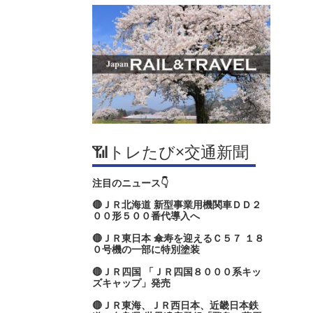
📶トレたび×交通新聞
注目のニュース👇
🔴ＪＲ北海道 新型事業用機関車ＤＤ２
００形５００番代導入へ
🔴ＪＲ東日本 傘寿を迎えるＣ５７ １８
０号機の一部に特別塗装
🔴ＪＲ四国 「ＪＲ四国８０００系キッ
ズキャップ」発売
🔴ＪＲ東海、ＪＲ西日本、近畿日本鉄