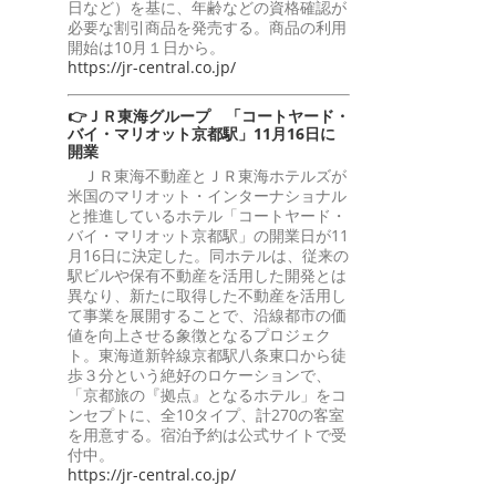
日など）を基に、年齢などの資格確認が
必要な割引商品を発売する。商品の利用
開始は10月１日から。
https://jr-central.co.jp/
👉ＪＲ東海グループ 「コートヤード・
バイ・マリオット京都駅」11月16日に
開業
ＪＲ東海不動産とＪＲ東海ホテルズが
米国のマリオット・インターナショナル
と推進しているホテル「コートヤード・
バイ・マリオット京都駅」の開業日が11
月16日に決定した。同ホテルは、従来の
駅ビルや保有不動産を活用した開発とは
異なり、新たに取得した不動産を活用し
て事業を展開することで、沿線都市の価
値を向上させる象徴となるプロジェク
ト。東海道新幹線京都駅八条東口から徒
歩３分という絶好のロケーションで、
「京都旅の『拠点』となるホテル」をコ
ンセプトに、全10タイプ、計270の客室
を用意する。宿泊予約は公式サイトで受
付中。
https://jr-central.co.jp/