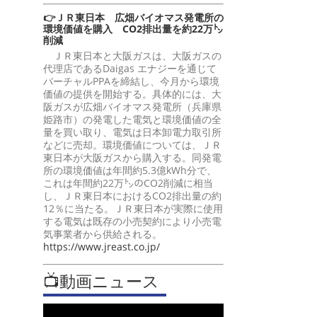
👉ＪＲ東日本 広畑バイオマス発電所の
環境価値を購入 CO2排出量を約22万㌧
削減
ＪＲ東日本と大阪ガスは、大阪ガスの
代理店であるDaigas エナジーを通じて
バーチャルPPAを締結し、今月から環境
価値の提供を開始する。具体的には、大
阪ガスが広畑バイオマス発電所（兵庫県
姫路市）の発電した電気と環境価値の全
量を買い取り、電気は日本卸電力取引所
などに売却。環境価値については、ＪＲ
東日本が大阪ガスから購入する。同発電
所の環境価値は年間約5.3億kWh分で、
これは年間約22万㌧のCO2削減に相当
し、ＪＲ東日本におけるCO2排出量の約
12％に当たる。ＪＲ東日本が実際に使用
する電気は既存の小売契約により小売電
気事業者から供給される。
https://www.jreast.co.jp/
📺動画ニュース