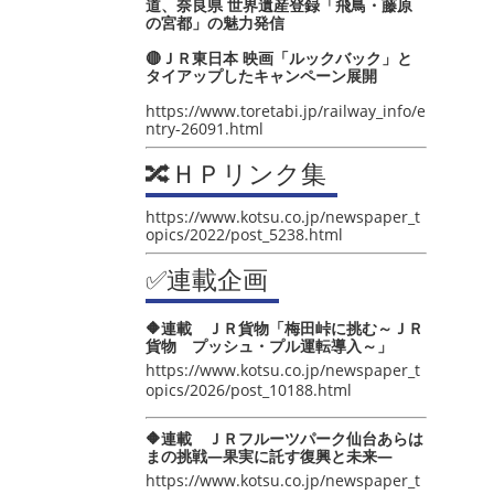
道、奈良県 世界遺産登録「飛鳥・藤原
の宮都」の魅力発信
🔴ＪＲ東日本 映画「ルックバック」と
タイアップしたキャンペーン展開
https://www.toretabi.jp/railway_info/e
ntry-26091.html
🔀ＨＰリンク集
https://www.kotsu.co.jp/newspaper_t
opics/2022/post_5238.html
✅連載企画
🔶連載 ＪＲ貨物「梅田峠に挑む～ＪＲ
貨物 プッシュ・プル運転導入～」
https://www.kotsu.co.jp/newspaper_t
opics/2026/post_10188.html
🔶連載 ＪＲフルーツパーク仙台あらは
まの挑戦―果実に託す復興と未来―
https://www.kotsu.co.jp/newspaper_t