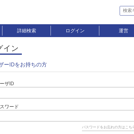
詳細検索
ログイン
運営
グイン
ザーIDをお持ちの方
ーザID
スワード
パスワードをお忘れの方はこち