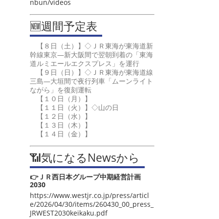
nbun/videos
🆕週間予定表
【８日（土）】◇ＪＲ東海が東海道新
幹線東京―新大阪間で翌朝到着の「東海
道ルミエールエクスプレス」を運行
【９日（日）】◇ＪＲ東海が東海道線
三島―大垣間で夜行列車「ムーンライト
ながら」を復刻運転
【１０日（月）】
【１１日（火）】◇山の日
【１２日（水）】
【１３日（木）】
【１４日（金）】
📶気になるNewsから
👉ＪＲ西日本グループ中期経営計画
2030
https://www.westjr.co.jp/press/articl
e/2026/04/30/items/260430_00_press_
JRWEST2030keikaku.pdf