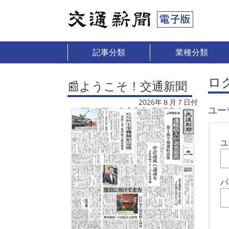
記事分類
業種分類
ロ
📰ようこそ！交通新聞
2026年８月７日付
ユー
ユ
パ