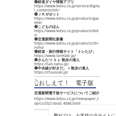
🔵鉄道ダイヤ情報アプリ
https://www.kotsu.co.jp/service/digita
l_contents/tdr/
🔵ＪＲガゼット
https://www.kotsu.co.jp/products/gaz
ette/
🔵こどものほん
https://www.kotsu.co.jp/products/kid
s/
🔵交通新聞社新書
https://www.kotsu.co.jp/products/shi
nsho/
🔵鉄道・旅行情報サイト「トレたび」
https://www.toretabi.jp/
🔵さんたつ ｂｙ 散歩の達人
https://san-tatsu.jp/
🔵中央線が好きだ。 × 散歩の達人
https://chuosuki.jp/
👆おしえて！ 電子版
交通新聞電子版サービスについてご紹介
https://www.kotsu.co.jp/newspaper_t
opics/2021/post_4048.html
弊社では、お客様の当サイトに