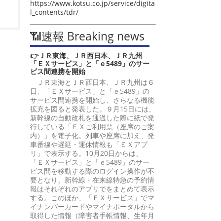
https://www.kotsu.co.jp/service/digita
l_contents/tdr/
📶速報 Breaking news
👉ＪＲ東海、ＪＲ西日本、ＪＲ九州
「ＥＸサービス」と「ｅ5489」のサー
ビス間連携を開始
ＪＲ東海とＪＲ西日本、ＪＲ九州は６
日、「ＥＸサービス」と「ｅ5489」の
サービス間連携を開始し、さらなる機能
拡充を図ると発表した。９月15日には、
新幹線の自動改札を通過した際に紙で発
行している「ＥＸご利用票（座席のご案
内）」を電子化。列車や座席に加え、発
車番線や遅延・運休情報も「ＥＸアプ
リ」で表示する。10月20日からは、
「ＥＸサービス」と「ｅ5489」のサー
ビス間を移動する際のログイン操作が不
要となり、新幹線・在来線特急の予約情
報はそれぞれのアプリでをまとめて表示
する。このほか、「ＥＸサービス」でマ
イナンバーカードやマイナポータルから
取得した情報（障害者手帳情報、生年月