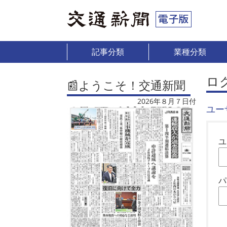
記事分類
業種分類
ロ
📰ようこそ！交通新聞
2026年８月７日付
ユー
ユ
パ