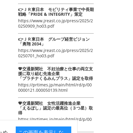
👉ＪＲ東日本 モビリティ事業で中長期
戦略「PRIDE & INTEGRITY」策定
https://www.jreast.co.jp/press/2025/2
0250909_ho03.pdf
👉ＪＲ東日本 グループ経営ビジョン
「勇翔 2034」
https://www.jreast.co.jp/press/2025/2
0250701_ho03.pdf
💖交通新聞社 不妊治療と仕事の両立支
援に取り組む先進企業
「プラチナくるみんプラス」認定を取得
https://prtimes.jp/main/html/rd/p/00
0000121.000050139.html
💖交通新聞社 女性活躍推進企業
「えるぼし」認定の最高位（３つ星）取
得
https://prtimes.jp/main/html/rd/p/00
0000105.000050139.html
ため
この画面を表示しな