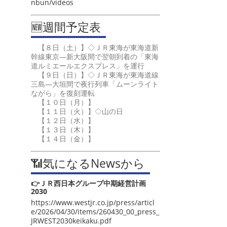
nbun/videos
🆕週間予定表
【８日（土）】◇ＪＲ東海が東海道新
幹線東京―新大阪間で翌朝到着の「東海
道ルミエールエクスプレス」を運行
【９日（日）】◇ＪＲ東海が東海道線
三島―大垣間で夜行列車「ムーンライト
ながら」を復刻運転
【１０日（月）】
【１１日（火）】◇山の日
【１２日（水）】
【１３日（木）】
【１４日（金）】
📶気になるNewsから
👉ＪＲ西日本グループ中期経営計画
2030
https://www.westjr.co.jp/press/articl
e/2026/04/30/items/260430_00_press_
JRWEST2030keikaku.pdf