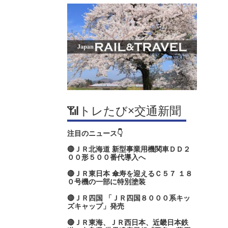
📶トレたび×交通新聞
注目のニュース👇
🔴ＪＲ北海道 新型事業用機関車ＤＤ２
００形５００番代導入へ
🔴ＪＲ東日本 傘寿を迎えるＣ５７ １８
０号機の一部に特別塗装
🔴ＪＲ四国 「ＪＲ四国８０００系キッ
ズキャップ」発売
🔴ＪＲ東海、ＪＲ西日本、近畿日本鉄