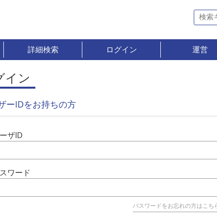
詳細検索
ログイン
運営
グイン
ザーIDをお持ちの方
ーザID
スワード
パスワードをお忘れの方はこち