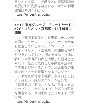
日など）を基に、年齢などの資格確認が
必要な割引商品を発売する。商品の利用
開始は10月１日から。
https://jr-central.co.jp/
👉ＪＲ東海グループ 「コートヤード・
バイ・マリオット京都駅」11月16日に
開業
ＪＲ東海不動産とＪＲ東海ホテルズが
米国のマリオット・インターナショナル
と推進しているホテル「コートヤード・
バイ・マリオット京都駅」の開業日が11
月16日に決定した。同ホテルは、従来の
駅ビルや保有不動産を活用した開発とは
異なり、新たに取得した不動産を活用し
て事業を展開することで、沿線都市の価
値を向上させる象徴となるプロジェク
ト。東海道新幹線京都駅八条東口から徒
歩３分という絶好のロケーションで、
「京都旅の『拠点』となるホテル」をコ
ンセプトに、全10タイプ、計270の客室
を用意する。宿泊予約は公式サイトで受
付中。
https://jr-central.co.jp/