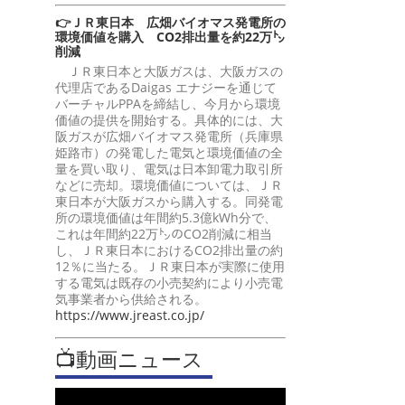
👉ＪＲ東日本 広畑バイオマス発電所の
環境価値を購入 CO2排出量を約22万㌧
削減
ＪＲ東日本と大阪ガスは、大阪ガスの
代理店であるDaigas エナジーを通じて
バーチャルPPAを締結し、今月から環境
価値の提供を開始する。具体的には、大
阪ガスが広畑バイオマス発電所（兵庫県
姫路市）の発電した電気と環境価値の全
量を買い取り、電気は日本卸電力取引所
などに売却。環境価値については、ＪＲ
東日本が大阪ガスから購入する。同発電
所の環境価値は年間約5.3億kWh分で、
これは年間約22万㌧のCO2削減に相当
し、ＪＲ東日本におけるCO2排出量の約
12％に当たる。ＪＲ東日本が実際に使用
する電気は既存の小売契約により小売電
気事業者から供給される。
https://www.jreast.co.jp/
📺動画ニュース