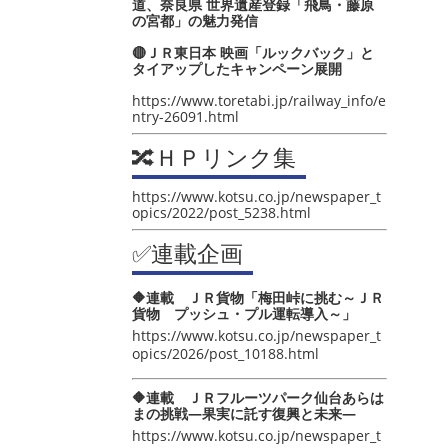
道、奈良県 世界遺産登録「飛鳥・藤原
の宮都」の魅力発信
🔴ＪＲ東日本 映画「ルックバック」と
タイアップしたキャンペーン展開
https://www.toretabi.jp/railway_info/e
ntry-26091.html
🔀ＨＰリンク集
https://www.kotsu.co.jp/newspaper_t
opics/2022/post_5238.html
✅連載企画
🔶連載 ＪＲ貨物「梅田峠に挑む～ＪＲ
貨物 プッシュ・プル運転導入～」
https://www.kotsu.co.jp/newspaper_t
opics/2026/post_10188.html
🔶連載 ＪＲフルーツパーク仙台あらは
まの挑戦―果実に託す復興と未来―
https://www.kotsu.co.jp/newspaper_t