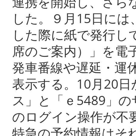
連携を開始し、さら
した。９月15日には
した際に紙で発行し
席のご案内）」を電
発車番線や遅延・運
表示する。10月20
ス」と「ｅ5489」
のログイン操作が不
特急の予約情報はそ