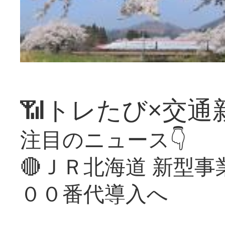
📶トレたび×交通
注目のニュース👇
🔴ＪＲ北海道 新型
００番代導入へ