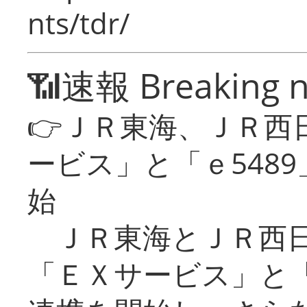
nts/tdr/
📶速報 Breaking 
👉ＪＲ東海、ＪＲ西
ービス」と「ｅ548
始
ＪＲ東海とＪＲ西日
「ＥＸサービス」と「