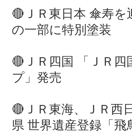
🔴ＪＲ東日本 傘寿
の一部に特別塗装
🔴ＪＲ四国 「ＪＲ
プ」発売
🔴ＪＲ東海、ＪＲ西
県 世界遺産登録「飛