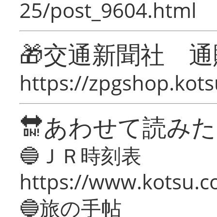
25/post_9604.html
🎁交通新聞社 通
https://zpgshop.kots
🔛あわせて読み
🔵ＪＲ時刻表
https://www.kotsu.co
🔵旅の手帖