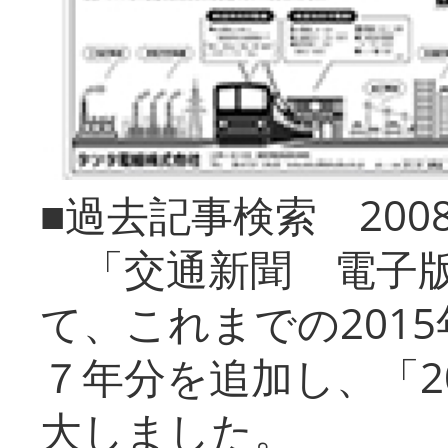
■過去記事検索 20
「交通新聞 電子版
て、これまでの201
７年分を追加し、「2
大しました