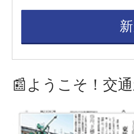
新
📰ようこそ！交