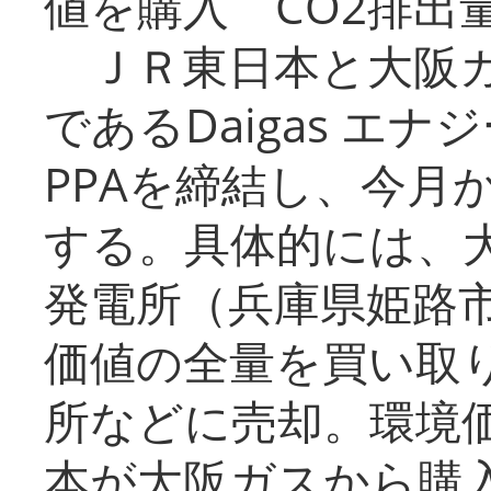
値を購入 CO2排出
ＪＲ東日本と大阪ガ
であるDaigas エ
PPAを締結し、今月
する。具体的には、
発電所（兵庫県姫路
価値の全量を買い取
所などに売却。環境
本が大阪ガスから購