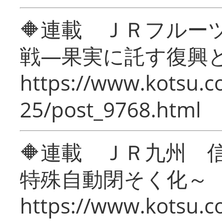
🔶連載 ＪＲフルー
戦―果実に託す復興
https://www.kotsu.c
25/post_9768.html
🔶連載 ＪＲ九州 
特殊自動閉そく化～
https://www.kotsu.c