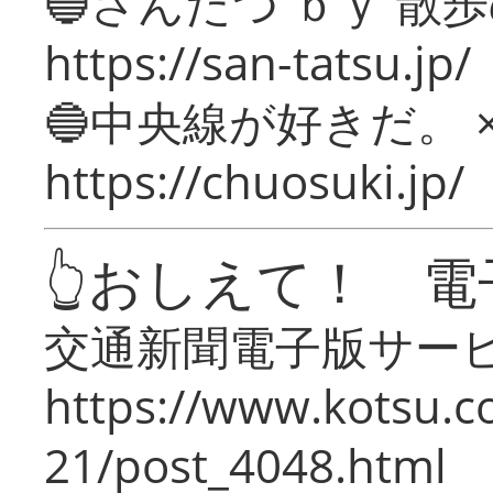
🔵さんたつ ｂｙ 散
https://san-tatsu.jp/
🔵中央線が好きだ。 
https://chuosuki.jp/
👆おしえて！ 電
交通新聞電子版サー
https://www.kotsu.c
21/post_4048.html