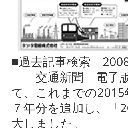
■過去記事検索 20
「交通新聞 電子版
て、これまでの201
７年分を追加し、「2
大しました