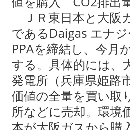
値を購入 CO2排出
ＪＲ東日本と大阪ガ
であるDaigas エ
PPAを締結し、今月
する。具体的には、
発電所（兵庫県姫路
価値の全量を買い取
所などに売却。環境
本が大阪ガスから購