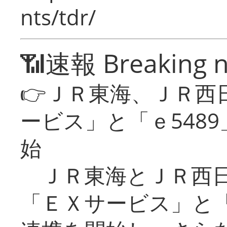
nts/tdr/
📶速報 Breaking 
👉ＪＲ東海、ＪＲ西
ービス」と「ｅ548
始
ＪＲ東海とＪＲ西日
「ＥＸサービス」と「