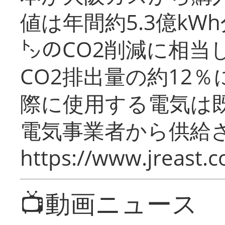
値は年間約5.3億kW
㌧のCO2削減に相当
CO2排出量の約12
際に使用する電気は
電気事業者から供給
https://www.jreast.co
📺動画ニュース