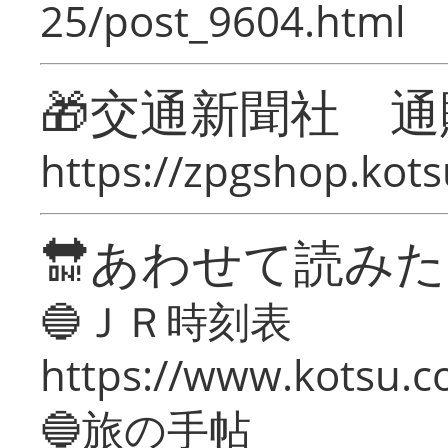
25/post_9604.html
🎁交通新聞社 通
https://zpgshop.kots
🔛あわせて読み
🔵ＪＲ時刻表
https://www.kotsu.co
🔵旅の手帖