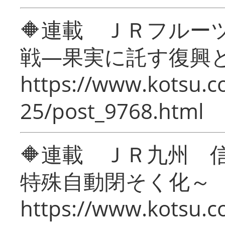
🔶連載 ＪＲフルー
戦―果実に託す復興
https://www.kotsu.c
25/post_9768.html
🔶連載 ＪＲ九州 
特殊自動閉そく化～
https://www.kotsu.c