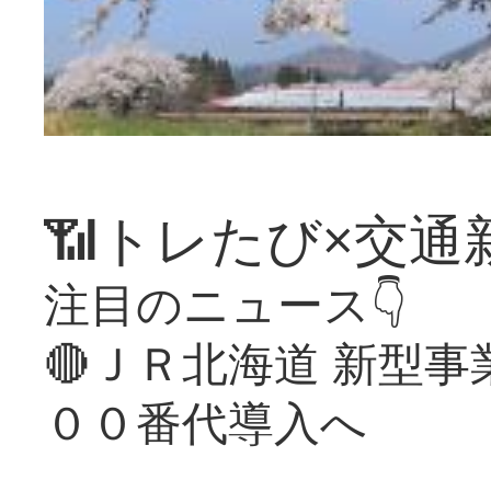
📶トレたび×交通
注目のニュース👇
🔴ＪＲ北海道 新型
００番代導入へ