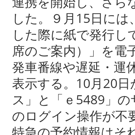
連携を開始し、さら
した。９月15日には
した際に紙で発行し
席のご案内）」を電
発車番線や遅延・運
表示する。10月20
ス」と「ｅ5489」
のログイン操作が不
特急の予約情報はそ