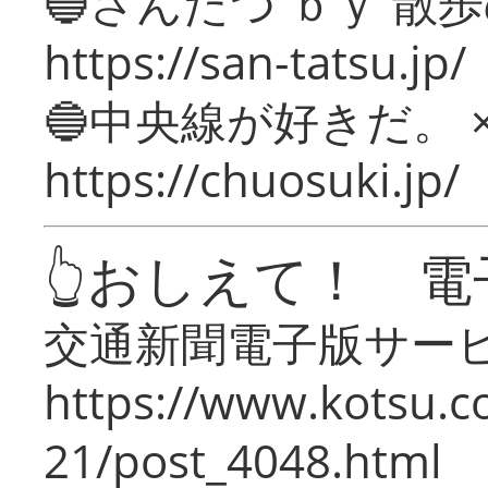
🔵さんたつ ｂｙ 散
https://san-tatsu.jp/
🔵中央線が好きだ。 
https://chuosuki.jp/
👆おしえて！ 電
交通新聞電子版サー
https://www.kotsu.c
21/post_4048.html