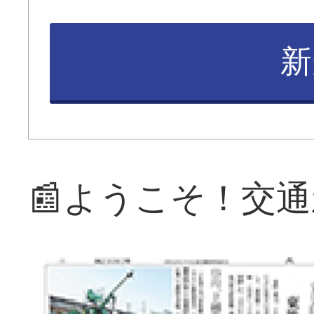
新
📰ようこそ！交