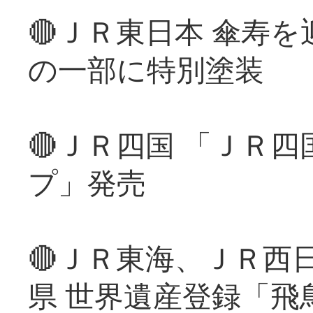
🔴ＪＲ東日本 傘寿
の一部に特別塗装
🔴ＪＲ四国 「ＪＲ
プ」発売
🔴ＪＲ東海、ＪＲ西
県 世界遺産登録「飛