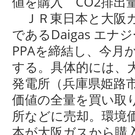
値を購入 CO2排出
ＪＲ東日本と大阪ガ
であるDaigas エ
PPAを締結し、今月
する。具体的には、
発電所（兵庫県姫路
価値の全量を買い取
所などに売却。環境
本が大阪ガスから購