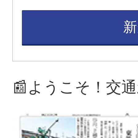
新
📰ようこそ！交