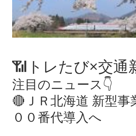
📶トレたび×交通
注目のニュース👇
🔴ＪＲ北海道 新型
００番代導入へ