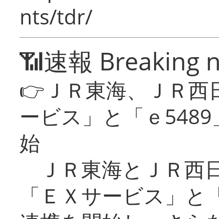
nts/tdr/
📶速報 Breaking 
👉ＪＲ東海、ＪＲ西
ービス」と「ｅ548
始
ＪＲ東海とＪＲ西日
「ＥＸサービス」と「