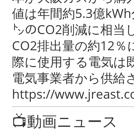
値は年間約5.3億kW
㌧のCO2削減に相当
CO2排出量の約12
際に使用する電気は
電気事業者から供給
https://www.jreast.co
📺動画ニュース