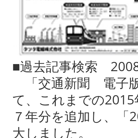
■過去記事検索 20
「交通新聞 電子版
て、これまでの201
７年分を追加し、「2
大しました