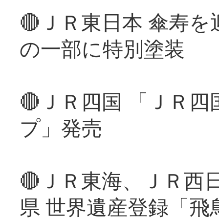
🔴ＪＲ東日本 傘寿
の一部に特別塗装
🔴ＪＲ四国 「ＪＲ
プ」発売
🔴ＪＲ東海、ＪＲ西
県 世界遺産登録「飛