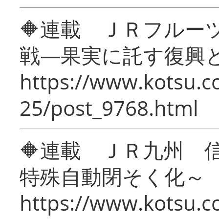
🔶連載 ＪＲフルー
戦―果実に託す復興
https://www.kotsu.c
25/post_9768.html
🔶連載 ＪＲ九州 
特殊自動閉そく化～
https://www.kotsu.c