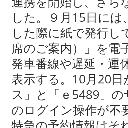
連携を開始し、さら
した。９月15日には
した際に紙で発行し
席のご案内）」を電
発車番線や遅延・運
表示する。10月20
ス」と「ｅ5489」
のログイン操作が不
特急の予約情報はそ