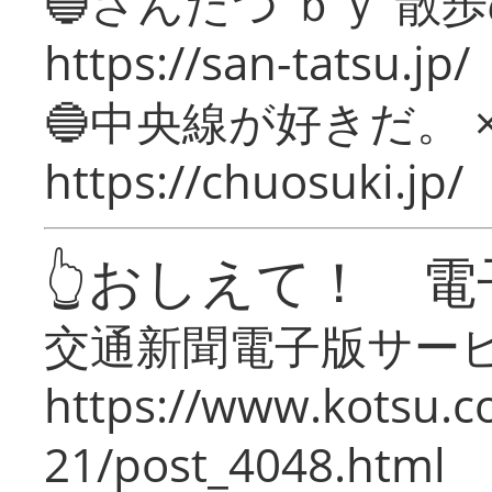
🔵さんたつ ｂｙ 散
https://san-tatsu.jp/
🔵中央線が好きだ。 
https://chuosuki.jp/
👆おしえて！ 電
交通新聞電子版サー
https://www.kotsu.c
21/post_4048.html