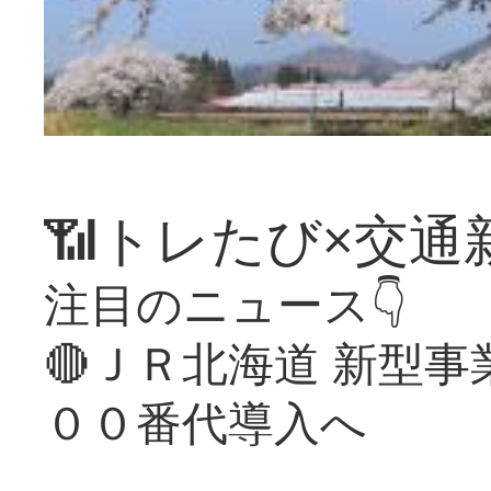
📶トレたび×交通
注目のニュース👇
🔴ＪＲ北海道 新型
００番代導入へ