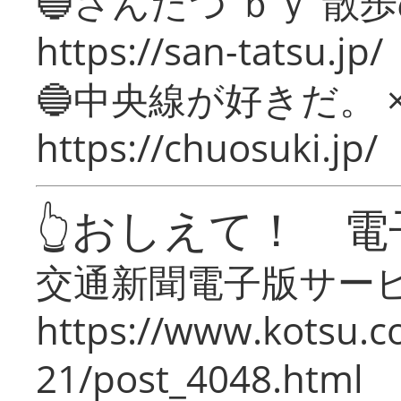
🔵さんたつ ｂｙ 散
https://san-tatsu.jp/
🔵中央線が好きだ。 
https://chuosuki.jp/
👆おしえて！ 電
交通新聞電子版サー
https://www.kotsu.c
21/post_4048.html