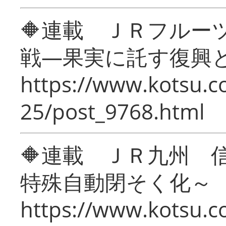
🔶連載 ＪＲフルー
戦―果実に託す復興
https://www.kotsu.c
25/post_9768.html
🔶連載 ＪＲ九州 
特殊自動閉そく化～
https://www.kotsu.c