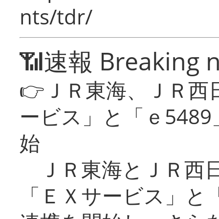
nts/tdr/
📶速報 Breaking 
👉ＪＲ東海、ＪＲ西
ービス」と「ｅ548
始
ＪＲ東海とＪＲ西日
「ＥＸサービス」と「