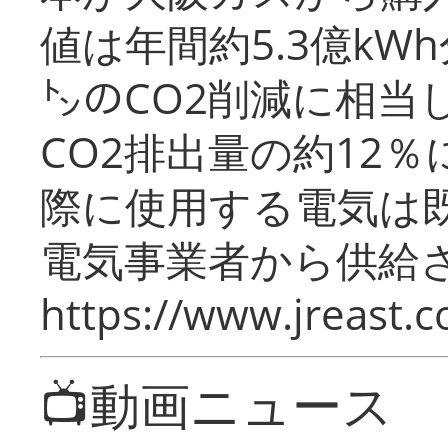
値は年間約5.3億kW
㌧のCO2削減に相当
CO2排出量の約12
際に使用する電気は
電気事業者から供給
https://www.jreast.co
📺動画ニュース