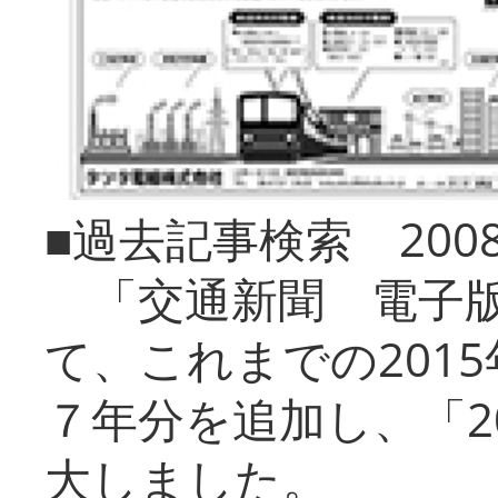
■過去記事検索 20
「交通新聞 電子版
て、これまでの201
７年分を追加し、「2
大しました