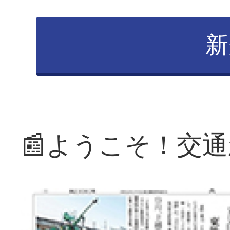
新
📰ようこそ！交