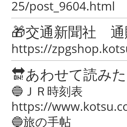
25/post_9604.html
🎁交通新聞社 通
https://zpgshop.kots
🔛あわせて読み
🔵ＪＲ時刻表
https://www.kotsu.co
🔵旅の手帖