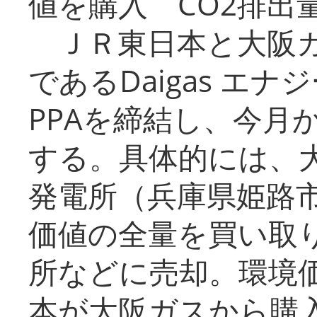
値を購入 CO2排出
ＪＲ東日本と大阪ガ
であるDaigas エ
PPAを締結し、今月
する。具体的には、
発電所（兵庫県姫路
価値の全量を買い取
所などに売却。環境
本が大阪ガスから購