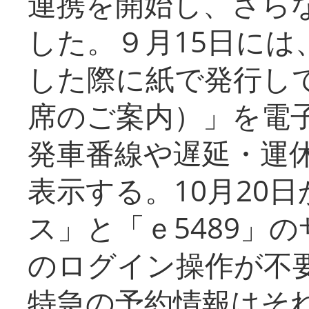
連携を開始し、さら
した。９月15日には
した際に紙で発行し
席のご案内）」を電
発車番線や遅延・運
表示する。10月20
ス」と「ｅ5489」
のログイン操作が不
特急の予約情報はそ