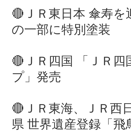
🔴ＪＲ東日本 傘寿
の一部に特別塗装
🔴ＪＲ四国 「ＪＲ
プ」発売
🔴ＪＲ東海、ＪＲ西
県 世界遺産登録「飛