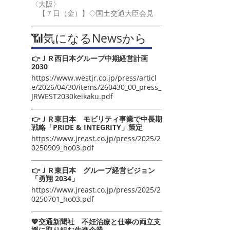
〈大阪〉
【７日（金）】◇国土交通大臣会見
📶気になるNewsから
👉ＪＲ西日本グループ中期経営計画
2030
https://www.westjr.co.jp/press/articl
e/2026/04/30/items/260430_00_press_
JRWEST2030keikaku.pdf
👉ＪＲ東日本 モビリティ事業で中長期
戦略「PRIDE & INTEGRITY」策定
https://www.jreast.co.jp/press/2025/2
0250909_ho03.pdf
👉ＪＲ東日本 グループ経営ビジョン
「勇翔 2034」
https://www.jreast.co.jp/press/2025/2
0250701_ho03.pdf
💖交通新聞社 不妊治療と仕事の両立支
援に取り組む先進企業