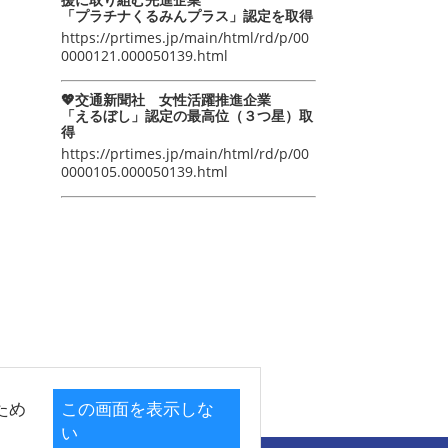
「プラチナくるみんプラス」認定を取得
https://prtimes.jp/main/html/rd/p/00
0000121.000050139.html
💖交通新聞社 女性活躍推進企業
「えるぼし」認定の最高位（３つ星）取
得
https://prtimes.jp/main/html/rd/p/00
0000105.000050139.html
ため
この画面を表示しな
い