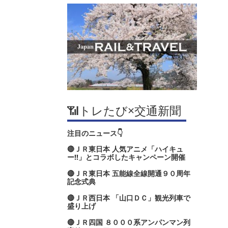
📶トレたび×交通新聞
注目のニュース👇
🔴ＪＲ東日本 人気アニメ「ハイキュ
ー‼」とコラボしたキャンペーン開催
🔴ＪＲ東日本 五能線全線開通９０周年
記念式典
🔴ＪＲ西日本 「山口ＤＣ」観光列車で
盛り上げ
🔴ＪＲ四国 ８０００系アンパンマン列