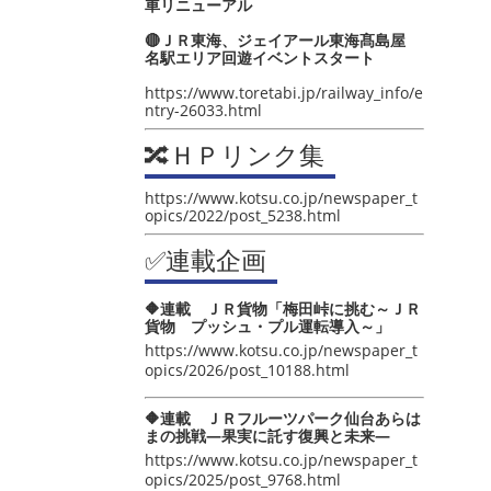
車リニューアル
🔴ＪＲ東海、ジェイアール東海髙島屋
名駅エリア回遊イベントスタート
https://www.toretabi.jp/railway_info/e
ntry-26033.html
🔀ＨＰリンク集
https://www.kotsu.co.jp/newspaper_t
opics/2022/post_5238.html
✅連載企画
🔶連載 ＪＲ貨物「梅田峠に挑む～ＪＲ
貨物 プッシュ・プル運転導入～」
https://www.kotsu.co.jp/newspaper_t
opics/2026/post_10188.html
🔶連載 ＪＲフルーツパーク仙台あらは
まの挑戦―果実に託す復興と未来―
https://www.kotsu.co.jp/newspaper_t
opics/2025/post_9768.html