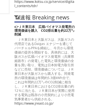
https://www.kotsu.co.jp/service/digita
l_contents/tdr/
📶速報 Breaking news
👉ＪＲ東日本 広畑バイオマス発電所の
環境価値を購入 CO2排出量を約22万㌧
削減
ＪＲ東日本と大阪ガスは、大阪ガスの
代理店であるDaigas エナジーを通じて
バーチャルPPAを締結し、今月から環境
価値の提供を開始する。具体的には、大
阪ガスが広畑バイオマス発電所（兵庫県
姫路市）の発電した電気と環境価値の全
量を買い取り、電気は日本卸電力取引所
などに売却。環境価値については、ＪＲ
東日本が大阪ガスから購入する。同発電
所の環境価値は年間約5.3億kWh分で、
これは年間約22万㌧のCO2削減に相当
し、ＪＲ東日本におけるCO2排出量の約
12％に当たる。ＪＲ東日本が実際に使用
する電気は既存の小売契約により小売電
気事業者から供給される。
https://www.jreast.co.jp/