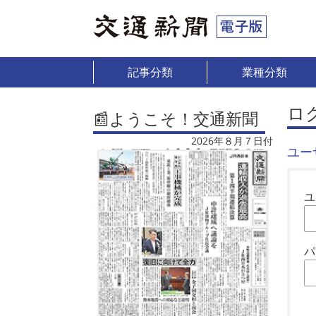
記事分類
業種分類
ロ
📰ようこそ！交通新聞
2026年８月７日付
ユー
ユ
パ