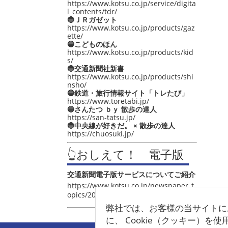
https://www.kotsu.co.jp/service/digita
l_contents/tdr/
🔵ＪＲガゼット
https://www.kotsu.co.jp/products/gaz
ette/
🔵こどものほん
https://www.kotsu.co.jp/products/kid
s/
🔵交通新聞社新書
https://www.kotsu.co.jp/products/shi
nsho/
🔵鉄道・旅行情報サイト「トレたび」
https://www.toretabi.jp/
🔵さんたつ ｂｙ 散歩の達人
https://san-tatsu.jp/
🔵中央線が好きだ。 × 散歩の達人
https://chuosuki.jp/
👆おしえて！ 電子版
交通新聞電子版サービスについてご紹介
https://www.kotsu.co.jp/newspaper_t
opics/2021/post_4048.html
弊社では、お客様の当サイトに
に、 Cookie（クッキー）を