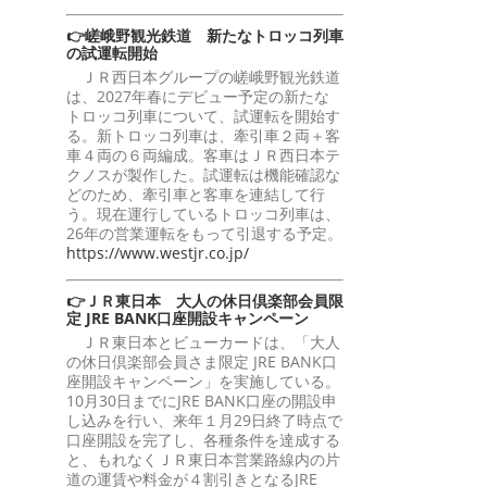
👉嵯峨野観光鉄道 新たなトロッコ列車
の試運転開始
ＪＲ西日本グループの嵯峨野観光鉄道
は、2027年春にデビュー予定の新たな
トロッコ列車について、試運転を開始す
る。新トロッコ列車は、牽引車２両＋客
車４両の６両編成。客車はＪＲ西日本テ
クノスが製作した。試運転は機能確認な
どのため、牽引車と客車を連結して行
う。現在運行しているトロッコ列車は、
26年の営業運転をもって引退する予定。
https://www.westjr.co.jp/
👉ＪＲ東日本 大人の休日倶楽部会員限
定 JRE BANK口座開設キャンペーン
ＪＲ東日本とビューカードは、「大人
の休日倶楽部会員さま限定 JRE BANK口
座開設キャンペーン」を実施している。
10月30日までにJRE BANK口座の開設申
し込みを行い、来年１月29日終了時点で
口座開設を完了し、各種条件を達成する
と、もれなくＪＲ東日本営業路線内の片
道の運賃や料金が４割引きとなるJRE