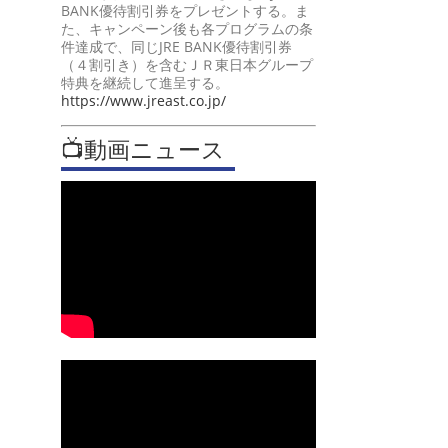
BANK優待割引券をプレゼントする。ま
た、キャンペーン後も各プログラムの条
件達成で、同じJRE BANK優待割引券
（４割引き）を含むＪＲ東日本グループ
特典を継続して進呈する。
https://www.jreast.co.jp/
📺動画ニュース