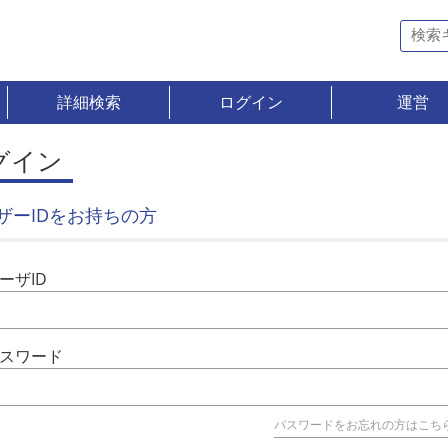
詳細検索
ログイン
運営
グイン
ザーIDをお持ちの方
ーザID
スワード
パスワードをお忘れの方はこち