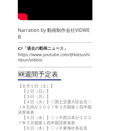
Narration by
動画制作会社VIDWE
B
👉「過去の動画ニュース」
https://www.youtube.com/@kotsushi
nbun/videos
🆕週間予定表
【８月１日（土）】
【２日（日）】
【３日（月）】
【４日（火）】◇国土交通大臣会見◇
ＪＲ九州が２０２７年３月期第１四半期
決算発表
【５日（水）】◇ＪＲ西日本が２０２
７年３月期第１四半期決算発表
【６日（木）】◇ＪＲ東海社長会見