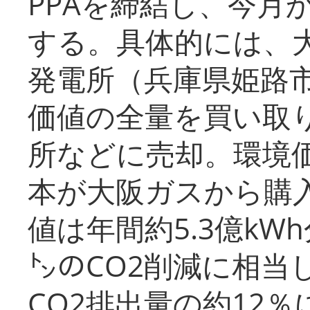
PPAを締結し、今月
する。具体的には、
発電所（兵庫県姫路
価値の全量を買い取
所などに売却。環境
本が大阪ガスから購
値は年間約5.3億kW
㌧のCO2削減に相当
CO2排出量の約12