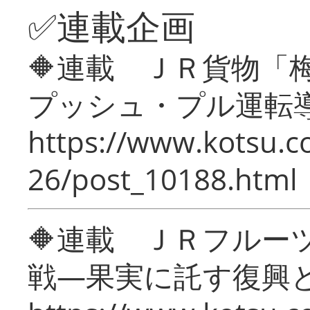
✅連載企画
🔶連載 ＪＲ貨物
プッシュ・プル運転
https://www.kotsu.c
26/post_10188.html
🔶連載 ＪＲフルー
戦―果実に託す復興