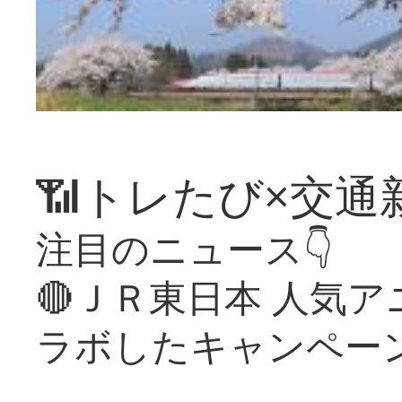
📶トレたび×交通
注目のニュース👇
🔴ＪＲ東日本 人気
ラボしたキャンペー