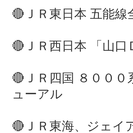
🔴ＪＲ東日本 五能
🔴ＪＲ西日本 「山
🔴ＪＲ四国 ８００
ューアル
🔴ＪＲ東海、ジェイ