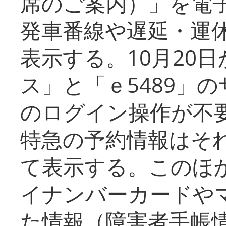
席のご案内）」を電
発車番線や遅延・運
表示する。10月20
ス」と「ｅ5489」
のログイン操作が不
特急の予約情報はそ
て表示する。このほ
イナンバーカードや
た情報（障害者手帳