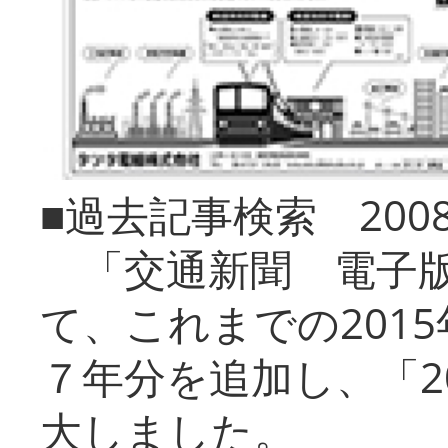
■過去記事検索 20
「交通新聞 電子版
て、これまでの201
７年分を追加し、「2
大しました