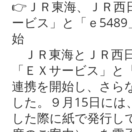
👉ＪＲ東海、ＪＲ西
ービス」と「ｅ548
始
ＪＲ東海とＪＲ西日
「ＥＸサービス」と「
連携を開始し、さら
した。９月15日には
した際に紙で発行し