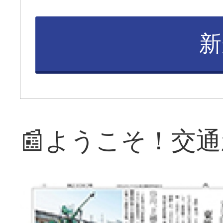
新
📰ようこそ！交