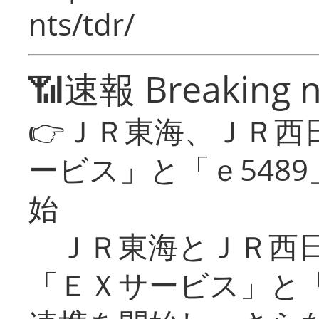
nts/tdr/
📶速報 Breaking 
👉ＪＲ東海、ＪＲ西
ービス」と「ｅ548
始
ＪＲ東海とＪＲ西日
「ＥＸサービス」と「