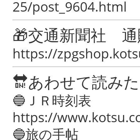
25/post_9604.html
🎁交通新聞社 通
https://zpgshop.kots
🔛あわせて読み
🔵ＪＲ時刻表
https://www.kotsu.co
🔵旅の手帖