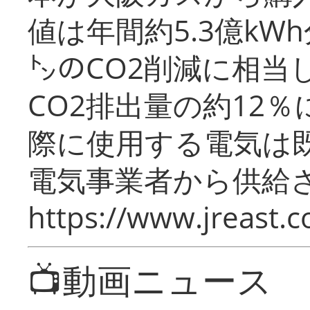
値は年間約5.3億kW
㌧のCO2削減に相当
CO2排出量の約12
際に使用する電気は
電気事業者から供給
https://www.jreast.co
📺動画ニュース