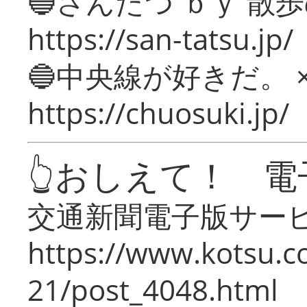
🔵さんたつ ｂｙ 散
https://san-tatsu.jp/
🔵中央線が好きだ。 
https://chuosuki.jp/
👆おしえて！ 電
交通新聞電子版サー
https://www.kotsu.c
21/post_4048.html