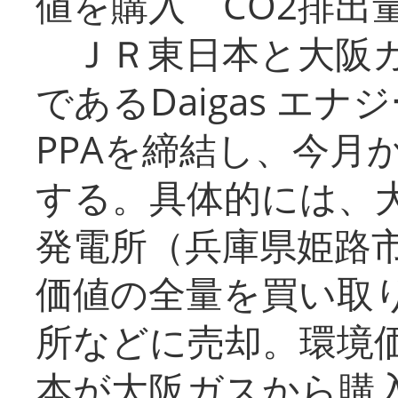
値を購入 CO2排出
ＪＲ東日本と大阪ガ
であるDaigas エ
PPAを締結し、今月
する。具体的には、
発電所（兵庫県姫路
価値の全量を買い取
所などに売却。環境
本が大阪ガスから購