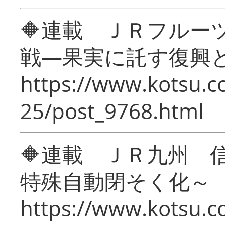
🔶連載 ＪＲフルー
戦―果実に託す復興
https://www.kotsu.c
25/post_9768.html
🔶連載 ＪＲ九州 
特殊自動閉そく化～
https://www.kotsu.c