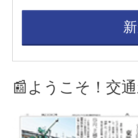
新
📰ようこそ！交