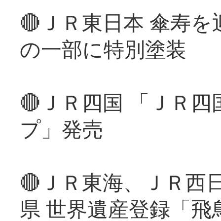
🔴ＪＲ東日本 傘寿
の一部に特別塗装
🔴ＪＲ四国 「ＪＲ
プ」発売
🔴ＪＲ東海、ＪＲ西
県 世界遺産登録「飛