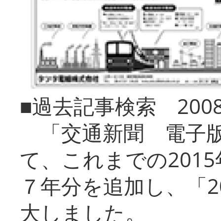
■過去記事検索 20
「交通新聞 電子版
て、これまでの201
７年分を追加し、「2
大しました