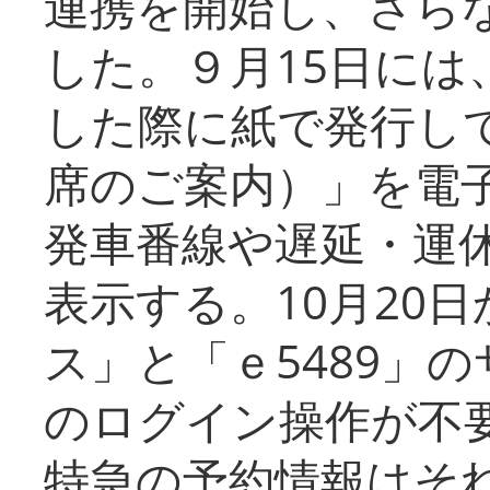
連携を開始し、さら
した。９月15日には
した際に紙で発行し
席のご案内）」を電
発車番線や遅延・運
表示する。10月20
ス」と「ｅ5489」
のログイン操作が不
特急の予約情報はそ