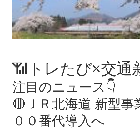
📶トレたび×交通
注目のニュース👇
🔴ＪＲ北海道 新型
００番代導入へ