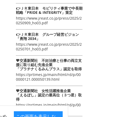
👉ＪＲ東日本 モビリティ事業で中長期
戦略「PRIDE & INTEGRITY」策定
https://www.jreast.co.jp/press/2025/2
0250909_ho03.pdf
👉ＪＲ東日本 グループ経営ビジョン
「勇翔 2034」
https://www.jreast.co.jp/press/2025/2
0250701_ho03.pdf
💖交通新聞社 不妊治療と仕事の両立支
援に取り組む先進企業
「プラチナくるみんプラス」認定を取得
https://prtimes.jp/main/html/rd/p/00
0000121.000050139.html
💖交通新聞社 女性活躍推進企業
「えるぼし」認定の最高位（３つ星）取
得
https://prtimes.jp/main/html/rd/p/00
0000105.000050139.html
ため
この画面を表示しな