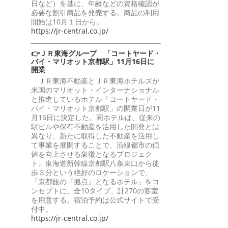
日など）を基に、年齢などの資格確認が
必要な割引商品を発売する。商品の利用
開始は10月１日から。
https://jr-central.co.jp/
👉ＪＲ東海グループ 「コートヤード・
バイ・マリオット京都駅」11月16日に
開業
ＪＲ東海不動産とＪＲ東海ホテルズが
米国のマリオット・インターナショナル
と推進しているホテル「コートヤード・
バイ・マリオット京都駅」の開業日が11
月16日に決定した。同ホテルは、従来の
駅ビルや保有不動産を活用した開発とは
異なり、新たに取得した不動産を活用し
て事業を展開することで、沿線都市の価
値を向上させる象徴となるプロジェク
ト。東海道新幹線京都駅八条東口から徒
歩３分という絶好のロケーションで、
「京都旅の『拠点』となるホテル」をコ
ンセプトに、全10タイプ、計270の客室
を用意する。宿泊予約は公式サイトで受
付中。
https://jr-central.co.jp/