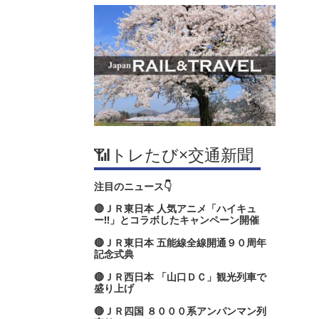
📶トレたび×交通新聞
注目のニュース👇
🔴ＪＲ東日本 人気アニメ「ハイキュ
ー‼」とコラボしたキャンペーン開催
🔴ＪＲ東日本 五能線全線開通９０周年
記念式典
🔴ＪＲ西日本 「山口ＤＣ」観光列車で
盛り上げ
🔴ＪＲ四国 ８０００系アンパンマン列