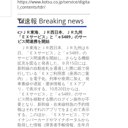
https://www.kotsu.co.jp/service/digita
l_contents/tdr/
📶速報 Breaking news
👉ＪＲ東海、ＪＲ西日本、ＪＲ九州
「ＥＸサービス」と「ｅ5489」のサー
ビス間連携を開始
ＪＲ東海とＪＲ西日本、ＪＲ九州は６
日、「ＥＸサービス」と「ｅ5489」の
サービス間連携を開始し、さらなる機能
拡充を図ると発表した。９月15日には、
新幹線の自動改札を通過した際に紙で発
行している「ＥＸご利用票（座席のご案
内）」を電子化。列車や座席に加え、発
車番線や遅延・運休情報も「ＥＸアプ
リ」で表示する。10月20日からは、
「ＥＸサービス」と「ｅ5489」のサー
ビス間を移動する際のログイン操作が不
要となり、新幹線・在来線特急の予約情
報はそれぞれのアプリでをまとめて表示
する。このほか、「ＥＸサービス」でマ
イナンバーカードやマイナポータルから
取得した情報（障害者手帳情報、生年月