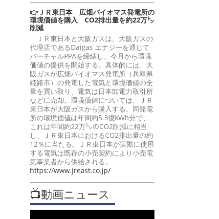
👉ＪＲ東日本 広畑バイオマス発電所の
環境価値を購入 CO2排出量を約22万㌧
削減
ＪＲ東日本と大阪ガスは、大阪ガスの
代理店であるDaigas エナジーを通じて
バーチャルPPAを締結し、今月から環境
価値の提供を開始する。具体的には、大
阪ガスが広畑バイオマス発電所（兵庫県
姫路市）の発電した電気と環境価値の全
量を買い取り、電気は日本卸電力取引所
などに売却。環境価値については、ＪＲ
東日本が大阪ガスから購入する。同発電
所の環境価値は年間約5.3億kWh分で、
これは年間約22万㌧のCO2削減に相当
し、ＪＲ東日本におけるCO2排出量の約
12％に当たる。ＪＲ東日本が実際に使用
する電気は既存の小売契約により小売電
気事業者から供給される。
https://www.jreast.co.jp/
📺動画ニュース