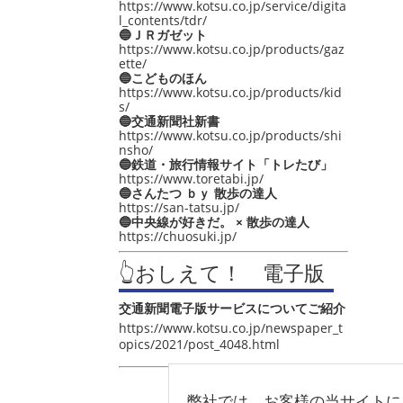
https://www.kotsu.co.jp/service/digita
l_contents/tdr/
🔵ＪＲガゼット
https://www.kotsu.co.jp/products/gaz
ette/
🔵こどものほん
https://www.kotsu.co.jp/products/kid
s/
🔵交通新聞社新書
https://www.kotsu.co.jp/products/shi
nsho/
🔵鉄道・旅行情報サイト「トレたび」
https://www.toretabi.jp/
🔵さんたつ ｂｙ 散歩の達人
https://san-tatsu.jp/
🔵中央線が好きだ。 × 散歩の達人
https://chuosuki.jp/
👆おしえて！ 電子版
交通新聞電子版サービスについてご紹介
https://www.kotsu.co.jp/newspaper_t
opics/2021/post_4048.html
弊社では、お客様の当サイトに