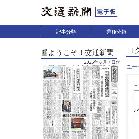
記事分類
業種分類
ロ
📰ようこそ！交通新聞
2026年８月７日付
ユー
ユ
パ