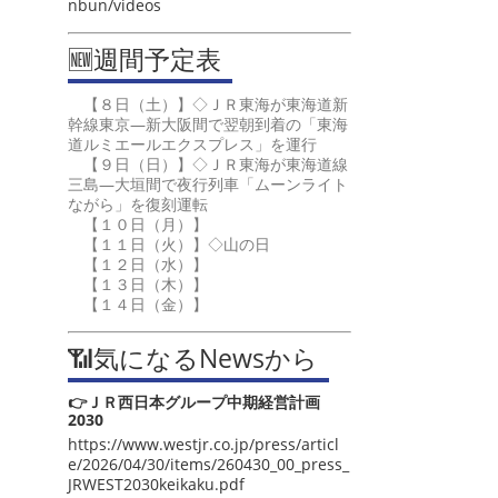
nbun/videos
🆕週間予定表
【８日（土）】◇ＪＲ東海が東海道新
幹線東京―新大阪間で翌朝到着の「東海
道ルミエールエクスプレス」を運行
【９日（日）】◇ＪＲ東海が東海道線
三島―大垣間で夜行列車「ムーンライト
ながら」を復刻運転
【１０日（月）】
【１１日（火）】◇山の日
【１２日（水）】
【１３日（木）】
【１４日（金）】
📶気になるNewsから
👉ＪＲ西日本グループ中期経営計画
2030
https://www.westjr.co.jp/press/articl
e/2026/04/30/items/260430_00_press_
JRWEST2030keikaku.pdf