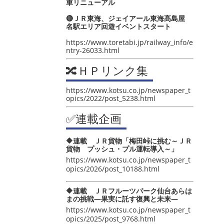
車リニューアル
🔴ＪＲ東海、ジェイアール東海髙島屋
名駅エリア回遊イベントスタート
https://www.toretabi.jp/railway_info/e
ntry-26033.html
🔀ＨＰリンク集
https://www.kotsu.co.jp/newspaper_t
opics/2022/post_5238.html
✅連載企画
🔶連載 ＪＲ貨物「梅田峠に挑む～ＪＲ
貨物 プッシュ・プル運転導入～」
https://www.kotsu.co.jp/newspaper_t
opics/2026/post_10188.html
🔶連載 ＪＲフルーツパーク仙台あらは
まの挑戦―果実に託す復興と未来―
https://www.kotsu.co.jp/newspaper_t
opics/2025/post_9768.html