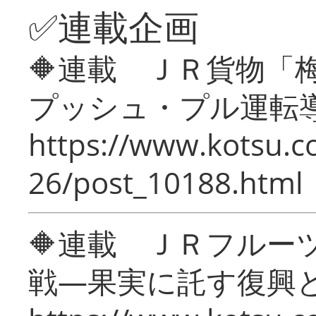
✅連載企画
🔶連載 ＪＲ貨物
プッシュ・プル運転
https://www.kotsu.c
26/post_10188.html
🔶連載 ＪＲフルー
戦―果実に託す復興