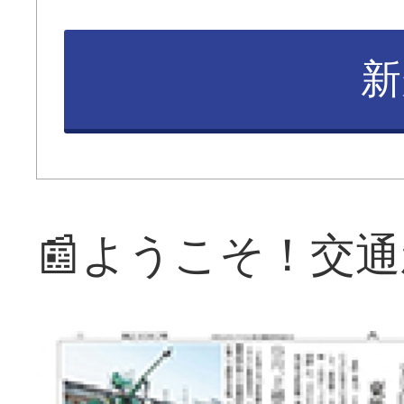
新
📰ようこそ！交