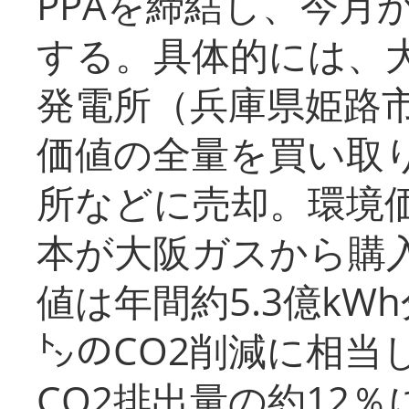
PPAを締結し、今月
する。具体的には、
発電所（兵庫県姫路
価値の全量を買い取
所などに売却。環境
本が大阪ガスから購
値は年間約5.3億kW
㌧のCO2削減に相当
CO2排出量の約12