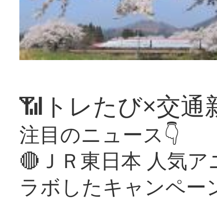
📶トレたび×交通
注目のニュース👇
🔴ＪＲ東日本 人気
ラボしたキャンペー