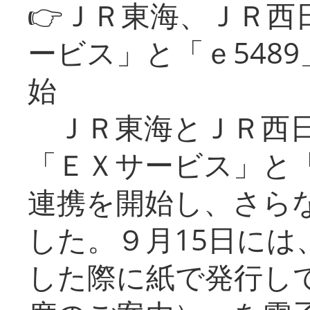
👉ＪＲ東海、ＪＲ西
ービス」と「ｅ548
始
ＪＲ東海とＪＲ西日
「ＥＸサービス」と「
連携を開始し、さら
した。９月15日には
した際に紙で発行し