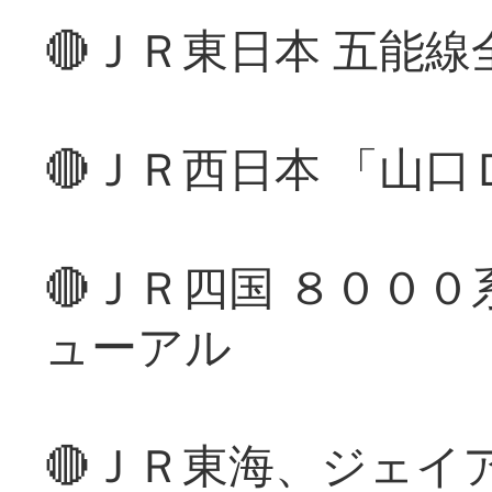
🔴ＪＲ東日本 五能
🔴ＪＲ西日本 「山
🔴ＪＲ四国 ８００
ューアル
🔴ＪＲ東海、ジェイ