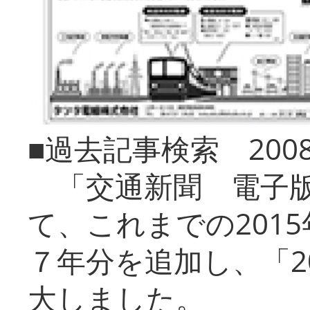
■過去記事検索 20
「交通新聞 電子版
て、これまでの201
７年分を追加し、「2
大しました