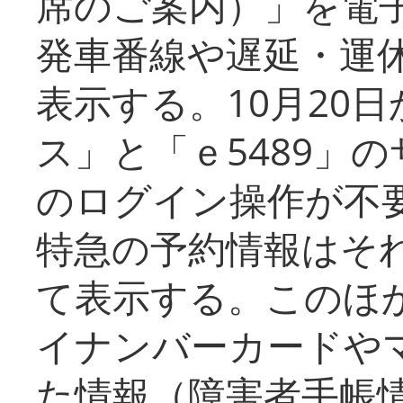
席のご案内）」を電
発車番線や遅延・運
表示する。10月20
ス」と「ｅ5489」
のログイン操作が不
特急の予約情報はそ
て表示する。このほ
イナンバーカードや
た情報（障害者手帳