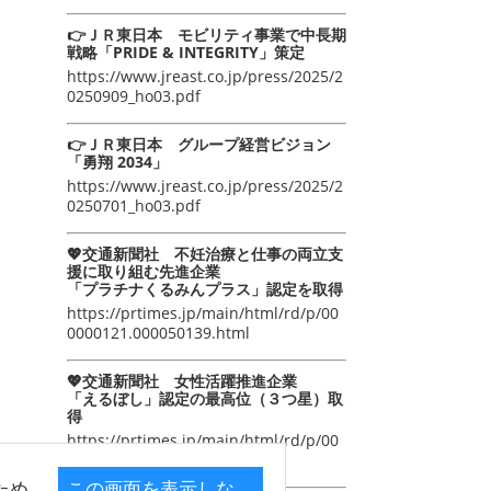
👉ＪＲ東日本 モビリティ事業で中長期
戦略「PRIDE & INTEGRITY」策定
https://www.jreast.co.jp/press/2025/2
0250909_ho03.pdf
👉ＪＲ東日本 グループ経営ビジョン
「勇翔 2034」
https://www.jreast.co.jp/press/2025/2
0250701_ho03.pdf
💖交通新聞社 不妊治療と仕事の両立支
援に取り組む先進企業
「プラチナくるみんプラス」認定を取得
https://prtimes.jp/main/html/rd/p/00
0000121.000050139.html
💖交通新聞社 女性活躍推進企業
「えるぼし」認定の最高位（３つ星）取
得
https://prtimes.jp/main/html/rd/p/00
0000105.000050139.html
ため
この画面を表示しな