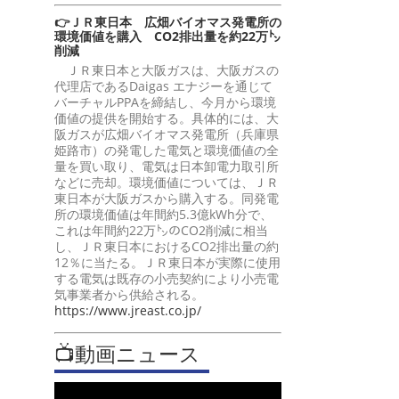
👉ＪＲ東日本 広畑バイオマス発電所の
環境価値を購入 CO2排出量を約22万㌧
削減
ＪＲ東日本と大阪ガスは、大阪ガスの
代理店であるDaigas エナジーを通じて
バーチャルPPAを締結し、今月から環境
価値の提供を開始する。具体的には、大
阪ガスが広畑バイオマス発電所（兵庫県
姫路市）の発電した電気と環境価値の全
量を買い取り、電気は日本卸電力取引所
などに売却。環境価値については、ＪＲ
東日本が大阪ガスから購入する。同発電
所の環境価値は年間約5.3億kWh分で、
これは年間約22万㌧のCO2削減に相当
し、ＪＲ東日本におけるCO2排出量の約
12％に当たる。ＪＲ東日本が実際に使用
する電気は既存の小売契約により小売電
気事業者から供給される。
https://www.jreast.co.jp/
📺動画ニュース