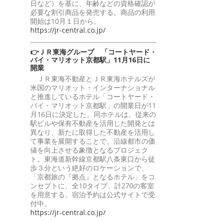
日など）を基に、年齢などの資格確認が
必要な割引商品を発売する。商品の利用
開始は10月１日から。
https://jr-central.co.jp/
👉ＪＲ東海グループ 「コートヤード・
バイ・マリオット京都駅」11月16日に
開業
ＪＲ東海不動産とＪＲ東海ホテルズが
米国のマリオット・インターナショナル
と推進しているホテル「コートヤード・
バイ・マリオット京都駅」の開業日が11
月16日に決定した。同ホテルは、従来の
駅ビルや保有不動産を活用した開発とは
異なり、新たに取得した不動産を活用し
て事業を展開することで、沿線都市の価
値を向上させる象徴となるプロジェク
ト。東海道新幹線京都駅八条東口から徒
歩３分という絶好のロケーションで、
「京都旅の『拠点』となるホテル」をコ
ンセプトに、全10タイプ、計270の客室
を用意する。宿泊予約は公式サイトで受
付中。
https://jr-central.co.jp/