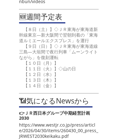
nbun/videos
🆕週間予定表
【８日（土）】◇ＪＲ東海が東海道新
幹線東京―新大阪間で翌朝到着の「東海
道ルミエールエクスプレス」を運行
【９日（日）】◇ＪＲ東海が東海道線
三島―大垣間で夜行列車「ムーンライト
ながら」を復刻運転
【１０日（月）】
【１１日（火）】◇山の日
【１２日（水）】
【１３日（木）】
【１４日（金）】
📶気になるNewsから
👉ＪＲ西日本グループ中期経営計画
2030
https://www.westjr.co.jp/press/articl
e/2026/04/30/items/260430_00_press_
JRWEST2030keikaku.pdf