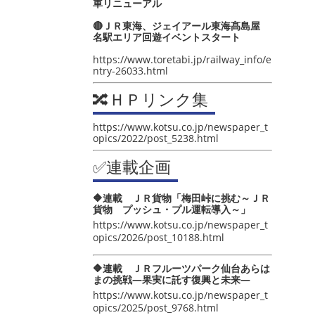
車リニューアル
🔴ＪＲ東海、ジェイアール東海髙島屋
名駅エリア回遊イベントスタート
https://www.toretabi.jp/railway_info/e
ntry-26033.html
🔀ＨＰリンク集
https://www.kotsu.co.jp/newspaper_t
opics/2022/post_5238.html
✅連載企画
🔶連載 ＪＲ貨物「梅田峠に挑む～ＪＲ
貨物 プッシュ・プル運転導入～」
https://www.kotsu.co.jp/newspaper_t
opics/2026/post_10188.html
🔶連載 ＪＲフルーツパーク仙台あらは
まの挑戦―果実に託す復興と未来―
https://www.kotsu.co.jp/newspaper_t
opics/2025/post_9768.html