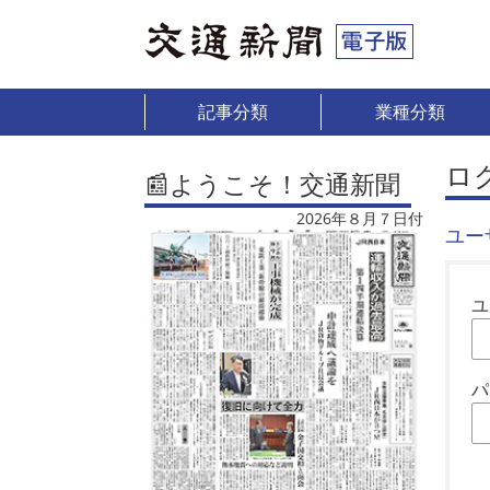
記事分類
業種分類
ロ
📰ようこそ！交通新聞
2026年８月７日付
ユー
ユ
パ