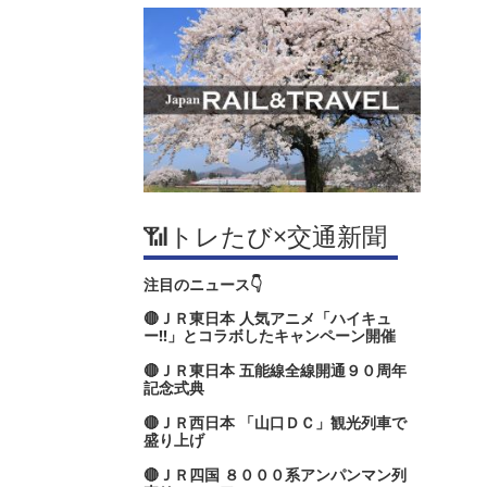
📶トレたび×交通新聞
注目のニュース👇
🔴ＪＲ東日本 人気アニメ「ハイキュ
ー‼」とコラボしたキャンペーン開催
🔴ＪＲ東日本 五能線全線開通９０周年
記念式典
🔴ＪＲ西日本 「山口ＤＣ」観光列車で
盛り上げ
🔴ＪＲ四国 ８０００系アンパンマン列