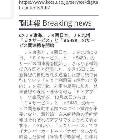
https://www.kotsu.co.jp/service/digita
l_contents/tdr/
📶速報 Breaking news
👉ＪＲ東海、ＪＲ西日本、ＪＲ九州
「ＥＸサービス」と「ｅ5489」のサー
ビス間連携を開始
ＪＲ東海とＪＲ西日本、ＪＲ九州は６
日、「ＥＸサービス」と「ｅ5489」の
サービス間連携を開始し、さらなる機能
拡充を図ると発表した。９月15日には、
新幹線の自動改札を通過した際に紙で発
行している「ＥＸご利用票（座席のご案
内）」を電子化。列車や座席に加え、発
車番線や遅延・運休情報も「ＥＸアプ
リ」で表示する。10月20日からは、
「ＥＸサービス」と「ｅ5489」のサー
ビス間を移動する際のログイン操作が不
要となり、新幹線・在来線特急の予約情
報はそれぞれのアプリでをまとめて表示
する。このほか、「ＥＸサービス」でマ
イナンバーカードやマイナポータルから
取得した情報（障害者手帳情報、生年月