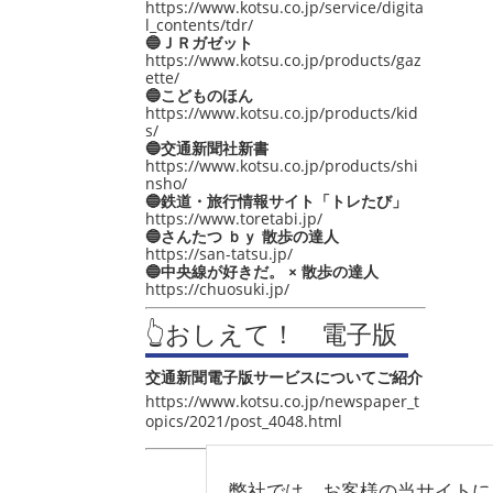
https://www.kotsu.co.jp/service/digita
l_contents/tdr/
🔵ＪＲガゼット
https://www.kotsu.co.jp/products/gaz
ette/
🔵こどものほん
https://www.kotsu.co.jp/products/kid
s/
🔵交通新聞社新書
https://www.kotsu.co.jp/products/shi
nsho/
🔵鉄道・旅行情報サイト「トレたび」
https://www.toretabi.jp/
🔵さんたつ ｂｙ 散歩の達人
https://san-tatsu.jp/
🔵中央線が好きだ。 × 散歩の達人
https://chuosuki.jp/
👆おしえて！ 電子版
交通新聞電子版サービスについてご紹介
https://www.kotsu.co.jp/newspaper_t
opics/2021/post_4048.html
弊社では、お客様の当サイトに