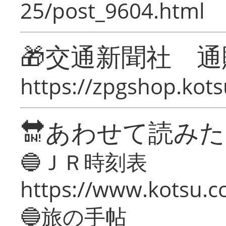
25/post_9604.html
🎁交通新聞社 通
https://zpgshop.kots
🔛あわせて読み
🔵ＪＲ時刻表
https://www.kotsu.co
🔵旅の手帖