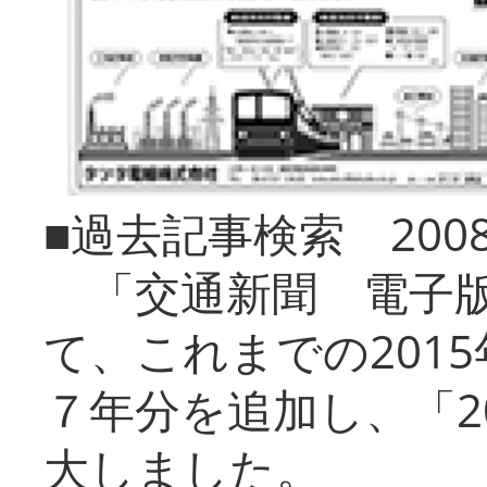
■過去記事検索 20
「交通新聞 電子版
て、これまでの201
７年分を追加し、「2
大しました