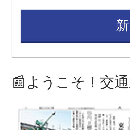
新
📰ようこそ！交