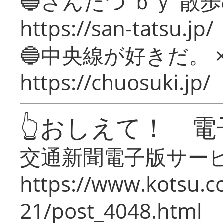
🔵さんたつ ｂｙ 散
https://san-tatsu.jp/
🔵中央線が好きだ。 
https://chuosuki.jp/
👆おしえて！ 電
交通新聞電子版サー
https://www.kotsu.c
21/post_4048.html