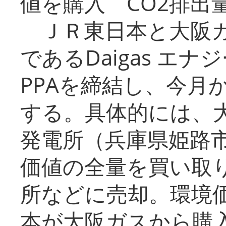
値を購入 CO2排出
ＪＲ東日本と大阪ガ
であるDaigas エ
PPAを締結し、今月
する。具体的には、
発電所（兵庫県姫路
価値の全量を買い取
所などに売却。環境
本が大阪ガスから購