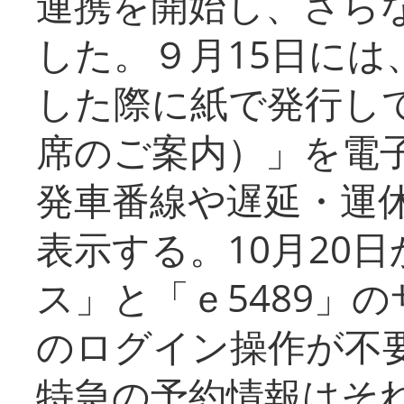
連携を開始し、さら
した。９月15日には
した際に紙で発行し
席のご案内）」を電
発車番線や遅延・運
表示する。10月20
ス」と「ｅ5489」
のログイン操作が不
特急の予約情報はそ