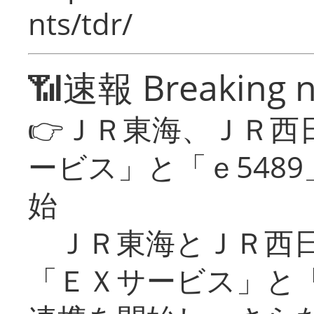
nts/tdr/
📶速報 Breaking 
👉ＪＲ東海、ＪＲ西
ービス」と「ｅ548
始
ＪＲ東海とＪＲ西日
「ＥＸサービス」と「