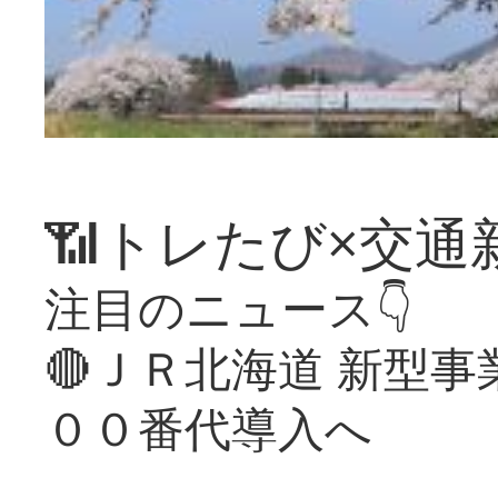
📶トレたび×交通
注目のニュース👇
🔴ＪＲ北海道 新型
００番代導入へ