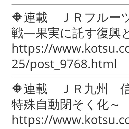
🔶連載 ＪＲフルー
戦―果実に託す復興
https://www.kotsu.c
25/post_9768.html
🔶連載 ＪＲ九州 
特殊自動閉そく化～
https://www.kotsu.c