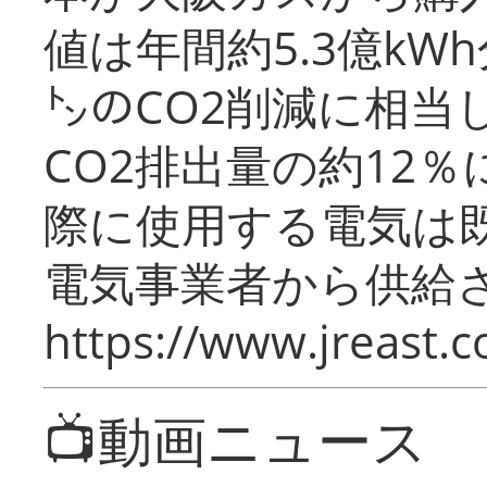
値は年間約5.3億kW
㌧のCO2削減に相当
CO2排出量の約12
際に使用する電気は
電気事業者から供給
https://www.jreast.co
📺動画ニュース