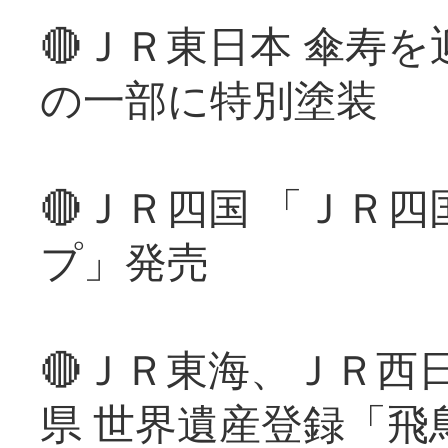
🔴ＪＲ東日本 傘寿
の一部に特別塗装
🔴ＪＲ四国 「ＪＲ
プ」発売
🔴ＪＲ東海、ＪＲ西
県 世界遺産登録「飛