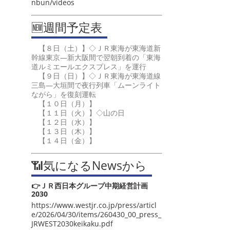
nbun/videos
🆕週間予定表
【８日（土）】◇ＪＲ東海が東海道新
幹線東京―新大阪間で翌朝到着の「東海
道ルミエールエクスプレス」を運行
【９日（日）】◇ＪＲ東海が東海道線
三島―大垣間で夜行列車「ムーンライト
ながら」を復刻運転
【１０日（月）】
【１１日（火）】◇山の日
【１２日（水）】
【１３日（木）】
【１４日（金）】
📶気になるNewsから
👉ＪＲ西日本グループ中期経営計画
2030
https://www.westjr.co.jp/press/articl
e/2026/04/30/items/260430_00_press_
JRWEST2030keikaku.pdf