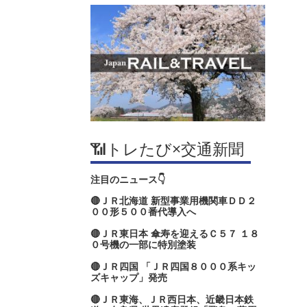
📶トレたび×交通新聞
注目のニュース👇
🔴ＪＲ北海道 新型事業用機関車ＤＤ２
００形５００番代導入へ
🔴ＪＲ東日本 傘寿を迎えるＣ５７ １８
０号機の一部に特別塗装
🔴ＪＲ四国 「ＪＲ四国８０００系キッ
ズキャップ」発売
🔴ＪＲ東海、ＪＲ西日本、近畿日本鉄