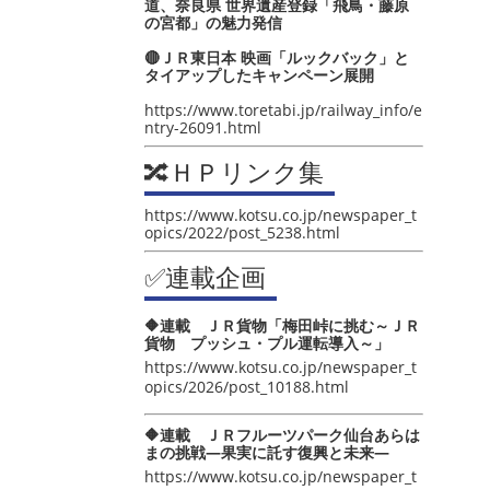
道、奈良県 世界遺産登録「飛鳥・藤原
の宮都」の魅力発信
🔴ＪＲ東日本 映画「ルックバック」と
タイアップしたキャンペーン展開
https://www.toretabi.jp/railway_info/e
ntry-26091.html
🔀ＨＰリンク集
https://www.kotsu.co.jp/newspaper_t
opics/2022/post_5238.html
✅連載企画
🔶連載 ＪＲ貨物「梅田峠に挑む～ＪＲ
貨物 プッシュ・プル運転導入～」
https://www.kotsu.co.jp/newspaper_t
opics/2026/post_10188.html
🔶連載 ＪＲフルーツパーク仙台あらは
まの挑戦―果実に託す復興と未来―
https://www.kotsu.co.jp/newspaper_t