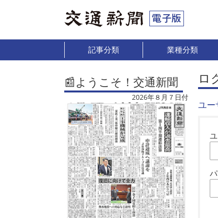
記事分類
業種分類
ロ
📰ようこそ！交通新聞
2026年８月７日付
ユー
ユ
パ