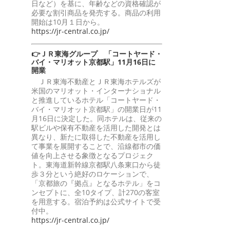
日など）を基に、年齢などの資格確認が
必要な割引商品を発売する。商品の利用
開始は10月１日から。
https://jr-central.co.jp/
👉ＪＲ東海グループ 「コートヤード・
バイ・マリオット京都駅」11月16日に
開業
ＪＲ東海不動産とＪＲ東海ホテルズが
米国のマリオット・インターナショナル
と推進しているホテル「コートヤード・
バイ・マリオット京都駅」の開業日が11
月16日に決定した。同ホテルは、従来の
駅ビルや保有不動産を活用した開発とは
異なり、新たに取得した不動産を活用し
て事業を展開することで、沿線都市の価
値を向上させる象徴となるプロジェク
ト。東海道新幹線京都駅八条東口から徒
歩３分という絶好のロケーションで、
「京都旅の『拠点』となるホテル」をコ
ンセプトに、全10タイプ、計270の客室
を用意する。宿泊予約は公式サイトで受
付中。
https://jr-central.co.jp/