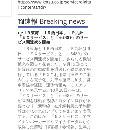
https://www.kotsu.co.jp/service/digita
l_contents/tdr/
📶速報 Breaking news
👉ＪＲ東海、ＪＲ西日本、ＪＲ九州
「ＥＸサービス」と「ｅ5489」のサー
ビス間連携を開始
ＪＲ東海とＪＲ西日本、ＪＲ九州は６
日、「ＥＸサービス」と「ｅ5489」の
サービス間連携を開始し、さらなる機能
拡充を図ると発表した。９月15日には、
新幹線の自動改札を通過した際に紙で発
行している「ＥＸご利用票（座席のご案
内）」を電子化。列車や座席に加え、発
車番線や遅延・運休情報も「ＥＸアプ
リ」で表示する。10月20日からは、
「ＥＸサービス」と「ｅ5489」のサー
ビス間を移動する際のログイン操作が不
要となり、新幹線・在来線特急の予約情
報はそれぞれのアプリでをまとめて表示
する。このほか、「ＥＸサービス」でマ
イナンバーカードやマイナポータルから
取得した情報（障害者手帳情報、生年月