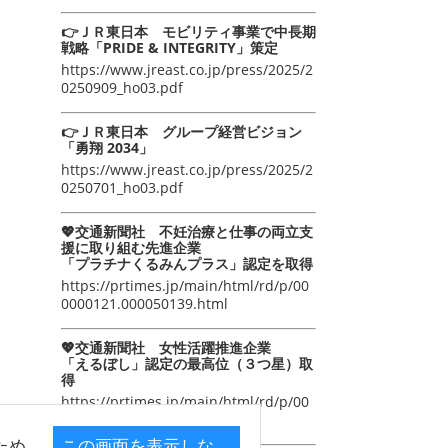
👉ＪＲ東日本 モビリティ事業で中長期
戦略「PRIDE & INTEGRITY」策定
https://www.jreast.co.jp/press/2025/2
0250909_ho03.pdf
👉ＪＲ東日本 グループ経営ビジョン
「勇翔 2034」
https://www.jreast.co.jp/press/2025/2
0250701_ho03.pdf
💖交通新聞社 不妊治療と仕事の両立支
援に取り組む先進企業
「プラチナくるみんプラス」認定を取得
https://prtimes.jp/main/html/rd/p/00
0000121.000050139.html
💖交通新聞社 女性活躍推進企業
「えるぼし」認定の最高位（３つ星）取
得
https://prtimes.jp/main/html/rd/p/00
0000105.000050139.html
ため
この画面を表示しな