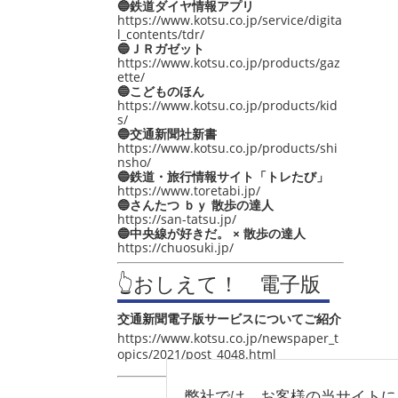
🔵鉄道ダイヤ情報アプリ
https://www.kotsu.co.jp/service/digita
l_contents/tdr/
🔵ＪＲガゼット
https://www.kotsu.co.jp/products/gaz
ette/
🔵こどものほん
https://www.kotsu.co.jp/products/kid
s/
🔵交通新聞社新書
https://www.kotsu.co.jp/products/shi
nsho/
🔵鉄道・旅行情報サイト「トレたび」
https://www.toretabi.jp/
🔵さんたつ ｂｙ 散歩の達人
https://san-tatsu.jp/
🔵中央線が好きだ。 × 散歩の達人
https://chuosuki.jp/
👆おしえて！ 電子版
交通新聞電子版サービスについてご紹介
https://www.kotsu.co.jp/newspaper_t
opics/2021/post_4048.html
弊社では、お客様の当サイトに