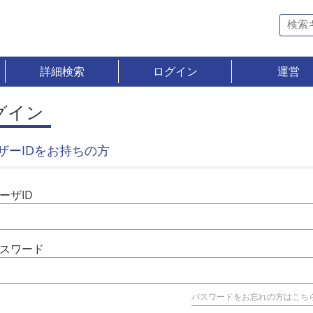
詳細検索
ログイン
運営
グイン
ザーIDをお持ちの方
ーザID
スワード
パスワードをお忘れの方はこち