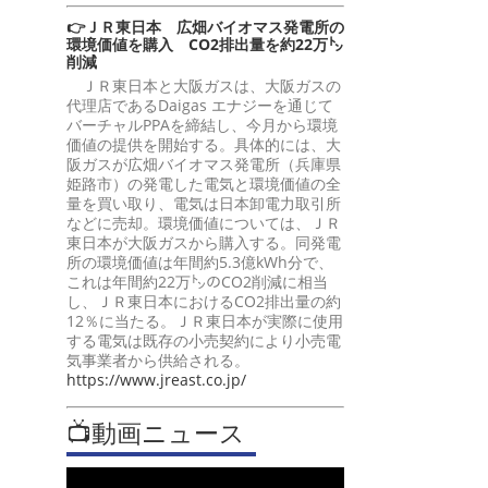
👉ＪＲ東日本 広畑バイオマス発電所の
環境価値を購入 CO2排出量を約22万㌧
削減
ＪＲ東日本と大阪ガスは、大阪ガスの
代理店であるDaigas エナジーを通じて
バーチャルPPAを締結し、今月から環境
価値の提供を開始する。具体的には、大
阪ガスが広畑バイオマス発電所（兵庫県
姫路市）の発電した電気と環境価値の全
量を買い取り、電気は日本卸電力取引所
などに売却。環境価値については、ＪＲ
東日本が大阪ガスから購入する。同発電
所の環境価値は年間約5.3億kWh分で、
これは年間約22万㌧のCO2削減に相当
し、ＪＲ東日本におけるCO2排出量の約
12％に当たる。ＪＲ東日本が実際に使用
する電気は既存の小売契約により小売電
気事業者から供給される。
https://www.jreast.co.jp/
📺動画ニュース