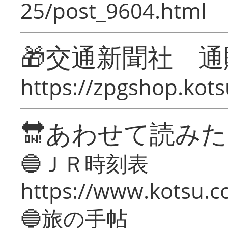
25/post_9604.html
🎁交通新聞社 通
https://zpgshop.kots
🔛あわせて読み
🔵ＪＲ時刻表
https://www.kotsu.co
🔵旅の手帖