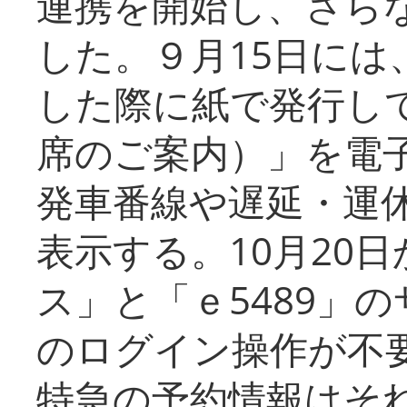
連携を開始し、さら
した。９月15日には
した際に紙で発行し
席のご案内）」を電
発車番線や遅延・運
表示する。10月20
ス」と「ｅ5489」
のログイン操作が不
特急の予約情報はそ