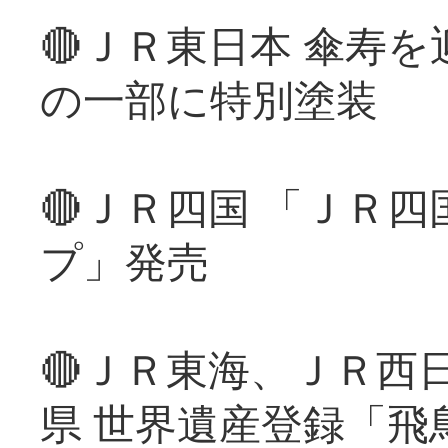
🔴ＪＲ東日本 傘寿
の一部に特別塗装
🔴ＪＲ四国 「ＪＲ
プ」発売
🔴ＪＲ東海、ＪＲ西
県 世界遺産登録「飛