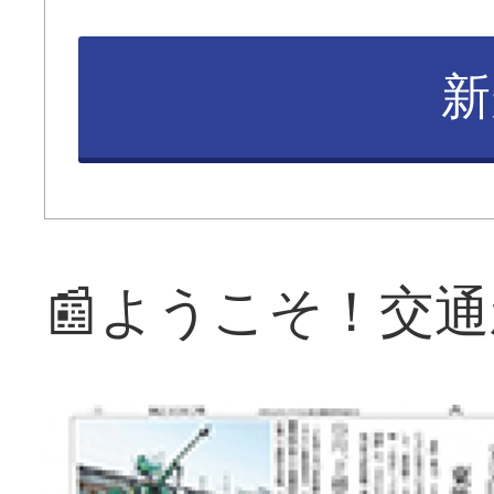
新
📰ようこそ！交