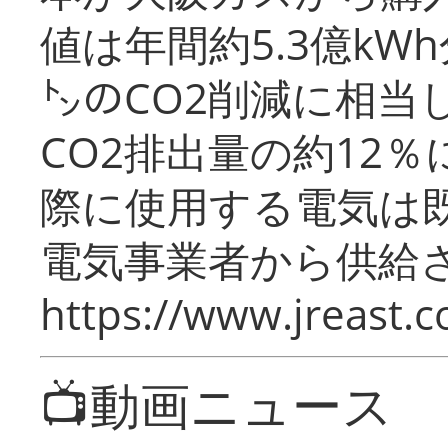
値は年間約5.3億kW
㌧のCO2削減に相当
CO2排出量の約12
際に使用する電気は
電気事業者から供給
https://www.jreast.co
📺動画ニュース