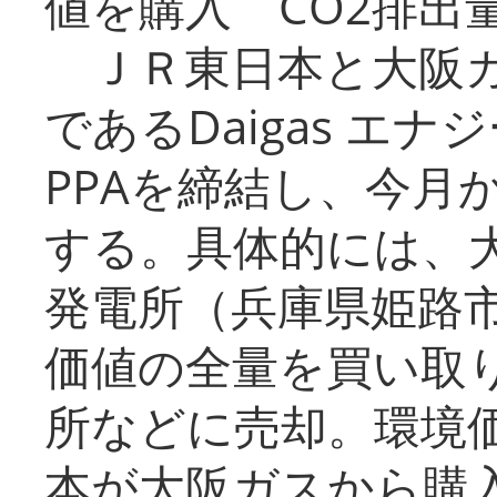
値を購入 CO2排出
ＪＲ東日本と大阪ガ
であるDaigas エ
PPAを締結し、今月
する。具体的には、
発電所（兵庫県姫路
価値の全量を買い取
所などに売却。環境
本が大阪ガスから購