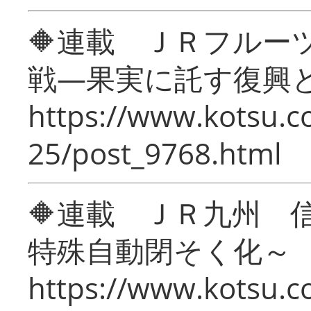
🔶連載 ＪＲフルー
戦―果実に託す復興
https://www.kotsu.c
25/post_9768.html
🔶連載 ＪＲ九州 
特殊自動閉そく化～
https://www.kotsu.c