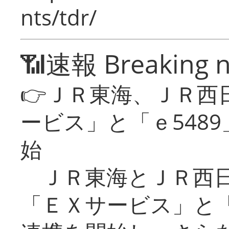
nts/tdr/
📶速報 Breaking 
👉ＪＲ東海、ＪＲ西
ービス」と「ｅ548
始
ＪＲ東海とＪＲ西日
「ＥＸサービス」と「