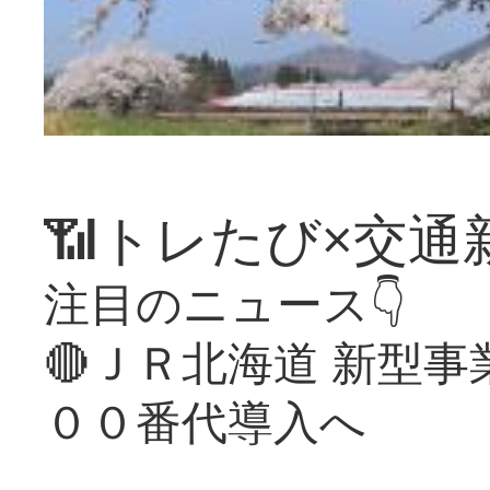
📶トレたび×交通
注目のニュース👇
🔴ＪＲ北海道 新型
００番代導入へ