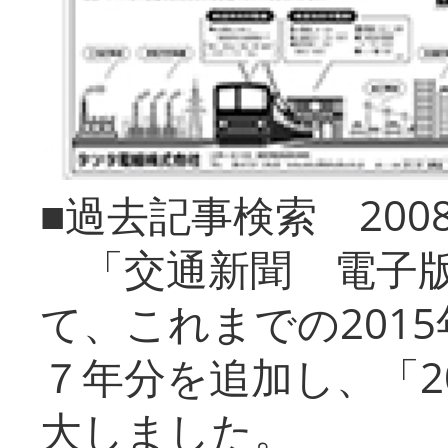
■過去記事検索 20
「交通新聞 電子版
て、これまでの201
７年分を追加し、「2
大しました