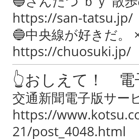
🔵さんたつ ｂｙ 散
https://san-tatsu.jp/
🔵中央線が好きだ。 
https://chuosuki.jp/
👆おしえて！ 電
交通新聞電子版サー
https://www.kotsu.c
21/post_4048.html