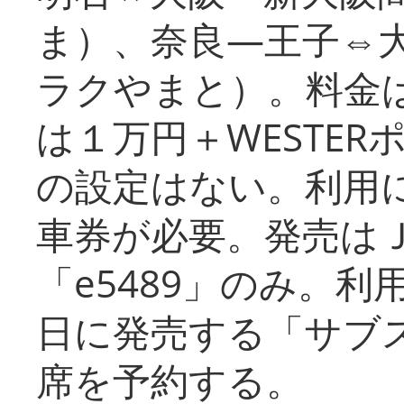
ま）、奈良―王子⇔
ラクやまと）。料金
は１万円＋WESTER
の設定はない。利用
車券が必要。発売は
「e5489」のみ。
日に発売する「サブ
席を予約する。