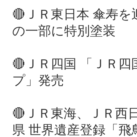
🔴ＪＲ東日本 傘寿
の一部に特別塗装
🔴ＪＲ四国 「ＪＲ
プ」発売
🔴ＪＲ東海、ＪＲ西
県 世界遺産登録「飛