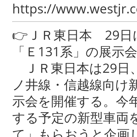
https://www.westjr.c
👉ＪＲ東日本 29
「Ｅ131系」の展示
ＪＲ東日本は29日
ノ井線・信越線向け新
示会を開催する。今
する予定の新型車両
て」もらおうと企画し