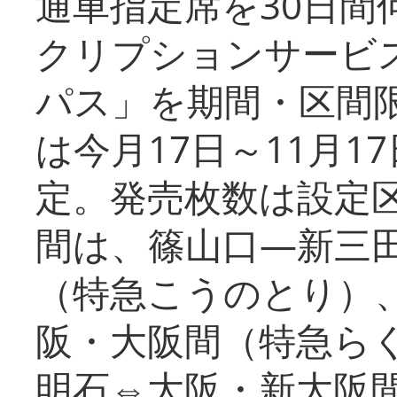
通車指定席を30日間
クリプションサービス
パス」を期間・区間
は今月17日～11月
定。発売枚数は設定
間は、篠山口―新三
（特急こうのとり）
阪・大阪間（特急ら
明石⇔大阪・新大阪