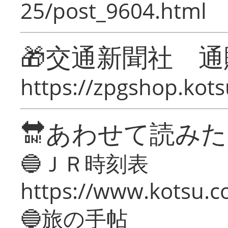
25/post_9604.html
🎁交通新聞社 通
https://zpgshop.kots
🔛あわせて読み
🔵ＪＲ時刻表
https://www.kotsu.co
🔵旅の手帖