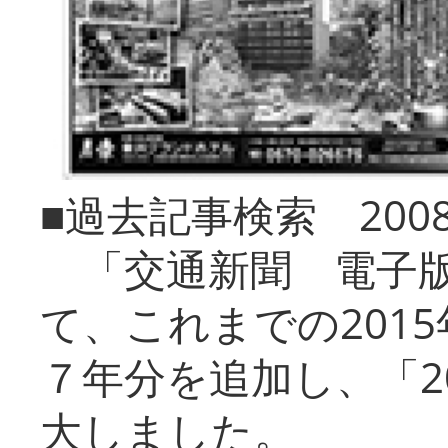
■過去記事検索 20
「交通新聞 電子版
て、これまでの201
７年分を追加し、「2
大しました