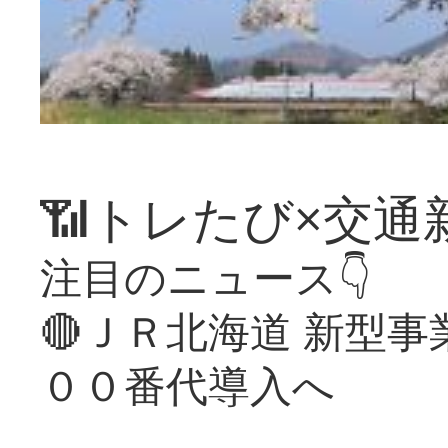
📶トレたび×交通
注目のニュース👇
🔴ＪＲ北海道 新型
００番代導入へ