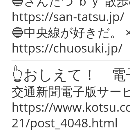
🔵さんたつ ｂｙ 散
https://san-tatsu.jp/
🔵中央線が好きだ。 
https://chuosuki.jp/
👆おしえて！ 電
交通新聞電子版サー
https://www.kotsu.c
21/post_4048.html