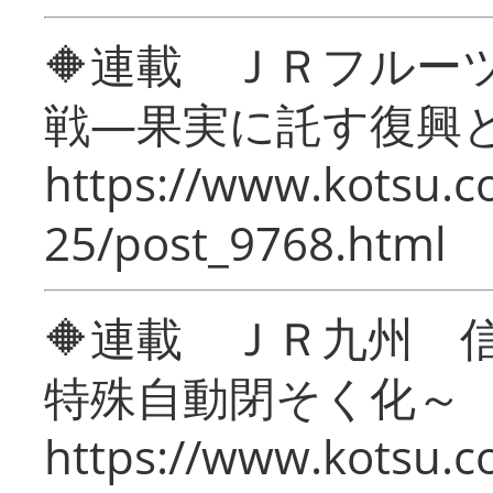
🔶連載 ＪＲフルー
戦―果実に託す復興
https://www.kotsu.c
25/post_9768.html
🔶連載 ＪＲ九州 
特殊自動閉そく化～
https://www.kotsu.c