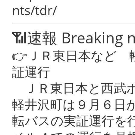
nts/tdr/
📶速報 Breaking 
👉ＪＲ東日本など 
証運行
ＪＲ東日本と西武ホ
軽井沢町は９月６日か
転バスの実証運行を