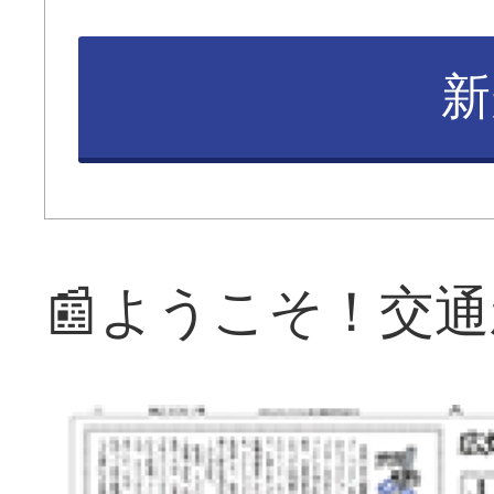
新
📰ようこそ！交