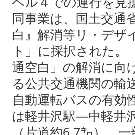
ベル４での運行を見
同事業は、国土交通
白』解消等リ・デザ
ト」に採択された。
通空白」の解消に向
る公共交通機関の輸
自動運転バスの有効
は軽井沢駅―中軽井
（片道約6.7㌔）、