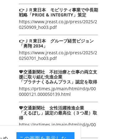
👉ＪＲ東日本 モビリティ事業で中長期
戦略「PRIDE & INTEGRITY」策定
https://www.jreast.co.jp/press/2025/2
0250909_ho03.pdf
👉ＪＲ東日本 グループ経営ビジョン
「勇翔 2034」
https://www.jreast.co.jp/press/2025/2
0250701_ho03.pdf
💖交通新聞社 不妊治療と仕事の両立支
援に取り組む先進企業
「プラチナくるみんプラス」認定を取得
https://prtimes.jp/main/html/rd/p/00
0000121.000050139.html
💖交通新聞社 女性活躍推進企業
「えるぼし」認定の最高位（３つ星）取
得
https://prtimes.jp/main/html/rd/p/00
0000105.000050139.html
ため
この画面を表示しな