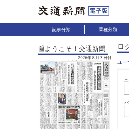
記事分類
業種分類
ロ
📰ようこそ！交通新聞
2026年８月７日付
ユー
ユ
パ