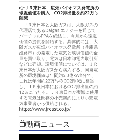
👉ＪＲ東日本 広畑バイオマス発電所の
環境価値を購入 CO2排出量を約22万㌧
削減
ＪＲ東日本と大阪ガスは、大阪ガスの
代理店であるDaigas エナジーを通じて
バーチャルPPAを締結し、今月から環境
価値の提供を開始する。具体的には、大
阪ガスが広畑バイオマス発電所（兵庫県
姫路市）の発電した電気と環境価値の全
量を買い取り、電気は日本卸電力取引所
などに売却。環境価値については、ＪＲ
東日本が大阪ガスから購入する。同発電
所の環境価値は年間約5.3億kWh分で、
これは年間約22万㌧のCO2削減に相当
し、ＪＲ東日本におけるCO2排出量の約
12％に当たる。ＪＲ東日本が実際に使用
する電気は既存の小売契約により小売電
気事業者から供給される。
https://www.jreast.co.jp/
📺動画ニュース