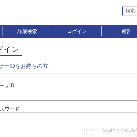
詳細検索
ログイン
運営
グイン
ザーIDをお持ちの方
ーザID
スワード
パスワードをお忘れの方はこち