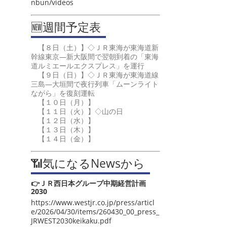
nbun/videos
🆕週間予定表
【８日（土）】◇ＪＲ東海が東海道新
幹線東京―新大阪間で翌朝到着の「東海
道ルミエールエクスプレス」を運行
【９日（日）】◇ＪＲ東海が東海道線
三島―大垣間で夜行列車「ムーンライト
ながら」を復刻運転
【１０日（月）】
【１１日（火）】◇山の日
【１２日（水）】
【１３日（木）】
【１４日（金）】
📶気になるNewsから
👉ＪＲ西日本グループ中期経営計画
2030
https://www.westjr.co.jp/press/articl
e/2026/04/30/items/260430_00_press_
JRWEST2030keikaku.pdf