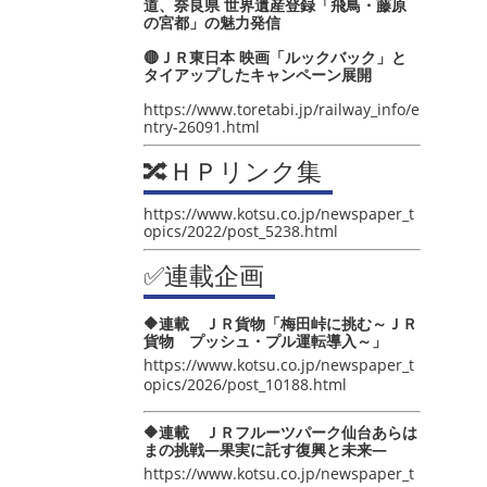
道、奈良県 世界遺産登録「飛鳥・藤原
の宮都」の魅力発信
🔴ＪＲ東日本 映画「ルックバック」と
タイアップしたキャンペーン展開
https://www.toretabi.jp/railway_info/e
ntry-26091.html
🔀ＨＰリンク集
https://www.kotsu.co.jp/newspaper_t
opics/2022/post_5238.html
✅連載企画
🔶連載 ＪＲ貨物「梅田峠に挑む～ＪＲ
貨物 プッシュ・プル運転導入～」
https://www.kotsu.co.jp/newspaper_t
opics/2026/post_10188.html
🔶連載 ＪＲフルーツパーク仙台あらは
まの挑戦―果実に託す復興と未来―
https://www.kotsu.co.jp/newspaper_t