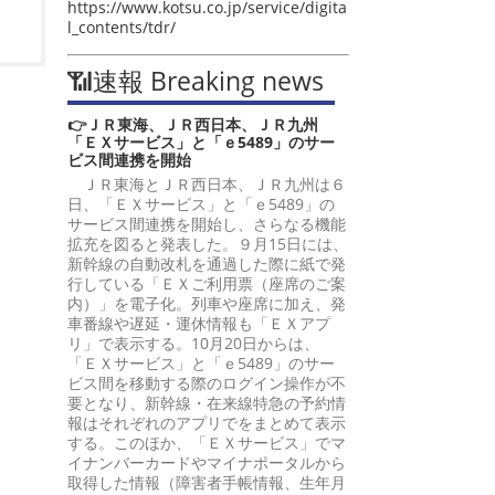
https://www.kotsu.co.jp/service/digita
l_contents/tdr/
📶速報 Breaking news
👉ＪＲ東海、ＪＲ西日本、ＪＲ九州
「ＥＸサービス」と「ｅ5489」のサー
ビス間連携を開始
ＪＲ東海とＪＲ西日本、ＪＲ九州は６
日、「ＥＸサービス」と「ｅ5489」の
サービス間連携を開始し、さらなる機能
拡充を図ると発表した。９月15日には、
新幹線の自動改札を通過した際に紙で発
行している「ＥＸご利用票（座席のご案
内）」を電子化。列車や座席に加え、発
車番線や遅延・運休情報も「ＥＸアプ
リ」で表示する。10月20日からは、
「ＥＸサービス」と「ｅ5489」のサー
ビス間を移動する際のログイン操作が不
要となり、新幹線・在来線特急の予約情
報はそれぞれのアプリでをまとめて表示
する。このほか、「ＥＸサービス」でマ
イナンバーカードやマイナポータルから
取得した情報（障害者手帳情報、生年月