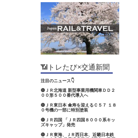
📶トレたび×交通新聞
注目のニュース👇
🔴ＪＲ北海道 新型事業用機関車ＤＤ２
００形５００番代導入へ
🔴ＪＲ東日本 傘寿を迎えるＣ５７ １８
０号機の一部に特別塗装
🔴ＪＲ四国 「ＪＲ四国８０００系キッ
ズキャップ」発売
🔴ＪＲ東海、ＪＲ西日本、近畿日本鉄