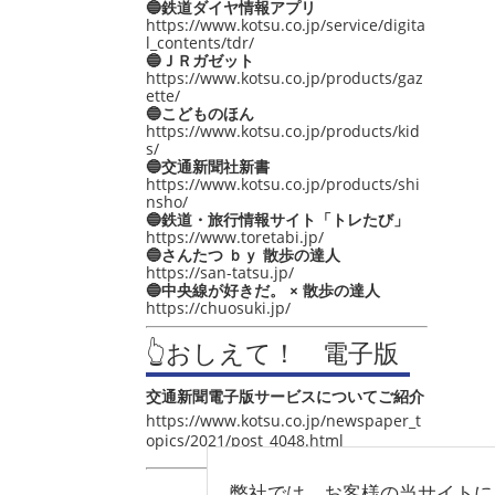
🔵鉄道ダイヤ情報アプリ
https://www.kotsu.co.jp/service/digita
l_contents/tdr/
🔵ＪＲガゼット
https://www.kotsu.co.jp/products/gaz
ette/
🔵こどものほん
https://www.kotsu.co.jp/products/kid
s/
🔵交通新聞社新書
https://www.kotsu.co.jp/products/shi
nsho/
🔵鉄道・旅行情報サイト「トレたび」
https://www.toretabi.jp/
🔵さんたつ ｂｙ 散歩の達人
https://san-tatsu.jp/
🔵中央線が好きだ。 × 散歩の達人
https://chuosuki.jp/
👆おしえて！ 電子版
交通新聞電子版サービスについてご紹介
https://www.kotsu.co.jp/newspaper_t
opics/2021/post_4048.html
弊社では、お客様の当サイトに