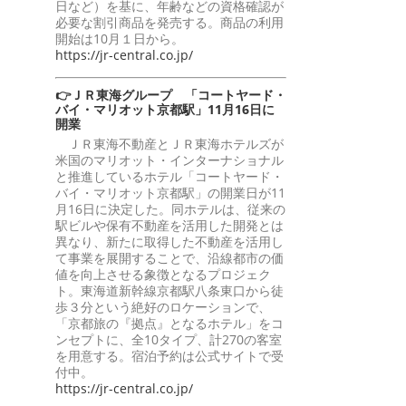
日など）を基に、年齢などの資格確認が
必要な割引商品を発売する。商品の利用
開始は10月１日から。
https://jr-central.co.jp/
👉ＪＲ東海グループ 「コートヤード・
バイ・マリオット京都駅」11月16日に
開業
ＪＲ東海不動産とＪＲ東海ホテルズが
米国のマリオット・インターナショナル
と推進しているホテル「コートヤード・
バイ・マリオット京都駅」の開業日が11
月16日に決定した。同ホテルは、従来の
駅ビルや保有不動産を活用した開発とは
異なり、新たに取得した不動産を活用し
て事業を展開することで、沿線都市の価
値を向上させる象徴となるプロジェク
ト。東海道新幹線京都駅八条東口から徒
歩３分という絶好のロケーションで、
「京都旅の『拠点』となるホテル」をコ
ンセプトに、全10タイプ、計270の客室
を用意する。宿泊予約は公式サイトで受
付中。
https://jr-central.co.jp/