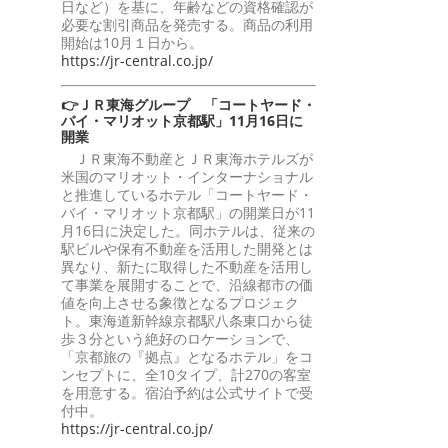
日など）を基に、年齢などの資格確認が
必要な割引商品を発売する。商品の利用
開始は10月１日から。
https://jr-central.co.jp/
👉ＪＲ東海グループ 「コートヤード・
バイ・マリオット京都駅」11月16日に
開業
ＪＲ東海不動産とＪＲ東海ホテルズが
米国のマリオット・インターナショナル
と推進しているホテル「コートヤード・
バイ・マリオット京都駅」の開業日が11
月16日に決定した。同ホテルは、従来の
駅ビルや保有不動産を活用した開発とは
異なり、新たに取得した不動産を活用し
て事業を展開することで、沿線都市の価
値を向上させる象徴となるプロジェク
ト。東海道新幹線京都駅八条東口から徒
歩３分という絶好のロケーションで、
「京都旅の『拠点』となるホテル」をコ
ンセプトに、全10タイプ、計270の客室
を用意する。宿泊予約は公式サイトで受
付中。
https://jr-central.co.jp/