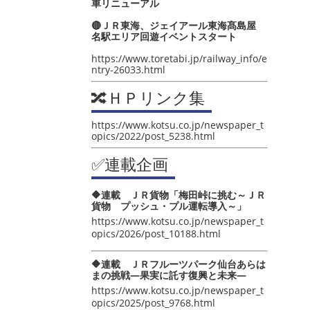
車リニューアル
🔴ＪＲ東海、ジェイアール東海髙島屋
名駅エリア回遊イベントスタート
https://www.toretabi.jp/railway_info/e
ntry-26033.html
🔀ＨＰリンク集
https://www.kotsu.co.jp/newspaper_t
opics/2022/post_5238.html
✅連載企画
🔶連載 ＪＲ貨物「梅田峠に挑む～ＪＲ
貨物 プッシュ・プル運転導入～」
https://www.kotsu.co.jp/newspaper_t
opics/2026/post_10188.html
🔶連載 ＪＲフルーツパーク仙台あらは
まの挑戦―果実に託す復興と未来―
https://www.kotsu.co.jp/newspaper_t
opics/2025/post_9768.html