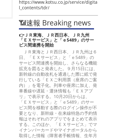
https://www.kotsu.co.jp/service/digita
l_contents/tdr/
📶速報 Breaking news
👉ＪＲ東海、ＪＲ西日本、ＪＲ九州
「ＥＸサービス」と「ｅ5489」のサー
ビス間連携を開始
ＪＲ東海とＪＲ西日本、ＪＲ九州は６
日、「ＥＸサービス」と「ｅ5489」の
サービス間連携を開始し、さらなる機能
拡充を図ると発表した。９月15日には、
新幹線の自動改札を通過した際に紙で発
行している「ＥＸご利用票（座席のご案
内）」を電子化。列車や座席に加え、発
車番線や遅延・運休情報も「ＥＸアプ
リ」で表示する。10月20日からは、
「ＥＸサービス」と「ｅ5489」のサー
ビス間を移動する際のログイン操作が不
要となり、新幹線・在来線特急の予約情
報はそれぞれのアプリでをまとめて表示
する。このほか、「ＥＸサービス」でマ
イナンバーカードやマイナポータルから
取得した情報（障害者手帳情報、生年月