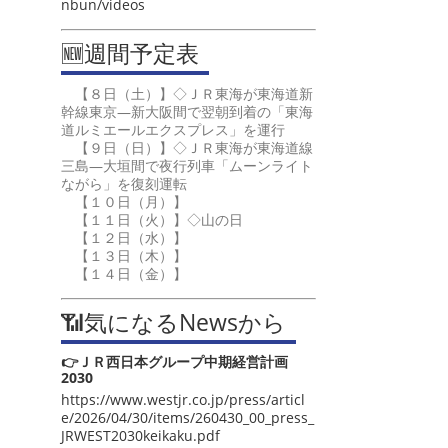
nbun/videos
🆕週間予定表
【８日（土）】◇ＪＲ東海が東海道新
幹線東京―新大阪間で翌朝到着の「東海
道ルミエールエクスプレス」を運行
【９日（日）】◇ＪＲ東海が東海道線
三島―大垣間で夜行列車「ムーンライト
ながら」を復刻運転
【１０日（月）】
【１１日（火）】◇山の日
【１２日（水）】
【１３日（木）】
【１４日（金）】
📶気になるNewsから
👉ＪＲ西日本グループ中期経営計画
2030
https://www.westjr.co.jp/press/articl
e/2026/04/30/items/260430_00_press_
JRWEST2030keikaku.pdf