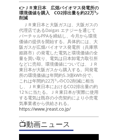
👉ＪＲ東日本 広畑バイオマス発電所の
環境価値を購入 CO2排出量を約22万㌧
削減
ＪＲ東日本と大阪ガスは、大阪ガスの
代理店であるDaigas エナジーを通じて
バーチャルPPAを締結し、今月から環境
価値の提供を開始する。具体的には、大
阪ガスが広畑バイオマス発電所（兵庫県
姫路市）の発電した電気と環境価値の全
量を買い取り、電気は日本卸電力取引所
などに売却。環境価値については、ＪＲ
東日本が大阪ガスから購入する。同発電
所の環境価値は年間約5.3億kWh分で、
これは年間約22万㌧のCO2削減に相当
し、ＪＲ東日本におけるCO2排出量の約
12％に当たる。ＪＲ東日本が実際に使用
する電気は既存の小売契約により小売電
気事業者から供給される。
https://www.jreast.co.jp/
📺動画ニュース