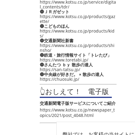
https://www.kotsu.co.jp/service/digita
l_contents/tdr/
🔵ＪＲガゼット
https://www.kotsu.co.jp/products/gaz
ette/
🔵こどものほん
https://www.kotsu.co.jp/products/kid
s/
🔵交通新聞社新書
https://www.kotsu.co.jp/products/shi
nsho/
🔵鉄道・旅行情報サイト「トレたび」
https://www.toretabi.jp/
🔵さんたつ ｂｙ 散歩の達人
https://san-tatsu.jp/
🔵中央線が好きだ。 × 散歩の達人
https://chuosuki.jp/
👆おしえて！ 電子版
交通新聞電子版サービスについてご紹介
https://www.kotsu.co.jp/newspaper_t
opics/2021/post_4048.html
弊社では、お客様の当サイトに