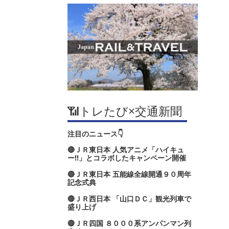
📶トレたび×交通新聞
注目のニュース👇
🔴ＪＲ東日本 人気アニメ「ハイキュ
ー‼」とコラボしたキャンペーン開催
🔴ＪＲ東日本 五能線全線開通９０周年
記念式典
🔴ＪＲ西日本 「山口ＤＣ」観光列車で
盛り上げ
🔴ＪＲ四国 ８０００系アンパンマン列