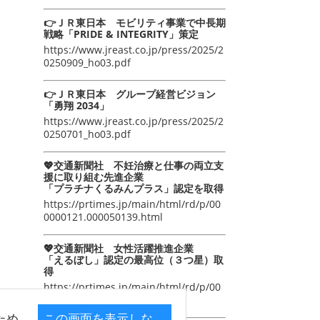
👉ＪＲ東日本 モビリティ事業で中長期
戦略「PRIDE & INTEGRITY」策定
https://www.jreast.co.jp/press/2025/2
0250909_ho03.pdf
👉ＪＲ東日本 グループ経営ビジョン
「勇翔 2034」
https://www.jreast.co.jp/press/2025/2
0250701_ho03.pdf
💖交通新聞社 不妊治療と仕事の両立支
援に取り組む先進企業
「プラチナくるみんプラス」認定を取得
https://prtimes.jp/main/html/rd/p/00
0000121.000050139.html
💖交通新聞社 女性活躍推進企業
「えるぼし」認定の最高位（３つ星）取
得
https://prtimes.jp/main/html/rd/p/00
0000105.000050139.html
ため
この画面を表示しな