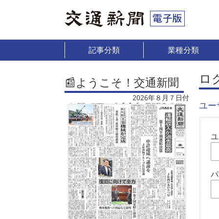
記事分類
業種分類
ロ
📰ようこそ！交通新聞
2026年８月７日付
ユー
ユ
パ