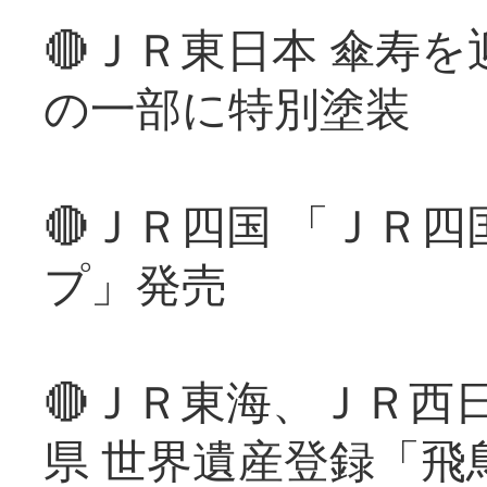
🔴ＪＲ東日本 傘寿
の一部に特別塗装
🔴ＪＲ四国 「ＪＲ
プ」発売
🔴ＪＲ東海、ＪＲ西
県 世界遺産登録「飛