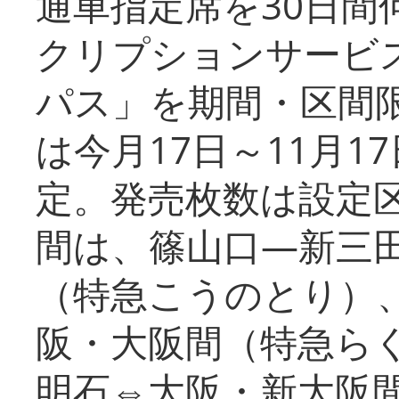
通車指定席を30日間
クリプションサービス
パス」を期間・区間
は今月17日～11月
定。発売枚数は設定
間は、篠山口―新三
（特急こうのとり）
阪・大阪間（特急ら
明石⇔大阪・新大阪