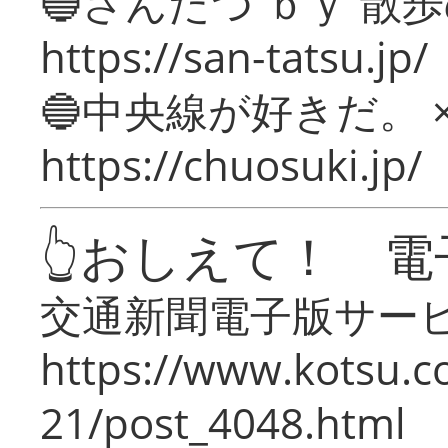
🔵さんたつ ｂｙ 散
https://san-tatsu.jp/
🔵中央線が好きだ。 
https://chuosuki.jp/
👆おしえて！ 電
交通新聞電子版サー
https://www.kotsu.c
21/post_4048.html