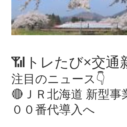
📶トレたび×交通
注目のニュース👇
🔴ＪＲ北海道 新型
００番代導入へ