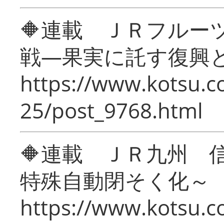
🔶連載 ＪＲフルー
戦―果実に託す復興
https://www.kotsu.c
25/post_9768.html
🔶連載 ＪＲ九州 
特殊自動閉そく化～
https://www.kotsu.c