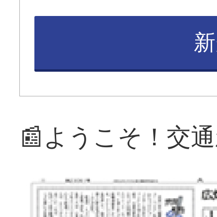
新
📰ようこそ！交