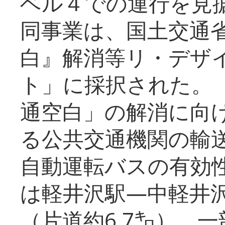
ベル４での運行を見
同事業は、国土交通
白』解消等リ・デザ
ト」に採択された。
通空白」の解消に向
る公共交通機関の輸
自動運転バスの有効
は軽井沢駅―中軽井
（片道約6.7㌔）、