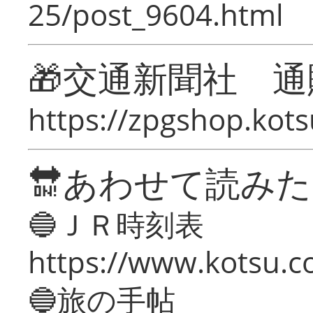
25/post_9604.html
🎁交通新聞社 通
https://zpgshop.kots
🔛あわせて読み
🔵ＪＲ時刻表
https://www.kotsu.co
🔵旅の手帖