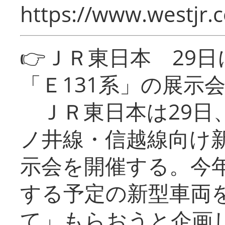
https://www.westjr.c
👉ＪＲ東日本 29
「Ｅ131系」の展示
ＪＲ東日本は29日
ノ井線・信越線向け新
示会を開催する。今
する予定の新型車両
て」もらおうと企画し