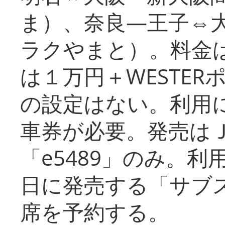
ま）、奈良―王子⇔
ラクやまと）。料金
は１万円＋WESTER
の設定はない。利用
車券が必要。発売は
「e5489」のみ。
日に発売する「サブ
席を予約する。