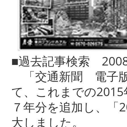
■過去記事検索 20
「交通新聞 電子版
て、これまでの201
７年分を追加し、「2
大しました