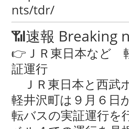
nts/tdr/
📶速報 Breaking 
👉ＪＲ東日本など 
証運行
ＪＲ東日本と西武ホ
軽井沢町は９月６日か
転バスの実証運行を