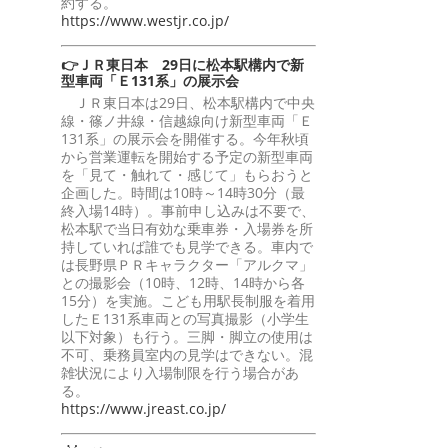
約する。
https://www.westjr.co.jp/
👉ＪＲ東日本 29日に松本駅構内で新
型車両「Ｅ131系」の展示会
ＪＲ東日本は29日、松本駅構内で中央
線・篠ノ井線・信越線向け新型車両「Ｅ
131系」の展示会を開催する。今年秋頃
から営業運転を開始する予定の新型車両
を「見て・触れて・感じて」もらおうと
企画した。時間は10時～14時30分（最
終入場14時）。事前申し込みは不要で、
松本駅で当日有効な乗車券・入場券を所
持していれば誰でも見学できる。車内で
は長野県ＰＲキャラクター「アルクマ」
との撮影会（10時、12時、14時から各
15分）を実施。こども用駅長制服を着用
したＥ131系車両との写真撮影（小学生
以下対象）も行う。三脚・脚立の使用は
不可、乗務員室内の見学はできない。混
雑状況により入場制限を行う場合があ
る。
https://www.jreast.co.jp/