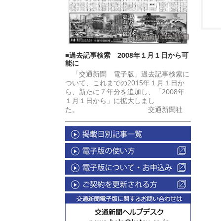
■過去記事検索 2008年１月１日から可
能に
「交通新聞 電子版」過去記事検索に
ついて、これまでの2015年１月１日か
ら、新たに７年分を追加し、「2008年
１月１日から」に拡大しまし
た。 交通新聞社