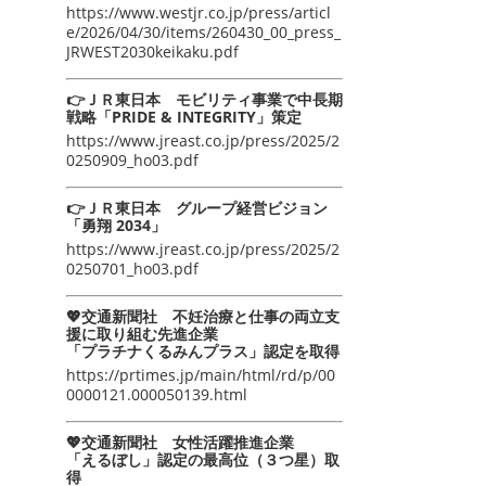
https://www.westjr.co.jp/press/articl
e/2026/04/30/items/260430_00_press_
JRWEST2030keikaku.pdf
👉ＪＲ東日本 モビリティ事業で中長期
戦略「PRIDE & INTEGRITY」策定
https://www.jreast.co.jp/press/2025/2
0250909_ho03.pdf
👉ＪＲ東日本 グループ経営ビジョン
「勇翔 2034」
https://www.jreast.co.jp/press/2025/2
0250701_ho03.pdf
💖交通新聞社 不妊治療と仕事の両立支
援に取り組む先進企業
「プラチナくるみんプラス」認定を取得
https://prtimes.jp/main/html/rd/p/00
0000121.000050139.html
💖交通新聞社 女性活躍推進企業
「えるぼし」認定の最高位（３つ星）取
得