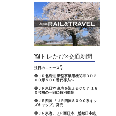
📶トレたび×交通新聞
注目のニュース👇
🔴ＪＲ北海道 新型事業用機関車ＤＤ２
００形５００番代導入へ
🔴ＪＲ東日本 傘寿を迎えるＣ５７ １８
０号機の一部に特別塗装
🔴ＪＲ四国 「ＪＲ四国８０００系キッ
ズキャップ」発売
🔴ＪＲ東海、ＪＲ西日本、近畿日本鉄