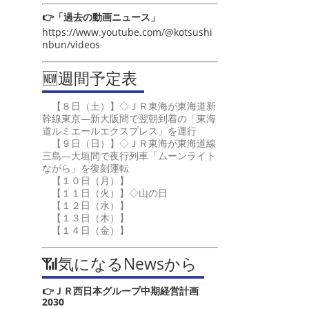
👉「過去の動画ニュース」
https://www.youtube.com/@kotsushi
nbun/videos
🆕週間予定表
【８日（土）】◇ＪＲ東海が東海道新
幹線東京―新大阪間で翌朝到着の「東海
道ルミエールエクスプレス」を運行
【９日（日）】◇ＪＲ東海が東海道線
三島―大垣間で夜行列車「ムーンライト
ながら」を復刻運転
【１０日（月）】
【１１日（火）】◇山の日
【１２日（水）】
【１３日（木）】
【１４日（金）】
📶気になるNewsから
👉ＪＲ西日本グループ中期経営計画
2030