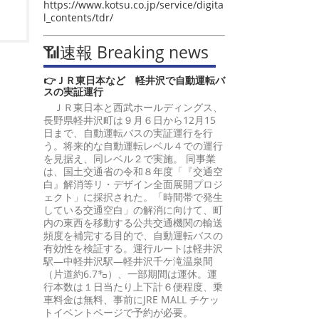
https://www.kotsu.co.jp/service/digita
l_contents/tdr/
📶速報 Breaking news
👉ＪＲ東日本など 軽井沢で自動運転バ
スの実証運行
ＪＲ東日本と西武ホールディングス、
長野県軽井沢町は９月６日から12月15
日まで、自動運転バスの実証運行を行
う。将来的な自動運転レベル４での運行
を見据え、同レベル２で実施。 同事業
は、国土交通省の令和８年度「『交通空
白』解消等リ・デザイン全面展開プロジ
ェクト」に採択された。「時間帯で発生
している交通空白」の解消に向けて、町
内の東西を移動する公共交通機関の輸送
頻度を補完する目的で、自動運転バスの
有効性を検証する。運行ルートは軽井沢
駅―中軽井沢駅―軽井沢千ケ滝温泉間
（片道約6.7㌔）、一部期間は運休。運
行本数は１日当たり上下計６便程度、乗
車料金は無料、事前にJRE MALL チケッ
トイベントページで予約が必要。