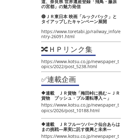
道、奈良県 世界遺産登録「飛鳥・藤原
の宮都」の魅力発信
🔴ＪＲ東日本 映画「ルックバック」と
タイアップしたキャンペーン展開
https://www.toretabi.jp/railway_info/e
ntry-26091.html
🔀ＨＰリンク集
https://www.kotsu.co.jp/newspaper_t
opics/2022/post_5238.html
✅連載企画
🔶連載 ＪＲ貨物「梅田峠に挑む～ＪＲ
貨物 プッシュ・プル運転導入～」
https://www.kotsu.co.jp/newspaper_t
opics/2026/post_10188.html
🔶連載 ＪＲフルーツパーク仙台あらは
まの挑戦―果実に託す復興と未来―
https://www.kotsu.co.jp/newspaper_t