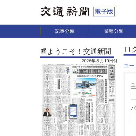
記事分類
業種分類
ロ
📰ようこそ！交通新聞
2026年８月10日付
ユー
ユ
パ