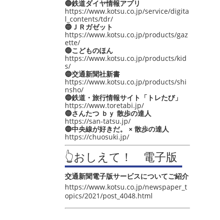
🔵鉄道ダイヤ情報アプリ
https://www.kotsu.co.jp/service/digita
l_contents/tdr/
🔵ＪＲガゼット
https://www.kotsu.co.jp/products/gaz
ette/
🔵こどものほん
https://www.kotsu.co.jp/products/kid
s/
🔵交通新聞社新書
https://www.kotsu.co.jp/products/shi
nsho/
🔵鉄道・旅行情報サイト「トレたび」
https://www.toretabi.jp/
🔵さんたつ ｂｙ 散歩の達人
https://san-tatsu.jp/
🔵中央線が好きだ。 × 散歩の達人
https://chuosuki.jp/
👆おしえて！ 電子版
交通新聞電子版サービスについてご紹介
https://www.kotsu.co.jp/newspaper_t
opics/2021/post_4048.html