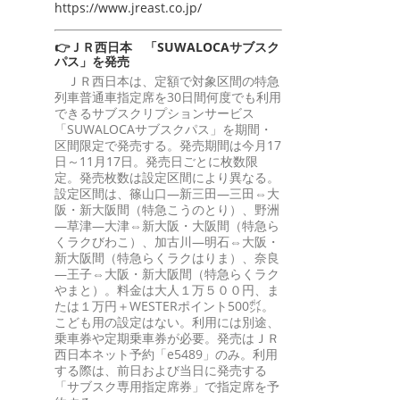
https://www.jreast.co.jp/
👉ＪＲ西日本 「SUWALOCAサブスク
パス」を発売
ＪＲ西日本は、定額で対象区間の特急
列車普通車指定席を30日間何度でも利用
できるサブスクリプションサービス
「SUWALOCAサブスクパス」を期間・
区間限定で発売する。発売期間は今月17
日～11月17日。発売日ごとに枚数限
定。発売枚数は設定区間により異なる。
設定区間は、篠山口―新三田―三田⇔大
阪・新大阪間（特急こうのとり）、野洲
―草津―大津⇔新大阪・大阪間（特急ら
くラクびわこ）、加古川―明石⇔大阪・
新大阪間（特急らくラクはりま）、奈良
―王子⇔大阪・新大阪間（特急らくラク
やまと）。料金は大人１万５００円、ま
たは１万円＋WESTERポイント500㌽。
こども用の設定はない。利用には別途、
乗車券や定期乗車券が必要。発売はＪＲ
西日本ネット予約「e5489」のみ。利用
する際は、前日および当日に発売する
「サブスク専用指定席券」で指定席を予