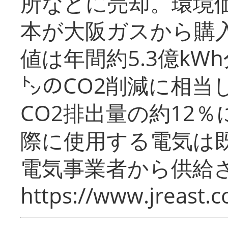
所などに売却。環境
本が大阪ガスから購
値は年間約5.3億kW
㌧のCO2削減に相当
CO2排出量の約12
際に使用する電気は
電気事業者から供給
https://www.jreast.co