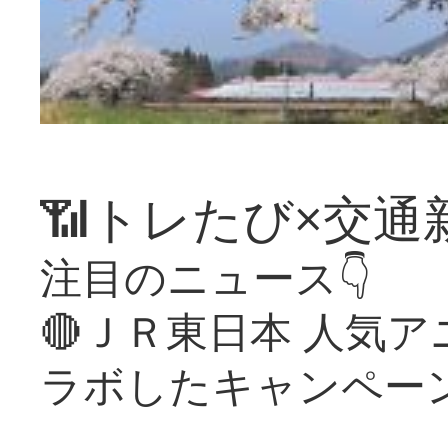
📶トレたび×交通
注目のニュース👇
🔴ＪＲ東日本 人気
ラボしたキャンペー