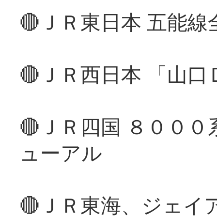
🔴ＪＲ東日本 五能
🔴ＪＲ西日本 「山
🔴ＪＲ四国 ８００
ューアル
🔴ＪＲ東海、ジェイ