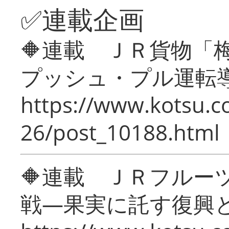
✅連載企画
🔶連載 ＪＲ貨物
プッシュ・プル運転
https://www.kotsu.c
26/post_10188.html
🔶連載 ＪＲフルー
戦―果実に託す復興