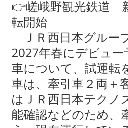
👉嵯峨野観光鉄道
転開始
ＪＲ西日本グループ
2027年春にデビュ
車について、試運転
車は、牽引車２両＋
はＪＲ西日本テクノ
能確認などのため、