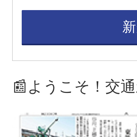
新
📰ようこそ！交