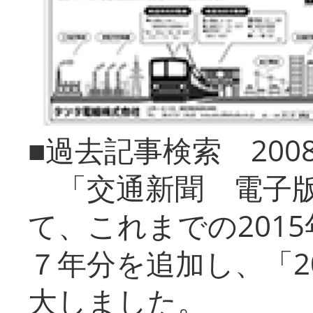
■過去記事検索 20
「交通新聞 電子版
て、これまでの201
７年分を追加し、「2
大しました