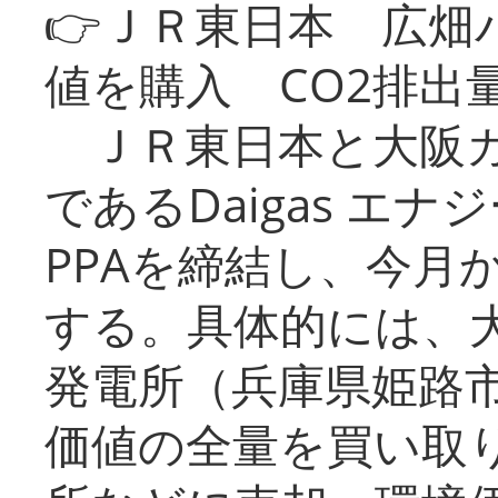
👉ＪＲ東日本 広畑
値を購入 CO2排出
ＪＲ東日本と大阪ガ
であるDaigas エ
PPAを締結し、今月
する。具体的には、
発電所（兵庫県姫路
価値の全量を買い取